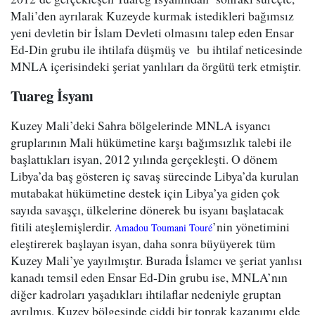
Mali’den ayrılarak Kuzeyde kurmak istedikleri bağımsız
yeni devletin bir İslam Devleti olmasını talep eden Ensar
Ed-Din grubu ile ihtilafa düşmüş ve
bu ihtilaf neticesinde
MNLA içerisindeki şeriat yanlıları da örgütü terk etmiştir.
Tuareg İsyanı
Kuzey Mali’deki Sahra bölgelerinde MNLA isyancı
gruplarının Mali hükümetine karşı bağımsızlık talebi ile
başlattıkları isyan, 2012 yılında gerçekleşti. O dönem
Libya’da baş gösteren iç savaş sürecinde Libya’da kurulan
mutabakat hükümetine destek için Libya’ya giden çok
sayıda savaşçı, ülkelerine dönerek bu isyanı başlatacak
fitili ateşlemişlerdir.
’nin yönetimini
Amadou Toumani Touré
eleştirerek başlayan isyan, daha sonra büyüyerek tüm
Kuzey Mali’ye yayılmıştır. Burada İslamcı ve şeriat yanlısı
kanadı temsil eden Ensar Ed-Din grubu ise, MNLA’nın
diğer kadroları yaşadıkları ihtilaflar nedeniyle gruptan
ayrılmış, Kuzey bölgesinde ciddi bir toprak kazanımı elde