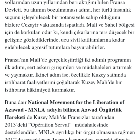
yollarından uzun yıllarından beri aktığını bilen Fransa
Devleti, bu akımın bozulmaması adına, her türlü insanlık
suçunu işleyebilecek bir potansiyele sahip olduğunu
bizlere Cezayir vakıasında ispatladı. Mali ve Sahel bölgesi
için de korkulan odur ki, kendi çıkarlarına ters düşecek bir
gelişme gözlediklerinde, ucu sivil katliamlarına kadar
gidebilecek agresif tutumlara başvurabilirler.
Fransa’nın Mali’de gerçekleştirdiği iki adımlı programın
ilk adımı, sert askeri girişimleri ve müdahaleleri artırmak
ve yaymaktır. İkinci adım ise, özellikle Kuzey sathında
istihbarat faaliyetlerini çoğaltarak Kuzey Mali’de bir
istihbarat hâkimiyeti kurmaktır.
National Movement for the Liberation of
Buna dair
Azawad - MNLA adıyla bilinen Azwad Özgürlük
Hareketi
de Kuzey Mali’de Fransızlar tarafından
2013’deki “Opération Serval” müdahalesinde
desteklendiler. MNLA ayrılıkçı bir örgüt olmasına rağmen
2012’de gerçekleşen Tuareg İsyanından
sonraki süreçte,