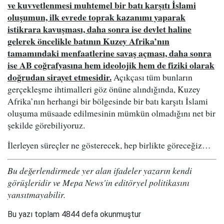
ve kuvvetlenmesi muhtemel bir batı karşıtı İslami
oluşumun, ilk evrede toprak kazanımı yaparak
istikrara kavuşması, daha sonra ise devlet haline
gelerek öncelikle batının Kuzey Afrika’nın
tamamındaki menfaatlerine savaş açması, daha sonra
ise AB coğrafyasına hem ideolojik hem de fiziki olarak
doğrudan sirayet etmesidir.
Açıkçası tüm bunların
gerçekleşme ihtimalleri göz önüne alındığında, Kuzey
Afrika’nın herhangi bir bölgesinde bir batı karşıtı İslami
oluşuma müsaade edilmesinin mümkün olmadığını net bir
şekilde görebiliyoruz.
İlerleyen süreçler ne gösterecek, hep birlikte göreceğiz…
Bu değerlendirmede yer alan ifadeler yazarın kendi
görüşleridir ve Mepa News'in editöryel politikasını
yansıtmayabilir.
Bu yazı toplam 4844 defa okunmuştur