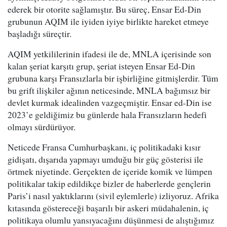
ederek bir otorite sağlamıştır. Bu süreç, Ensar Ed-Din
grubunun AQIM ile iyiden iyiye birlikte hareket etmeye
başladığı süreçtir.
AQIM yetkililerinin ifadesi ile de, MNLA içerisinde son
kalan şeriat karşıtı grup, şeriat isteyen Ensar Ed-Din
grubuna karşı Fransızlarla bir işbirliğine gitmişlerdir. Tüm
bu grift ilişkiler ağının neticesinde, MNLA bağımsız bir
devlet kurmak idealinden vazgeçmiştir. Ensar ed-Din ise
2023’e geldiğimiz bu günlerde hala Fransızların hedefi
olmayı sürdürüyor.
Neticede Fransa Cumhurbaşkanı, iç politikadaki kısır
gidişatı, dışarıda yapmayı umduğu bir güç gösterisi ile
örtmek niyetinde. Gerçekten de içeride komik ve lümpen
politikalar takip edildikçe bizler de haberlerde gençlerin
Paris’i nasıl yaktıklarını (sivil eylemlerle) izliyoruz. Afrika
kıtasında göstereceği başarılı bir askeri müdahalenin, iç
politikaya olumlu yansıyacağını düşünmesi de alıştığımız