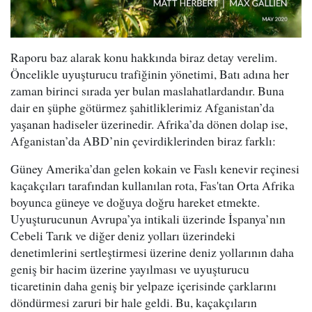
Raporu baz alarak konu hakkında biraz detay verelim.
Öncelikle uyuşturucu trafiğinin yönetimi, Batı adına her
zaman birinci sırada yer bulan maslahatlardandır. Buna
dair en şüphe götürmez şahitliklerimiz Afganistan’da
yaşanan hadiseler üzerinedir. Afrika’da dönen dolap ise,
Afganistan’da ABD’nin çevirdiklerinden biraz farklı:
Güney Amerika’dan gelen kokain ve Faslı kenevir reçinesi
kaçakçıları tarafından kullanılan rota, Fas'tan Orta Afrika
boyunca güneye ve doğuya doğru hareket etmekte.
Uyuşturucunun Avrupa’ya intikali üzerinde İspanya’nın
Cebeli Tarık ve diğer deniz yolları üzerindeki
denetimlerini sertleştirmesi üzerine deniz yollarının daha
geniş bir hacim üzerine yayılması ve uyuşturucu
ticaretinin daha geniş bir yelpaze içerisinde çarklarını
döndürmesi zaruri bir hale geldi. Bu, kaçakçıların