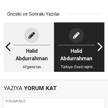
Önceki ve Sonraki Yazılar
Halid
Halid
Abdurrahman
Abdurrahman
Afganistan
Türkiye-Esed rejimi
yönetiminin üniversite
normalleşmesinin
kararı
detayları ve
muhaliflerin pozisyonu
YAZIYA
YORUM KAT