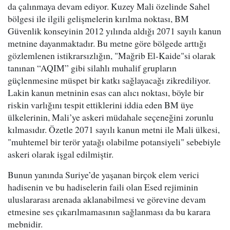
da çalınmaya devam ediyor. Kuzey Mali özelinde Sahel
bölgesi ile ilgili gelişmelerin kırılma noktası, BM
Güvenlik konseyinin 2012 yılında aldığı 2071 sayılı kanun
metnine dayanmaktadır. Bu metne göre bölgede arttığı
gözlemlenen istikrarsızlığın, "Mağrib El-Kaide"si olarak
tanınan “AQIM” gibi silahlı muhalif grupların
güçlenmesine müspet bir katkı sağlayacağı zikrediliyor.
Lakin kanun metninin esas can alıcı noktası, böyle bir
riskin varlığını tespit ettiklerini iddia eden BM üye
ülkelerinin, Mali’ye askeri müdahale seçeneğini zorunlu
kılmasıdır. Özetle 2071 sayılı kanun metni ile Mali ülkesi,
"muhtemel bir terör yatağı olabilme potansiyeli" sebebiyle
askeri olarak işgal edilmiştir.
Bunun yanında Suriye’de yaşanan birçok elem verici
hadisenin ve bu hadiselerin faili olan Esed rejiminin
uluslararası arenada aklanabilmesi ve görevine devam
etmesine ses çıkarılmamasının sağlanması da bu karara
mebnidir.