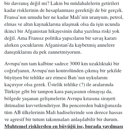
bir davranış değil mi? Lakin bu müdahalelerin getirileri
kadar risklerinin de hesaplanması gerektiği de bir gerçek.
Fransa’nın umudu her ne kadar Mali’nin uranyum, petrol,
elmas ve altın kaynaklarına ulaşmak olsa da işin ucunda
ikinci bir Afganistan hikayesinin daha yazılma riski yok
değil. Ama Fransız politika yapıcıların bir savaş kararı
alırken çocuklarını Afganistan’da kaybetmiş annelere
danıştıklarını da pek zannetmiyorum.
Avrupa’nın tam kalbine sadece 3000 km uzaklıktaki bir
coğrafyanın, Avrupa’nın kontrolünden çıkmış bir şekilde
büyüyen bir tehlike arz etmesi Batı’nın uykularını
kaçırıyor olsa gerek. Üstelik tehlike (?) ile aralarında
Türkiye gibi bir tampon kara parçasının olmayışı da,
bölgede yaşanan gelişmelerin Avrupa kıtasına sirayeti
ihtimalini kuvvetlendiriyor. Bu pencereden baktığımızda
tüm AB ülkelerinin Mali hadiselerinde son derece hassas
ve agresif bir tutum takınmaları anlaşılabilir bir durum.
Muhtemel risklerden en büyüğü ise, burada yayılması