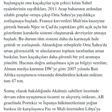
başlangıçta onu kaçakçılar için çekici kılan Sahel
eyaletlerinin zayıflıkları, 2011 Arap baharının ardından
silahlı gruplar ortaya çıkıp Orta Sahra'ya yayıldıkça
zorlaşmaya başladı. Fransız kuvvetleri Mali'nin kuzeyine
girerek burada Nijer ve Çad'da yaptıkları gibi açık uçlu bir
gözetleme karakolu sistemi oluşturarak devriyeler atmaya
başladı. Bu durum tüm sistemi daha da karmaşık hale
getirdi ve zorlaştırdı. Aktardığım sebeplerle Orta Sahra'da
artan güvensizlik ve uluslararası toplum tarafından artan
baskılar, bazı kaçakçıları daha güvenli bir yol aramaya
yöneltti. Hacmin doğru anlaşılması için şu bilgiyi verelim;
Alman medya kurumu DW’ye göre 2007 yılında Batı
Afrika uyuşturucu rotasında döndürülen kokain miktarı
tam 47 ton.
Sonuç olarak bakıldığında Akdeniz sahilleri üzerinde
devam eden uyuşturucu ticareti ve alışveriş istikrarı, AB
genelinde Portekiz ve İspanya hükümetlerinin yoğun
baskısı ile karşılaşınca Fas ve Mali üzerinden Libya’ya