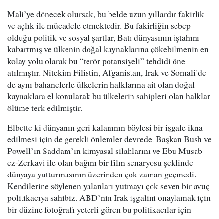
Mali’ye dönecek olursak, bu belde uzun yıllardır fakirlik
ve açlık ile mücadele etmektedir. Bu fakirliğin sebep
olduğu politik ve sosyal şartlar, Batı dünyasının iştahını
kabartmış ve ülkenin doğal kaynaklarına çökebilmenin en
kolay yolu olarak bu “terör potansiyeli” tehdidi öne
atılmıştır. Nitekim Filistin, Afganistan, Irak ve Somali’de
de aynı bahanelerle ülkelerin halklarına ait olan doğal
kaynaklara el konularak bu ülkelerin sahipleri olan halklar
ölüme terk edilmiştir.
Elbette ki dünyanın geri kalanının böylesi bir işgale ikna
edilmesi için de gerekli önlemler devrede. Başkan Bush ve
Powell’ın Saddam’ın kimyasal silahlarını ve Ebu Musab
ez-Zerkavi ile olan bağını bir film senaryosu şeklinde
dünyaya yutturmasının üzerinden çok zaman geçmedi.
Kendilerine söylenen yalanları yutmayı çok seven bir avuç
politikacıya sahibiz. ABD’nin Irak işgalini onaylamak için
bir düzine fotoğrafı yeterli gören bu politikacılar için