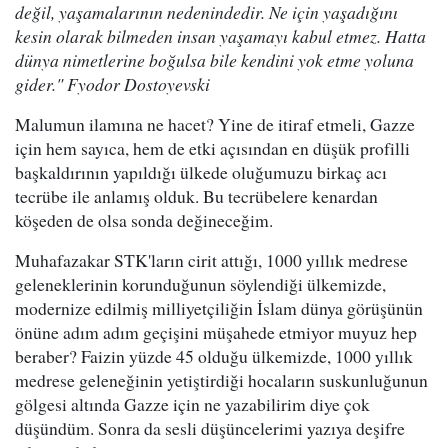
değil, yaşamalarının nedenindedir. Ne için yaşadığını
kesin olarak bilmeden insan yaşamayı kabul etmez. Hatta
dünya nimetlerine boğulsa bile kendini yok etme yoluna
gider." Fyodor Dostoyevski
Malumun ilamına ne hacet? Yine de itiraf etmeli, Gazze
için hem sayıca, hem de etki açısından en düşük profilli
başkaldırının yapıldığı ülkede oluğumuzu birkaç acı
tecrübe ile anlamış olduk. Bu tecrübelere kenardan
köşeden de olsa sonda değineceğim.
Muhafazakar STK'ların cirit attığı, 1000 yıllık medrese
geleneklerinin korunduğunun söylendiği ülkemizde,
modernize edilmiş milliyetçiliğin İslam dünya görüşünün
önüne adım adım geçişini müşahede etmiyor muyuz hep
beraber? Faizin yüzde 45 olduğu ülkemizde, 1000 yıllık
medrese geleneğinin yetiştirdiği hocaların suskunluğunun
gölgesi altında Gazze için ne yazabilirim diye çok
düşündüm. Sonra da sesli düşüncelerimi yazıya deşifre