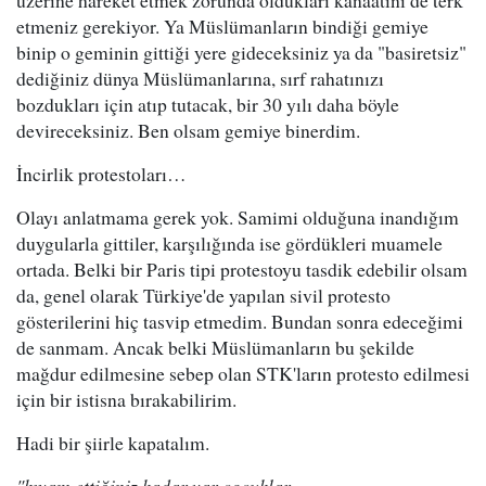
üzerine hareket etmek zorunda oldukları kanaatini de terk
etmeniz gerekiyor. Ya Müslümanların bindiği gemiye
binip o geminin gittiği yere gideceksiniz ya da "basiretsiz"
dediğiniz dünya Müslümanlarına, sırf rahatınızı
bozdukları için atıp tutacak, bir 30 yılı daha böyle
devireceksiniz. Ben olsam gemiye binerdim.
İncirlik protestoları…
Olayı anlatmama gerek yok. Samimi olduğuna inandığım
duygularla gittiler, karşılığında ise gördükleri muamele
ortada. Belki bir Paris tipi protestoyu tasdik edebilir olsam
da, genel olarak Türkiye'de yapılan sivil protesto
gösterilerini hiç tasvip etmedim. Bundan sonra edeceğimi
de sanmam. Ancak belki Müslümanların bu şekilde
mağdur edilmesine sebep olan STK'ların protesto edilmesi
için bir istisna bırakabilirim.
Hadi bir şiirle kapatalım.