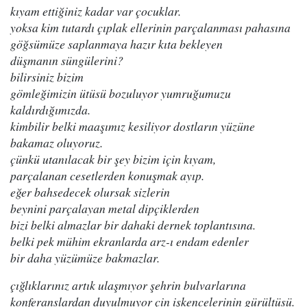
kıyam ettiğiniz kadar var çocuklar.
yoksa kim tutardı çıplak ellerinin parçalanması pahasına
göğsümüze saplanmaya hazır kıta bekleyen
düşmanın süngülerini?
bilirsiniz bizim
gömleğimizin ütüsü bozuluyor yumruğumuzu
kaldırdığımızda.
kimbilir belki maaşımız kesiliyor dostların yüzüne
bakamaz oluyoruz.
çünkü utanılacak bir şey bizim için kıyam,
parçalanan cesetlerden konuşmak ayıp.
eğer bahsedecek olursak sizlerin
beynini parçalayan metal dipçiklerden
bizi belki almazlar bir dahaki dernek toplantısına.
belki pek mühim ekranlarda arz-ı endam edenler
bir daha yüzümüze bakmazlar.
çığlıklarınız artık ulaşmıyor şehrin bulvarlarına
konferanslardan duyulmuyor çin işkencelerinin gürültüsü.