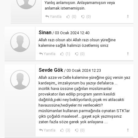
Yanlış anlamışsın. Anlayamamışsın veya
anlamak istememişsin.
Yanıtla
(0)
(0)
Sinan
/ 03 Ocak 2024 12:40
Allah razı olsun abi Allah razı olsun yüreğine
kalemine sağlık halimizi özetlemiş siniz
Yanıtla
(1)
(0)
Sevde Gök
/ 03 Ocak 2024 12:23
Allah azze ve Celle kalemine yüreğine güç versin yaz
kardeşim,, imzalıyorum bu yazıyı defalarca ...
incirlik hava üssüne çağrılan müslümanlar
provakator ilan edilip program yarım kesildi
dağıtıldı,peki ney bekliyorlardı,çiçek mi atilacakti
havaussüne,hediyeler mi verilecekti?
müslümanlari kullanan parmağında oynatan STK'lar
çıktı çoğaldı maalesef....gayet açık yazmışsınız
zaten fazla söze gerek yok anlayana ....
Yanıtla
(3)
(0)