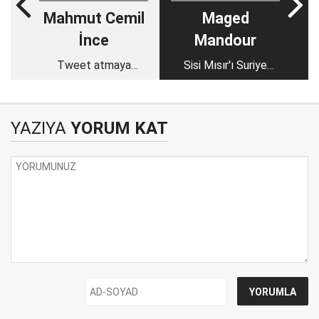
Mahmut Cemil
Maged
İnce
Mandour
Tweet atmaya
Sisi Mısır'ı Suriye
benzemez
benzeri bir iç
çatışmaya sürüklüyor
YAZIYA
YORUM KAT