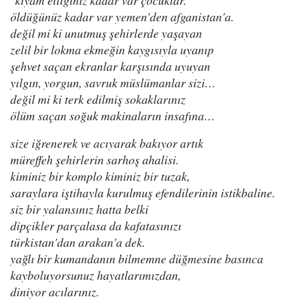
"kıyam ettiğiniz kadar var çocuklar.
öldüğünüz kadar var yemen'den afganistan'a.
değil mi ki unutmuş şehirlerde yaşayan
zelil bir lokma ekmeğin kaygısıyla uyanıp
şehvet saçan ekranlar karşısında uyuyan
yılgın, yorgun, savruk müslümanlar sizi…
değil mi ki terk edilmiş sokaklarınız
ölüm saçan soğuk makinaların insafına…
size iğrenerek ve acıyarak bakıyor artık
müreffeh şehirlerin sarhoş ahalisi.
kiminiz bir komplo kiminiz bir tuzak,
saraylara iştihayla kurulmuş efendilerinin istikbaline.
siz bir yalansınız hatta belki
dipçikler parçalasa da kafatasınızı
türkistan'dan arakan'a dek.
yağlı bir kumandanın bilmemne düğmesine basınca
kayboluyorsunuz hayatlarımızdan,
diniyor acılarınız.