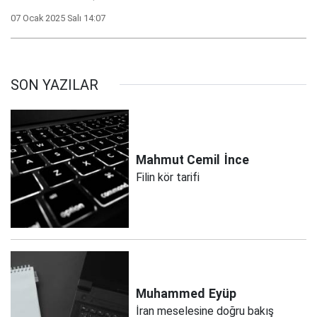
07 Ocak 2025 Salı 14:07
SON YAZILAR
Mahmut Cemil
İnce
Filin kör tarifi
Muhammed
Eyüp
İran meselesine doğru bakış