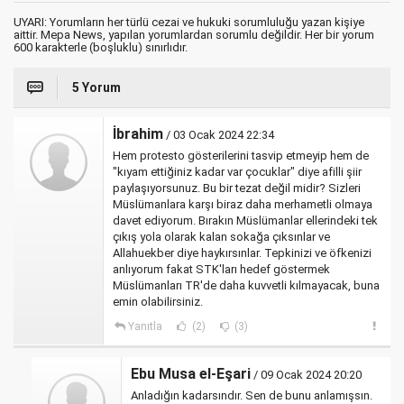
UYARI: Yorumların her türlü cezai ve hukuki sorumluluğu yazan kişiye
aittir. Mepa News, yapılan yorumlardan sorumlu değildir. Her bir yorum
600 karakterle (boşluklu) sınırlıdır.
5 Yorum
İbrahim
/ 03 Ocak 2024 22:34
Hem protesto gösterilerini tasvip etmeyip hem de
"kıyam ettiğiniz kadar var çocuklar" diye afilli şiir
paylaşıyorsunuz. Bu bir tezat değil midir? Sizleri
Müslümanlara karşı biraz daha merhametli olmaya
davet ediyorum. Bırakın Müslümanlar ellerindeki tek
çıkış yola olarak kalan sokağa çıksınlar ve
Allahuekber diye haykırsınlar. Tepkinizi ve öfkenizi
anlıyorum fakat STK'ları hedef göstermek
Müslümanları TR'de daha kuvvetli kılmayacak, buna
emin olabilirsiniz.
Yanıtla
(2)
(3)
Ebu Musa el-Eşari
/ 09 Ocak 2024 20:20
Anladığın kadarsındır. Sen de bunu anlamışsın.