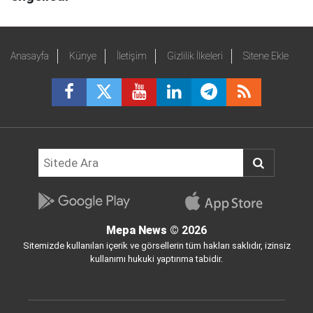
Anasayfa
Künye
İletişim
Gizlilik İlkeleri
Sitene Ekle
Mepa News
© 2026
Sitemizde kullanılan içerik ve görsellerin tüm hakları saklıdır, izinsiz
kullanımı hukuki yaptırıma tabidir.