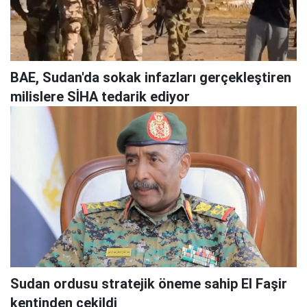
BAE, Sudan'da sokak infazları gerçekleştiren
milislere SİHA tedarik ediyor
Sudan ordusu stratejik öneme sahip El Faşir
kentinden çekildi