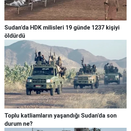
Sudan'da HDK milisleri 19 günde 1237 kişiyi
öldürdü
Toplu katliamların yaşandığı Sudan'da son
durum ne?