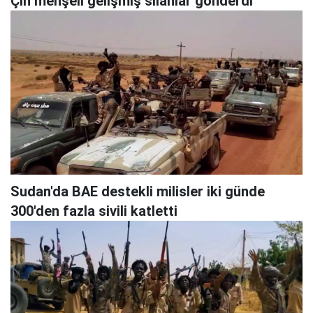
Çin menşeli gelişmiş silahlar gönderdi
Sudan'da BAE destekli milisler iki günde
300'den fazla sivili katletti