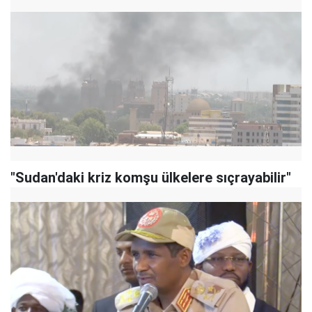
"Sudan'daki kriz komşu ülkelere sıçrayabilir"