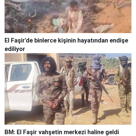
El Faşir'de binlerce kişinin hayatından endişe
ediliyor
BM: El Faşir vahşetin merkezi haline geldi