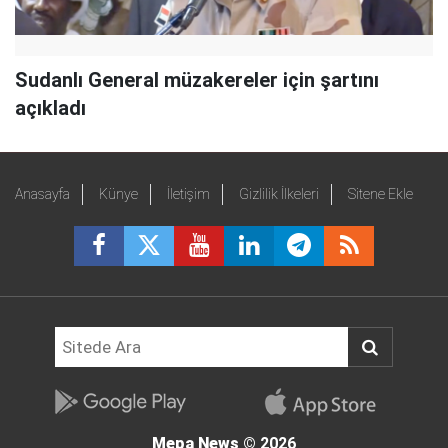
Sudanlı General müzakereler için şartını
açıkladı
Anasayfa
Künye
İletişim
Gizlilik İlkeleri
Sitene Ekle
Mepa News
© 2026