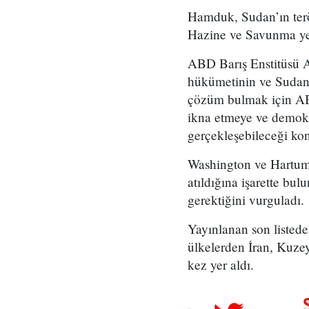
Hamduk, Sudan’ın terör
Hazine ve Savunma yetk
ABD Barış Enstitüsü A
hükümetinin ve Sudan
çözüm bulmak için ABD
ikna etmeye ve demokr
gerçekleşebileceği ko
Washington ve Hartum 
atıldığına işarette bul
gerektiğini vurguladı.
Yayınlanan son listede
ülkelerden İran, Kuze
kez yer aldı.