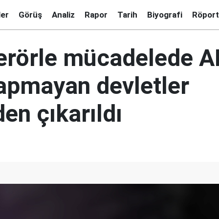
ler
Görüş
Analiz
Rapor
Tarih
Biyografi
Röport
erörle mücadelede AB
yapmayan devletler
den çıkarıldı