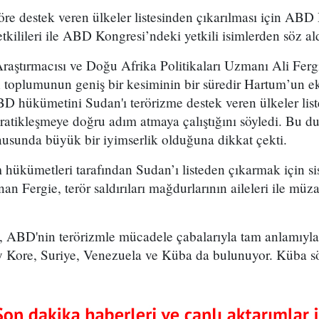
e destek veren ülkeler listesinden çıkarılması için ABD D
ilileri ile ABD Kongresi’ndeki yetkili isimlerden söz ald
raştırmacısı ve Doğu Afrika Politikaları Uzmanı Ali Fe
 toplumunun geniş bir kesiminin bir süredir Hartum’un 
 hükümetini Sudan'ı terörizme destek veren ülkeler lis
atikleşmeye doğru adım atmaya çalıştığını söyledi. Bu 
nusunda büyük bir iyimserlik olduğuna dikkat çekti.
hükümetleri tarafından Sudan’ı listeden çıkarmak için si
unan Fergie, terör saldırıları mağdurlarının aileleri ile mü
, ABD'nin terörizmle mücadele çabalarıyla tam anlamıyla 
y Kore, Suriye, Venezuela ve Küba da bulunuyor. Küba sö