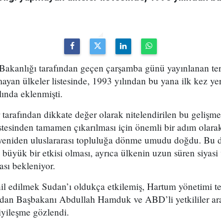
Bakanlığı tarafından geçen çarşamba günü yayınlanan te
mayan ülkeler listesinde, 1993 yılından bu yana ilk kez ye
lında eklenmişti.
 tarafından dikkate değer olarak nitelendirilen bu gelişme
istesinden tamamen çıkarılması için önemli bir adım olara
 yeniden uluslararası topluluğa dönme umudu doğdu. Bu
de büyük bir etkisi olması, ayrıca ülkenin uzun süren siyas
sı bekleniyor.
hil edilmek Sudan’ı oldukça etkilemiş, Hartum yönetimi t
dan Başbakanı Abdullah Hamduk ve ABD’li yetkililer aras
iyileşme gözlendi.