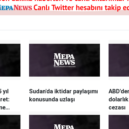
 yıl
Sudan'da iktidar paylaşımı
ABD'den
ret:
konusunda uzlaşı
dolarlık
şme
cezası