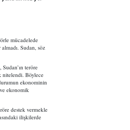
rörle mücadelede
r almadı. Sudan, söz
, Sudan’ın teröre
k nitelendi. Böylece
 durumun ekonominin
i ve ekonomik
eröre destek vermekle
ındaki ilişkilerde