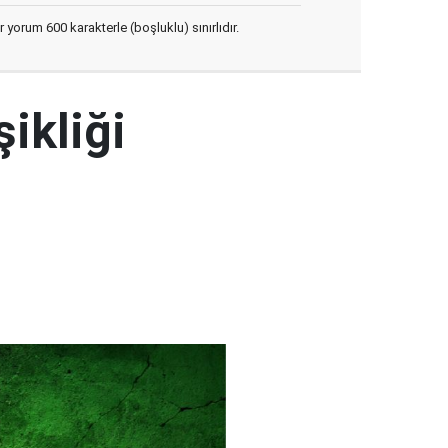
yorum 600 karakterle (boşluklu) sınırlıdır.
şikliği