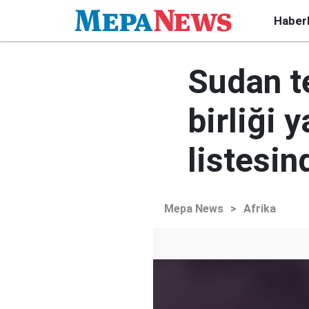
Haber
Sudan t
birliği 
listesin
Mepa News
>
Afrika