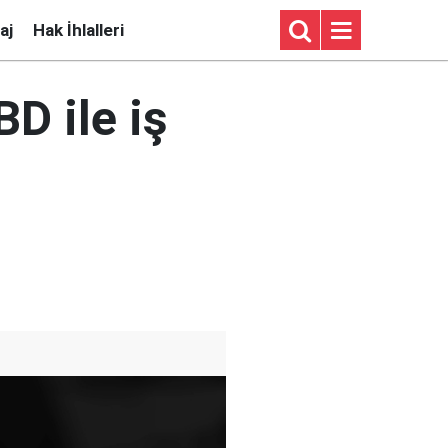
aj
Hak İhlalleri
D ile iş