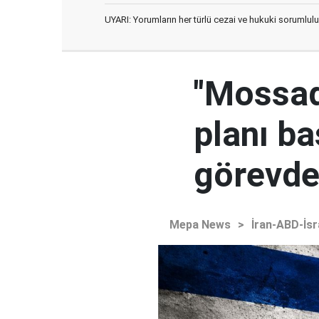
UYARI: Yorumların her türlü cezai ve hukuki sorumlulu
"Mossad'
planı ba
görevden
Mepa News
>
İran-ABD-İsr