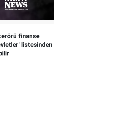
terörü finanse
vletler' listesinden
ilir