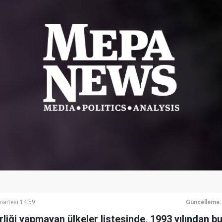
artesi 14:59
Güncelleme:
rliği yapmayan ülkeler listesinde, 1993 yılından bu