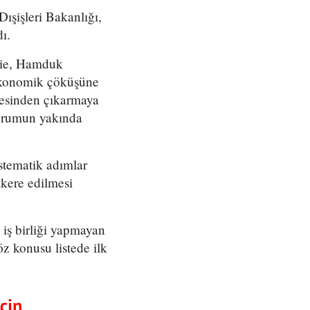
ışişleri Bakanlığı,
ı.
rgie, Hamduk
ekonomik çöküşüne
tesinden çıkarmaya
durumun yakında
stematik adımlar
zakere edilmesi
iş birliği yapmayan
z konusu listede ilk