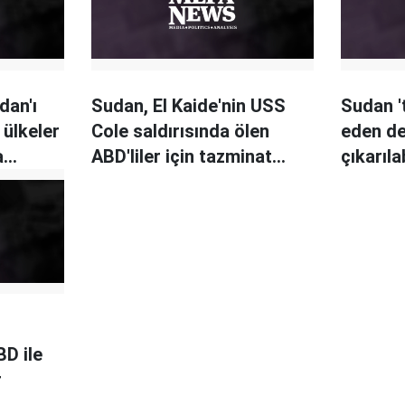
dan'ı
Sudan, El Kaide'nin USS
Sudan '
 ülkeler
Cole saldırısında ölen
eden de
a
ABD'liler için tazminat
çıkarılab
ödeyecek
BD ile
r