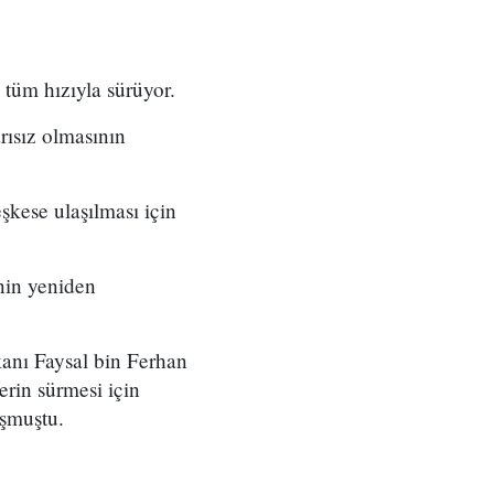
 tüm hızıyla sürüyor.
rısız olmasının
şkese ulaşılması için
nin yeniden
kanı Faysal bin Ferhan
rin sürmesi için
oşmuştu.