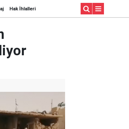
aj
Hak İhlalleri
n
diyor