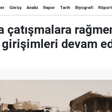
ler
Görüş
Analiz
Rapor
Tarih
Biyografi
Röport
a çatışmalara rağme
 girişimleri devam e