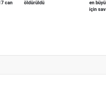
 17 can
öldürüldü
en büyü
için sa