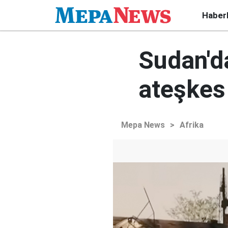
Haber
Sudan'd
ateşkes
Mepa News
>
Afrika