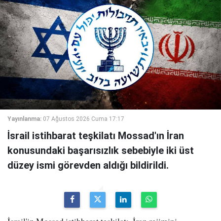
Yayınlanma:
07 Ağustos 2026 Cuma 17:17
İsrail istihbarat teşkilatı Mossad'ın İran
konusundaki başarısızlık sebebiyle iki üst
düzey ismi görevden aldığı bildirildi.
İsrail'in Mossad istihbarat teşkilatı, İran rejimini