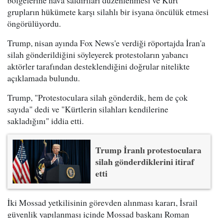
grupların hükümete karşı silahlı bir isyana öncülük etmesi
öngörülüyordu.
Trump, nisan ayında Fox News'e verdiği röportajda İran'a
silah gönderildiğini söyleyerek protestoların yabancı
aktörler tarafından desteklendiğini doğrular nitelikte
açıklamada bulundu.
Trump, "Protestoculara silah gönderdik, hem de çok
sayıda" dedi ve "Kürtlerin silahları kendilerine
sakladığını" iddia etti.
Trump İranlı protestoculara
silah gönderdiklerini itiraf
etti
İki Mossad yetkilisinin görevden alınması kararı, İsrail
güvenlik yapılanması içinde Mossad başkanı Roman