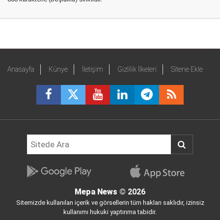
Anasayfa
Künye
İletişim
Gizlilik İlkeleri
Sitene Ekle
Mepa News
© 2026
Sitemizde kullanılan içerik ve görsellerin tüm hakları saklıdır, izinsiz
kullanımı hukuki yaptırıma tabidir.