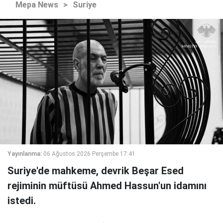
Mepa News
>
Suriye
Yayınlanma:
06 Ağustos 2026 Perşembe 17:41
Suriye'de mahkeme, devrik Beşar Esed
rejiminin müftüsü Ahmed Hassun'un idamını
istedi.