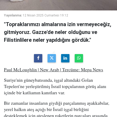
Yayınlanma:
12 Nisan 2025 Cumartesi 19:12
"Topraklarımızı almalarına izin vermeyeceğiz,
gitmiyoruz. Gazze'de neler olduğunu ve
Filistinlilere neler yapıldığını gördük."
Paul McLoughlin | New Arab | Tercüme: Mepa News
Suriye'nin güneybatısında, işgal altındaki Golan
Tepeleri'ne yerleştirilmiş İsrail topçularının görüş alanı
içinde bir katliamın kanıtları var.
Bir zamanlar insanların giydiği parçalanmış ayakkabılar,
yerel halkın ateş açtığı bir İsrail işgal birliğini
desteklemek için ateşlenen roketlerin parçaları arasında