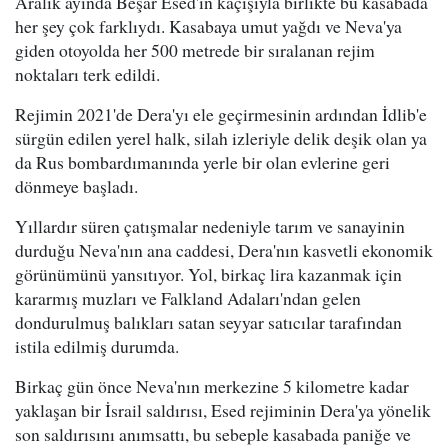
Aralık ayında Beşar Esed'in kaçışıyla birlikte bu kasabada
her şey çok farklıydı. Kasabaya umut yağdı ve Neva'ya
giden otoyolda her 500 metrede bir sıralanan rejim
noktaları terk edildi.
Rejimin 2021'de Dera'yı ele geçirmesinin ardından İdlib'e
sürgün edilen yerel halk, silah izleriyle delik deşik olan ya
da Rus bombardımanında yerle bir olan evlerine geri
dönmeye başladı.
Yıllardır süren çatışmalar nedeniyle tarım ve sanayinin
durduğu Neva'nın ana caddesi, Dera'nın kasvetli ekonomik
görünümünü yansıtıyor. Yol, birkaç lira kazanmak için
kararmış muzları ve Falkland Adaları'ndan gelen
dondurulmuş balıkları satan seyyar satıcılar tarafından
istila edilmiş durumda.
Birkaç gün önce Neva'nın merkezine 5 kilometre kadar
yaklaşan bir İsrail saldırısı, Esed rejiminin Dera'ya yönelik
son saldırısını anımsattı, bu sebeple kasabada paniğe ve