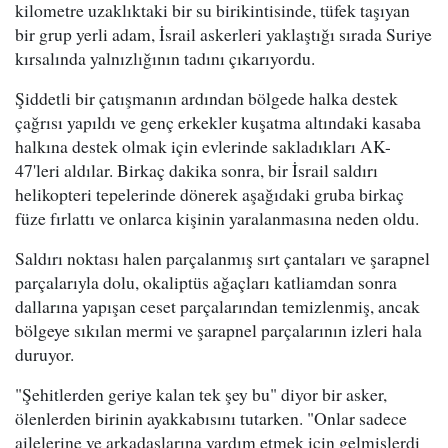
kilometre uzaklıktaki bir su birikintisinde, tüfek taşıyan
bir grup yerli adam, İsrail askerleri yaklaştığı sırada Suriye
kırsalında yalnızlığının tadını çıkarıyordu.
Şiddetli bir çatışmanın ardından bölgede halka destek
çağrısı yapıldı ve genç erkekler kuşatma altındaki kasaba
halkına destek olmak için evlerinde sakladıkları AK-
47'leri aldılar. Birkaç dakika sonra, bir İsrail saldırı
helikopteri tepelerinde dönerek aşağıdaki gruba birkaç
füze fırlattı ve onlarca kişinin yaralanmasına neden oldu.
Saldırı noktası halen parçalanmış sırt çantaları ve şarapnel
parçalarıyla dolu, okaliptüs ağaçları katliamdan sonra
dallarına yapışan ceset parçalarından temizlenmiş, ancak
bölgeye sıkılan mermi ve şarapnel parçalarının izleri hala
duruyor.
"Şehitlerden geriye kalan tek şey bu" diyor bir asker,
ölenlerden birinin ayakkabısını tutarken. "Onlar sadece
ailelerine ve arkadaşlarına yardım etmek için gelmişlerdi