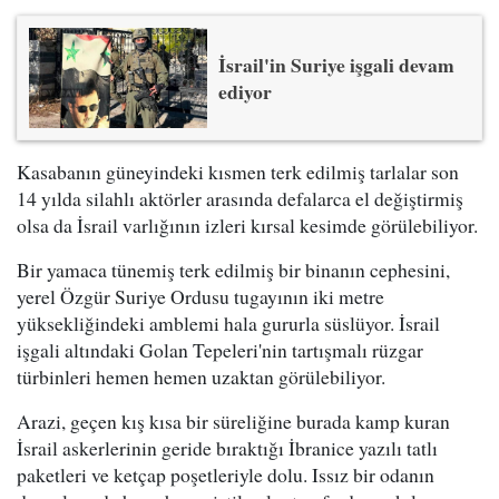
İsrail'in Suriye işgali devam
ediyor
Kasabanın güneyindeki kısmen terk edilmiş tarlalar son
14 yılda silahlı aktörler arasında defalarca el değiştirmiş
olsa da İsrail varlığının izleri kırsal kesimde görülebiliyor.
Bir yamaca tünemiş terk edilmiş bir binanın cephesini,
yerel Özgür Suriye Ordusu tugayının iki metre
yüksekliğindeki amblemi hala gururla süslüyor. İsrail
işgali altındaki Golan Tepeleri'nin tartışmalı rüzgar
türbinleri hemen hemen uzaktan görülebiliyor.
Arazi, geçen kış kısa bir süreliğine burada kamp kuran
İsrail askerlerinin geride bıraktığı İbranice yazılı tatlı
paketleri ve ketçap poşetleriyle dolu. Issız bir odanın