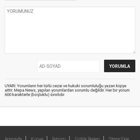
UYARI: Yorumların her türlü cezai ve hukuki sorumluluğu yazan kişiye
aittir. Mepa News, yapılan yorumlardan sorumlu değildir. Her bir yorum
600 karakterle (boşluklu) sınırlıdır.
Anasayfa
Künye
İletişim
Gizlilik İlkeleri
Sitene Ekle