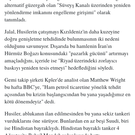
alternatif güzergah olan "Süveyş Kanalı üzerinden yeniden
yönlendirme imkanını engelleme girişimi" olarak
tanımladı.
Jalal, Husilerin çatışmayı Kızıldeniz'in daha kuzeyine
doğru genişletme tehdidinde bulunmasının iki nedeni
olduğunu savunuyor. Dışarıda bu hamlenin İran'ın
Hürmüz Boğazı konusundaki "pazarlık gücünü" artırmayı
amaçladığını, içeride ise "Riyad üzerindeki zorlayıcı
baskıyı yeniden tesis etmeyi" hedeflediğini söyledi.
Gemi takip şirketi Kpler'de analist olan Matthew Wright
bu hafta BBC'ye, "Ham petrol ticaretine yönelik tehdit
açısından bu krizin başlangıcından bu yana yaşadığımız en
kötü dönemdeyiz" dedi.
Husiler, ablukanın ilan edilmesinden bu yana sekiz tankeri
vurduklarını öne sürüyor. Bunlardan en az beşi Suudi, biri
ise Hindistan bayraklıydı. Hindistan bayraklı tanker 4
Ağustos'ta Babu'l Mendeb yakınlarında battı.