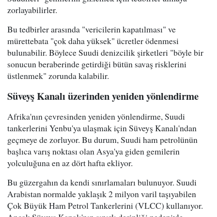
zorlayabilirler.
Bu tedbirler arasında "vericilerin kapatılması" ve
mürettebata "çok daha yüksek" ücretler ödenmesi
bulunabilir. Böylece Suudi denizcilik şirketleri "böyle bir
sonucun beraberinde getirdiği bütün savaş risklerini
üstlenmek" zorunda kalabilir.
Süveyş Kanalı üzerinden yeniden yönlendirme
Afrika'nın çevresinden yeniden yönlendirme, Suudi
tankerlerini Yenbu'ya ulaşmak için Süveyş Kanalı'ndan
geçmeye de zorluyor. Bu durum, Suudi ham petrolünün
başlıca varış noktası olan Asya'ya giden gemilerin
yolculuğuna en az dört hafta ekliyor.
Bu güzergahın da kendi sınırlamaları bulunuyor. Suudi
Arabistan normalde yaklaşık 2 milyon varil taşıyabilen
Çok Büyük Ham Petrol Tankerlerini (VLCC) kullanıyor.
Ancak Süveyş Kanalı'nın sınırlı derinliği nedeniyle