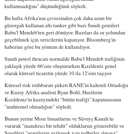
kullanmadığını" düşündüğünü söyledi.
Bu hafta Afrika'nın çevresinden çok daha uzun bir
güzergah kullanan altı tanker gibi bazı Suudi gemileri
Babu'l Mendeb'ten geri dönüyor. Bazıları da su yolundan
geçebilmek için vericilerini kapatıyor. Bloomberg'in
haberine göre bu yöntem de kullanılıyor.
Suudi petrol ihracatı normalde Babu'l Mendeb trafiğinin
yaklaşık yüzde 66'sını oluştururken Kızıldeniz genel
olarak küresel ticaretin yüzde 10 ila 12'sini taşıyor.
Küresel risk istihbaratı şirketi RANE'in kıdemli Ortadoğu
ve Kuzey Afrika analisti Ryan Bohl, Husilerin
Kızıldeniz'in kuzeyindeki "bütün trafiği" kapatmasının
"muhtemel olmadığını" söyledi.
Bunun yerine Mısır limanlarını ve Süveyş Kanalı'nı
vurarak "inandırıcı bir tehdit" olduklarını gösterebilir ve
Suudileri "gemilerini gizlemek için tedbirler almaya"