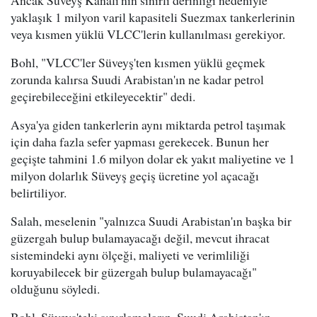
yaklaşık 1 milyon varil kapasiteli Suezmax tankerlerinin
veya kısmen yüklü VLCC'lerin kullanılması gerekiyor.
Bohl, "VLCC'ler Süveyş'ten kısmen yüklü geçmek
zorunda kalırsa Suudi Arabistan'ın ne kadar petrol
geçirebileceğini etkileyecektir" dedi.
Asya'ya giden tankerlerin aynı miktarda petrol taşımak
için daha fazla sefer yapması gerekecek. Bunun her
geçişte tahmini 1.6 milyon dolar ek yakıt maliyetine ve 1
milyon dolarlık Süveyş geçiş ücretine yol açacağı
belirtiliyor.
Salah, meselenin "yalnızca Suudi Arabistan'ın başka bir
güzergah bulup bulamayacağı değil, mevcut ihracat
sistemindeki aynı ölçeği, maliyeti ve verimliliği
koruyabilecek bir güzergah bulup bulamayacağı"
olduğunu söyledi.
Bohl, Süveyş'teki sınırlamaların, Suudi Arabistan'ın