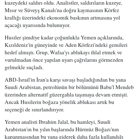
kuzeydeki saldırı oldu. Analistler, saldırıların kuzeye,
Mısır ve Süveyş Kanalı'na doğru kaymasının Körfez
krallığı üzerindeki ekonomik baskının artmasına yol
açacağı uyarısında bulunuyor.
Husiler şimdiye kadar çoğunlukla Yemen açıklarında,
Kızıldeniz'in güneyinde ve Aden Körfezi'ndeki gemileri
hedef almıştı. Grup, Wafaa'yı ablukayı ihlal etmek ve
vurulmadan önce yapılan uyarı çağrılarını görmezden
gelmekle suçladı.
ABD-İsrail'in İran'a karşı savaşı başladığından bu yana
Suudi Arabistan, petrolünün bir bölümünü Babu'l Mendeb
üzerinden alternatif güzergahla taşımaya devam etmişti.
Ancak Husilerin boğaza yönelik ablukası artık bu
seçeneği de sınırlandırıyor.
Yemen analisti Ibrahim Jalal, bu hamleyi, Suudi
Arabistan'ın bu yılın başlarında Hürmüz Boğazı'nın
kapanmasından bu yana giderek daha fazla kullandığı