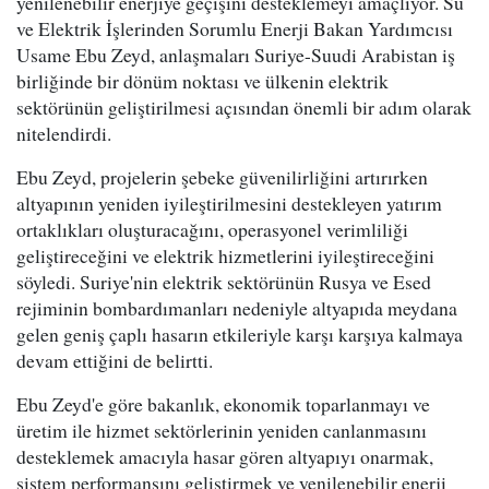
yenilenebilir enerjiye geçişini desteklemeyi amaçlıyor. Su
ve Elektrik İşlerinden Sorumlu Enerji Bakan Yardımcısı
Usame Ebu Zeyd, anlaşmaları Suriye-Suudi Arabistan iş
birliğinde bir dönüm noktası ve ülkenin elektrik
sektörünün geliştirilmesi açısından önemli bir adım olarak
nitelendirdi.
Ebu Zeyd, projelerin şebeke güvenilirliğini artırırken
altyapının yeniden iyileştirilmesini destekleyen yatırım
ortaklıkları oluşturacağını, operasyonel verimliliği
geliştireceğini ve elektrik hizmetlerini iyileştireceğini
söyledi. Suriye'nin elektrik sektörünün Rusya ve Esed
rejiminin bombardımanları nedeniyle altyapıda meydana
gelen geniş çaplı hasarın etkileriyle karşı karşıya kalmaya
devam ettiğini de belirtti.
Ebu Zeyd'e göre bakanlık, ekonomik toparlanmayı ve
üretim ile hizmet sektörlerinin yeniden canlanmasını
desteklemek amacıyla hasar gören altyapıyı onarmak,
sistem performansını geliştirmek ve yenilenebilir enerji