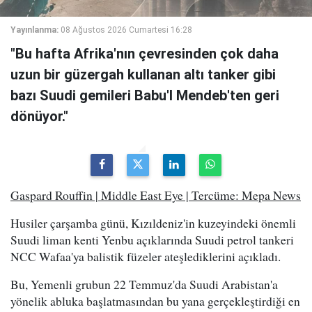
Yayınlanma:
08 Ağustos 2026 Cumartesi 16:28
"Bu hafta Afrika'nın çevresinden çok daha
uzun bir güzergah kullanan altı tanker gibi
bazı Suudi gemileri Babu'l Mendeb'ten geri
dönüyor."
Gaspard Rouffin | Middle East Eye | Tercüme: Mepa News
Husiler çarşamba günü, Kızıldeniz'in kuzeyindeki önemli
Suudi liman kenti Yenbu açıklarında Suudi petrol tankeri
NCC Wafaa'ya balistik füzeler ateşlediklerini açıkladı.
Bu, Yemenli grubun 22 Temmuz'da Suudi Arabistan'a
yönelik abluka başlatmasından bu yana gerçekleştirdiği en