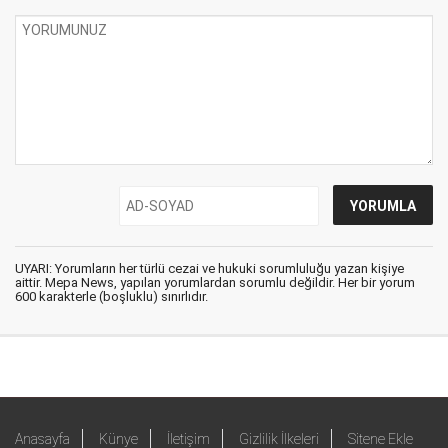
UYARI: Yorumların her türlü cezai ve hukuki sorumluluğu yazan kişiye
aittir. Mepa News, yapılan yorumlardan sorumlu değildir. Her bir yorum
600 karakterle (boşluklu) sınırlıdır.
Anasayfa
Künye
İletişim
Gizlilik İlkeleri
Sitene Ekle