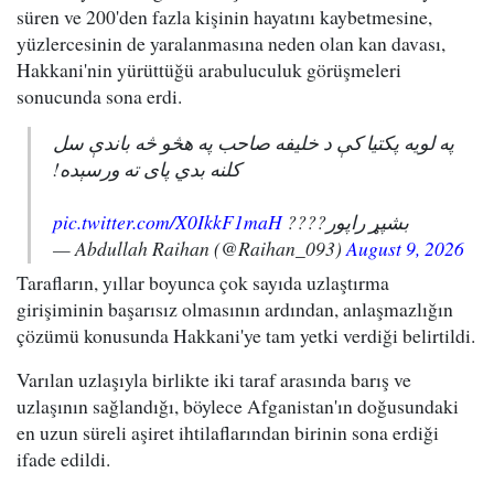
süren ve 200'den fazla kişinin hayatını kaybetmesine,
yüzlercesinin de yaralanmasına neden olan kan davası,
Hakkani'nin yürüttüğü arabuluculuk görüşmeleri
sonucunda sona erdi.
په لویه پکتیا کې د خلیفه صاحب په هڅو څه باندې سل
کلنه بدي پای ته ورسېده!
pic.twitter.com/X0IkkF1maH
بشپړ راپور????
— Abdullah Raihan (@Raihan_093)
August 9, 2026
Tarafların, yıllar boyunca çok sayıda uzlaştırma
girişiminin başarısız olmasının ardından, anlaşmazlığın
çözümü konusunda Hakkani'ye tam yetki verdiği belirtildi.
Varılan uzlaşıyla birlikte iki taraf arasında barış ve
uzlaşının sağlandığı, böylece Afganistan'ın doğusundaki
en uzun süreli aşiret ihtilaflarından birinin sona erdiği
ifade edildi.