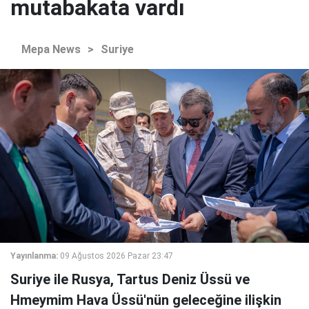
mutabakata vardı
Mepa News
>
Suriye
Yayınlanma:
09 Ağustos 2026 Pazar 23:47
Suriye ile Rusya, Tartus Deniz Üssü ve
Hmeymim Hava Üssü'nün geleceğine ilişkin