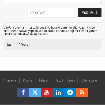
UYARI: Yorumların her türlü cezai ve hukuki sorumluluğu yazan kişiye
aittir. Mepa News, yapılan yorumlardan sorumlu değildir. Her bir yorum
600 karakterle (boşluklu) sınırlıdır.
1 Yorum
Anasayfa
Künye
İletişim
Gizlilik İlkeleri
Sitene Ekle