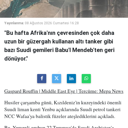
Yayınlanma:
08 Ağustos 2026 Cumartesi 16:28
"Bu hafta Afrika'nın çevresinden çok daha
uzun bir güzergah kullanan altı tanker gibi
bazı Suudi gemileri Babu'l Mendeb'ten geri
dönüyor."
Gaspard Rouffin | Middle East Eye | Tercüme: Mepa News
Husiler çarşamba günü, Kızıldeniz'in kuzeyindeki önemli
Suudi liman kenti Yenbu açıklarında Suudi petrol tankeri
NCC Wafaa'ya balistik füzeler ateşlediklerini açıkladı.
Bu, Yemenli grubun 22 Temmuz'da Suudi Arabistan'a