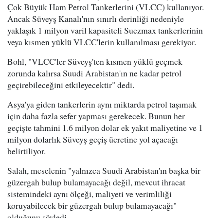
Çok Büyük Ham Petrol Tankerlerini (VLCC) kullanıyor.
Ancak Süveyş Kanalı'nın sınırlı derinliği nedeniyle
yaklaşık 1 milyon varil kapasiteli Suezmax tankerlerinin
veya kısmen yüklü VLCC'lerin kullanılması gerekiyor.
Bohl, "VLCC'ler Süveyş'ten kısmen yüklü geçmek
zorunda kalırsa Suudi Arabistan'ın ne kadar petrol
geçirebileceğini etkileyecektir" dedi.
Asya'ya giden tankerlerin aynı miktarda petrol taşımak
için daha fazla sefer yapması gerekecek. Bunun her
geçişte tahmini 1.6 milyon dolar ek yakıt maliyetine ve 1
milyon dolarlık Süveyş geçiş ücretine yol açacağı
belirtiliyor.
Salah, meselenin "yalnızca Suudi Arabistan'ın başka bir
güzergah bulup bulamayacağı değil, mevcut ihracat
sistemindeki aynı ölçeği, maliyeti ve verimliliği
koruyabilecek bir güzergah bulup bulamayacağı"
olduğunu söyledi.