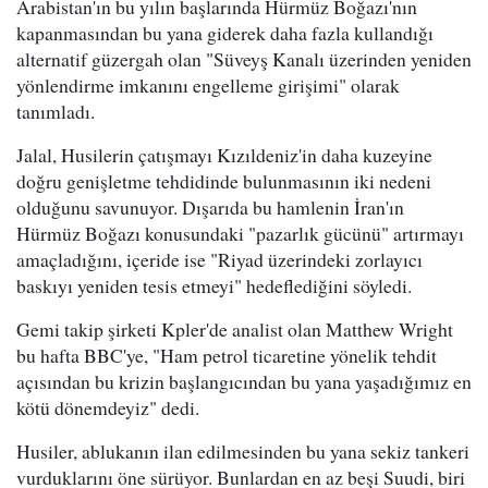
Arabistan'ın bu yılın başlarında Hürmüz Boğazı'nın
kapanmasından bu yana giderek daha fazla kullandığı
alternatif güzergah olan "Süveyş Kanalı üzerinden yeniden
yönlendirme imkanını engelleme girişimi" olarak
tanımladı.
Jalal, Husilerin çatışmayı Kızıldeniz'in daha kuzeyine
doğru genişletme tehdidinde bulunmasının iki nedeni
olduğunu savunuyor. Dışarıda bu hamlenin İran'ın
Hürmüz Boğazı konusundaki "pazarlık gücünü" artırmayı
amaçladığını, içeride ise "Riyad üzerindeki zorlayıcı
baskıyı yeniden tesis etmeyi" hedeflediğini söyledi.
Gemi takip şirketi Kpler'de analist olan Matthew Wright
bu hafta BBC'ye, "Ham petrol ticaretine yönelik tehdit
açısından bu krizin başlangıcından bu yana yaşadığımız en
kötü dönemdeyiz" dedi.
Husiler, ablukanın ilan edilmesinden bu yana sekiz tankeri
vurduklarını öne sürüyor. Bunlardan en az beşi Suudi, biri