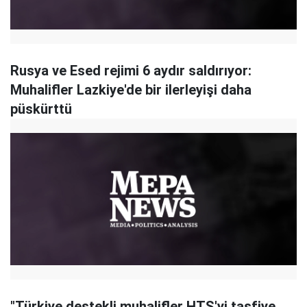
Rusya ve Esed rejimi 6 aydır saldırıyor:
Muhalifler Lazkiye'de bir ilerleyişi daha
püskürttü
"Türkiye destekli muhalifler HTŞ'yi tasfiye