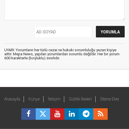
UYARI: Yorumların her türlü cezai ve hukuki sorumluluğu yazan kişiye
aittir. Mepa News, yapılan yorumlardan sorumlu değildir. Her bir yorum
600 karakterle (boşluklu) sınırlıdır.
Anasayfa
Künye
İletişim
Gizlilik İlkeleri
Sitene Ekle