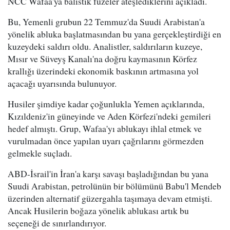
NCC Wafaa'ya balistik füzeler ateşlediklerini açıkladı.
Bu, Yemenli grubun 22 Temmuz'da Suudi Arabistan'a
yönelik abluka başlatmasından bu yana gerçekleştirdiği en
kuzeydeki saldırı oldu. Analistler, saldırıların kuzeye,
Mısır ve Süveyş Kanalı'na doğru kaymasının Körfez
krallığı üzerindeki ekonomik baskının artmasına yol
açacağı uyarısında bulunuyor.
Husiler şimdiye kadar çoğunlukla Yemen açıklarında,
Kızıldeniz'in güneyinde ve Aden Körfezi'ndeki gemileri
hedef almıştı. Grup, Wafaa'yı ablukayı ihlal etmek ve
vurulmadan önce yapılan uyarı çağrılarını görmezden
gelmekle suçladı.
ABD-İsrail'in İran'a karşı savaşı başladığından bu yana
Suudi Arabistan, petrolünün bir bölümünü Babu'l Mendeb
üzerinden alternatif güzergahla taşımaya devam etmişti.
Ancak Husilerin boğaza yönelik ablukası artık bu
seçeneği de sınırlandırıyor.