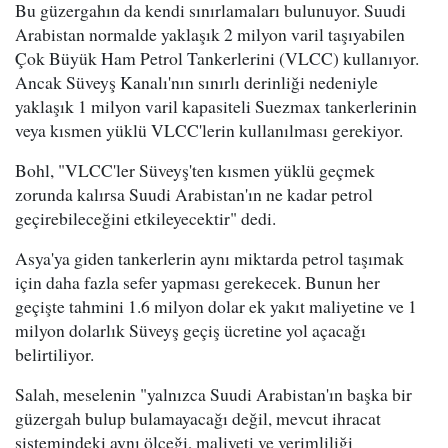
Bu güzergahın da kendi sınırlamaları bulunuyor. Suudi
Arabistan normalde yaklaşık 2 milyon varil taşıyabilen
Çok Büyük Ham Petrol Tankerlerini (VLCC) kullanıyor.
Ancak Süveyş Kanalı'nın sınırlı derinliği nedeniyle
yaklaşık 1 milyon varil kapasiteli Suezmax tankerlerinin
veya kısmen yüklü VLCC'lerin kullanılması gerekiyor.
Bohl, "VLCC'ler Süveyş'ten kısmen yüklü geçmek
zorunda kalırsa Suudi Arabistan'ın ne kadar petrol
geçirebileceğini etkileyecektir" dedi.
Asya'ya giden tankerlerin aynı miktarda petrol taşımak
için daha fazla sefer yapması gerekecek. Bunun her
geçişte tahmini 1.6 milyon dolar ek yakıt maliyetine ve 1
milyon dolarlık Süveyş geçiş ücretine yol açacağı
belirtiliyor.
Salah, meselenin "yalnızca Suudi Arabistan'ın başka bir
güzergah bulup bulamayacağı değil, mevcut ihracat
sistemindeki aynı ölçeği, maliyeti ve verimliliği