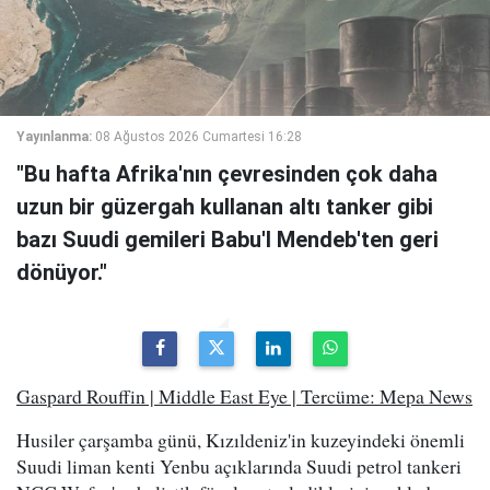
Yayınlanma:
08 Ağustos 2026 Cumartesi 16:28
"Bu hafta Afrika'nın çevresinden çok daha
uzun bir güzergah kullanan altı tanker gibi
bazı Suudi gemileri Babu'l Mendeb'ten geri
dönüyor."
Gaspard Rouffin | Middle East Eye | Tercüme: Mepa News
Husiler çarşamba günü, Kızıldeniz'in kuzeyindeki önemli
Suudi liman kenti Yenbu açıklarında Suudi petrol tankeri