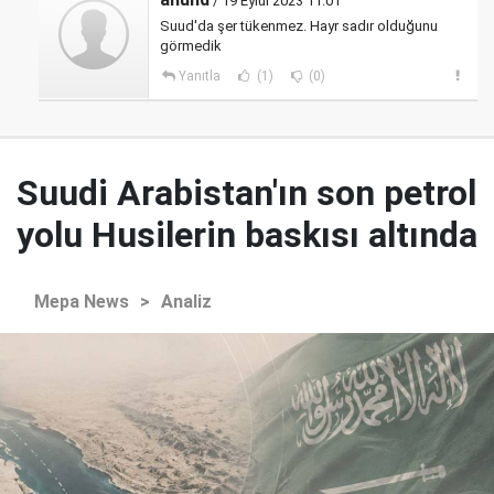
/ 19 Eylül 2023 11:01
Suud'da şer tükenmez. Hayr sadır olduğunu
görmedik
Yanıtla
(1)
(0)
Suudi Arabistan'ın son petrol
yolu Husilerin baskısı altında
Mepa News
>
Analiz