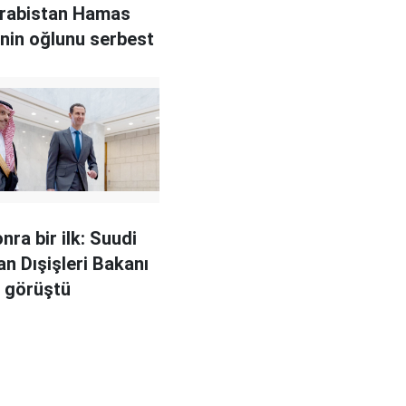
Arabistan Hamas
sinin oğlunu serbest
onra bir ilk: Suudi
an Dışişleri Bakanı
e görüştü