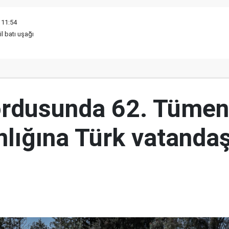
 11:54
il batı uşağı
ordusunda 62. Tümen
lığına Türk vatandaş