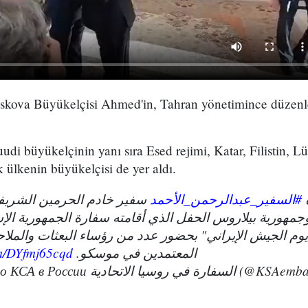
skova Büyükelçisi Ahmed'in, Tahran yönetimince düzenlen
di büyükelçinin yanı sıra Esed rejimi, Katar, Filistin, 
 ülkenin büyükelçisi de yer aldı.
#السفير_عبدالرحمن_الأحمد
سفير خادم الحرمين الشريف
وجمهورية بيلاروس الحفل الذي أقامته سفارة الجمهورية الإسل
يوم الجيش الإيراني" بحضور عدد من رؤساء البعثات والملا
om/DYfmj65cqd
المعتمدين في موسكو.
— Посольство КСА в России سيا الاتحادية