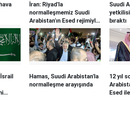
 hava
İran: Riyad'la
Suudi 
normalleşmemiz Suudi
yetkili
Arabistan'ın Esed rejimiyle
bıraktı
ilişki kurmasını sağladı
İsrail
Hamas, Suudi Arabistan'la
12 yıl s
normalleşme arayışında
Arabist
mi
Esed il