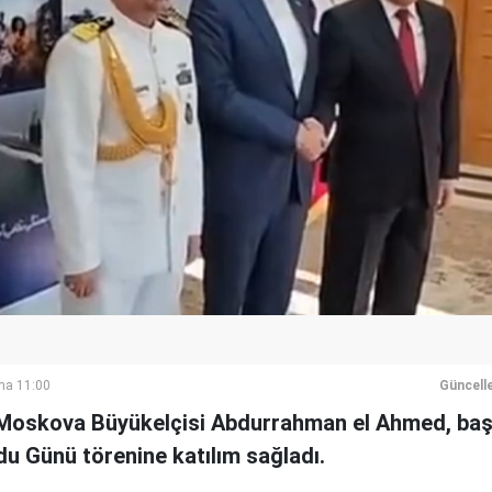
ma 11:00
Güncell
n Moskova Büyükelçisi Abdurrahman el Ahmed, ba
u Günü törenine katılım sağladı.