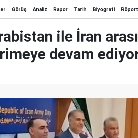
ler
Görüş
Analiz
Rapor
Tarih
Biyografi
Röport
abistan ile İran aras
erimeye devam ediyo