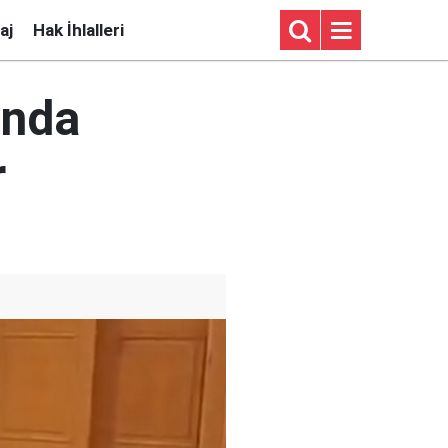
aj
Hak İhlalleri
ında
r