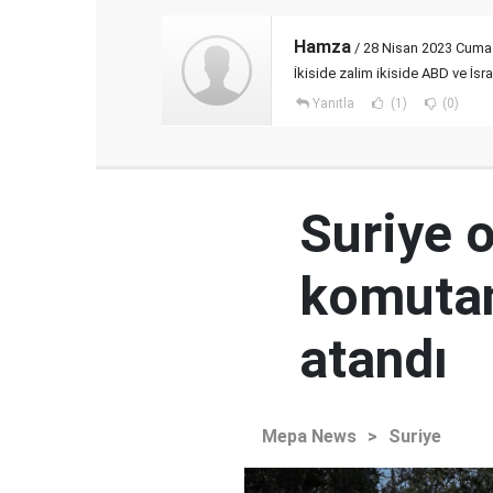
Hamza
/ 28 Nisan 2023 Cuma
İkiside zalim ikiside ABD ve İsra
Yanıtla
(1)
(0)
Suriye 
komutan
atandı
Mepa News
>
Suriye