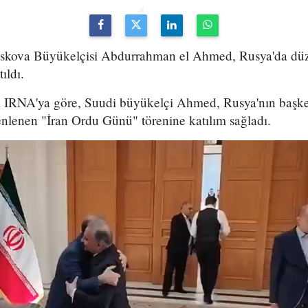
oskova Büyükelçisi Abdurrahman el Ahmed, Rusya'da dü
ıldı.
sı IRNA'ya göre, Suudi büyükelçi Ahmed, Rusya'nın başke
nlenen "İran Ordu Günü" törenine katılım sağladı.