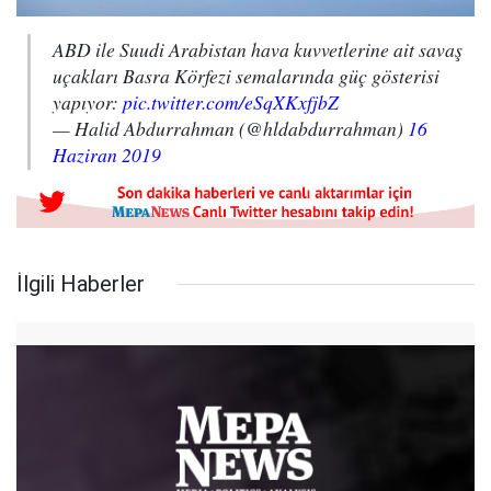
ABD ile Suudi Arabistan hava kuvvetlerine ait savaş
uçakları Basra Körfezi semalarında güç gösterisi
yapıyor:
pic.twitter.com/eSqXKxfjbZ
— Halid Abdurrahman (@hldabdurrahman)
16
Haziran 2019
İlgili Haberler