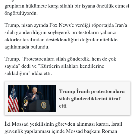
grupların hükümete karşı silahlı bir isyana öncülük etmesi
öngörülüyordu.
Trump, nisan ayında Fox News'e verdiği röportajda İran'a
silah gönderildiğini söyleyerek protestoların yabancı
aktörler tarafından desteklendiğini doğrular nitelikte
açıklamada bulundu.
Trump, "Protestoculara silah gönderdik, hem de çok
sayıda" dedi ve "Kürtlerin silahları kendilerine
sakladığını" iddia etti.
Trump İranlı protestoculara
silah gönderdiklerini itiraf
etti
İki Mossad yetkilisinin görevden alınması kararı, İsrail
güvenlik yapılanması içinde Mossad başkanı Roman