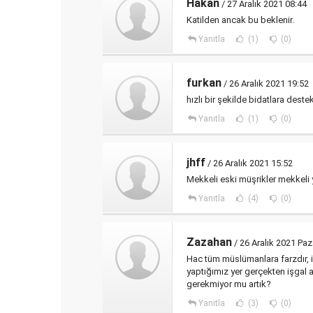
Hakan
/ 27 Aralık 2021 08:44
Katilden ancak bu beklenir.
Yanıtla
(1)
(0)
furkan
/ 26 Aralık 2021 19:52
hızlı bir şekilde bidatlara deste
Yanıtla
(1)
(0)
jhff
/ 26 Aralık 2021 15:52
Mekkeli eski müşrikler mekkeli 
Yanıtla
(4)
(0)
Zazahan
/ 26 Aralık 2021 Paz
Hac tüm müslümanlara farzdır, i
yaptığımız yer gerçekten işgal 
gerekmiyor mu artık?
Yanıtla
(3)
(0)