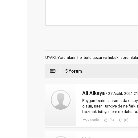
UYARI: Yorumların her türlü cezai ve hukuki sorumlulu
5 Yorum
Ali Alkaya
/ 27 Aralık 2021 21
Peygamberimiz aramızda olsaydı
olsun, ister Türrkiye de ne fark
bozmak isteyenlere de daha fazl
Yanıtla
(5)
(0)