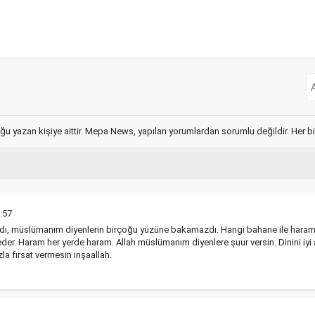
ğu yazan kişiye aittir. Mepa News, yapılan yorumlardan sorumlu değildir. Her bir 
:57
, müslümanım diyenlerin birçoğu yüzüne bakamazdı. Hangi bahane ile haramlar
 eder. Haram her yerde haram. Allah müslümanım diyenlere şuur versin. Dinini iyi
a fırsat vermesin inşaallah.