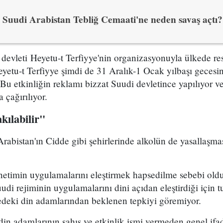
Suudi Arabistan Tebliğ Cemaati'ne neden savaş açtı?
devleti Heyetu-t Terfiyye'nin organizasyonuyla ülkede re
eyetu-t Terfiyye şimdi de 31 Aralık-1 Ocak yılbaşı geces
 Bu etkinliğin reklamı bizzat Suudi devletince yapılıyor v
 çağırılıyor.
kılabilir"
abistan'ın Cidde gibi şehirlerinde alkolün de yasallaşmas
netimin uygulamalarını eleştirmek hapsedilme sebebi old
uudi rejiminin uygulamalarını dini açıdan eleştirdiği için
kedeki din adamlarından beklenen tepkiyi göremiyor.
in adamlarının şahıs ve etkinlik ismi vermeden genel ifad