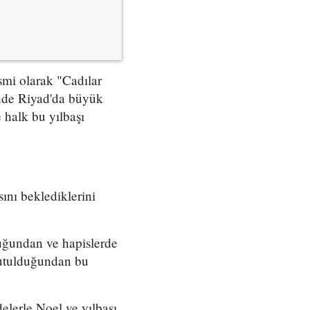
smi olarak "Cadılar
inde Riyad'da büyük
e halk bu yılbaşı
ını beklediklerini
uğundan ve hapislerde
 tutulduğundan bu
elerle Noel ve yılbaşı