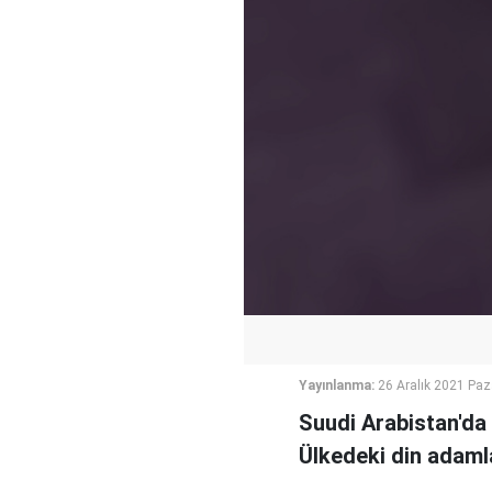
Yayınlanma:
26 Aralık 2021 Paz
Suudi Arabistan'da b
Ülkedeki din adamla