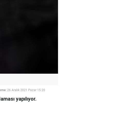
eme:
26 Aralık 2021 Pazar 15:20
laması yapılıyor.