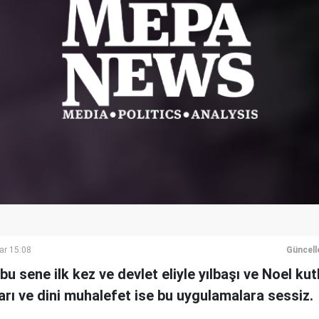
ar 15:08
Güncell
u sene ilk kez ve devlet eliyle yılbaşı ve Noel kut
rı ve dini muhalefet ise bu uygulamalara sessiz.