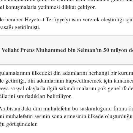
el konuşmalarla yetinmesi dikkat çekiyor.
 beraber Heyetu-t Terfiyye'yi isim vererek eleştirdiği içi
sağı getirilmişti.
Veliaht Prens Muhammed bin Selman'ın 50 milyon dol
ulamalarının ülkedeki din adamlarını herhangi bir kurumu
ale getirdiği, din adamlarının hapsedilmemek için tamam
eya sosyal olaylarla ilgili sakındırmalarını çok genel ifade
erini sınırladıkları belirtiliyor.
abistan'daki dini muhalefetin bu suskunluğunu fırtına ön
ini muhalefetin sesinin sona ermesinin ülkede oluşturduğu
ğu görüşündeler.