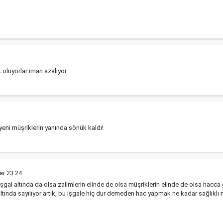
k oluyorlar iman azalıyor
yeni müşriklerin yanında sönük kaldı!
ar 23:24
şgal altında da olsa zalimlerin elinde de olsa müşriklerin elinde de olsa hac
altında sayılıyor artık, bu işgale hiç dur demeden hac yapmak ne kadar sağlıkl