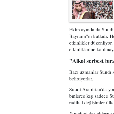
Ekim ayında da Suudi 
Bayramı"nı kutladı. H
etkinlikler düzenliyor.
etkinliklerine katılmaya
"Alkol serbest bıra
Bazı uzmanlar Suudi Ar
belirtiyorlar.
Suudi Arabistan'da yö
binlerce kişi sadece S
radikal değişimler ül
Yönetimi destekleyen d