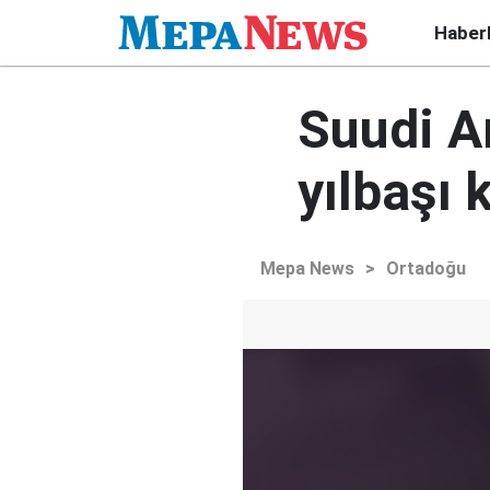
Haber
Suudi Ar
yılbaşı 
Mepa News
>
Ortadoğu