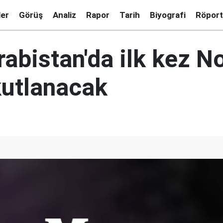
ler
Görüş
Analiz
Rapor
Tarih
Biyografi
Röport
abistan'da ilk kez N
kutlanacak