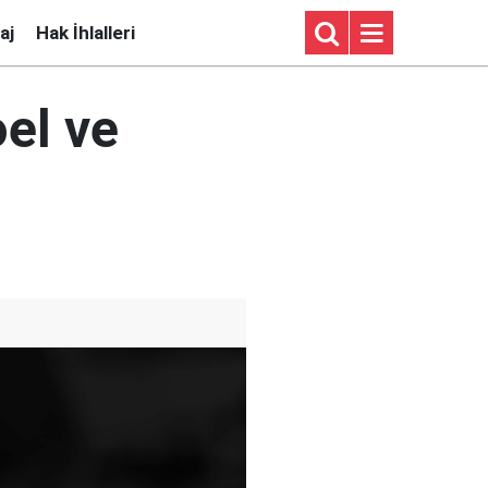
aj
Hak İhlalleri
oel ve