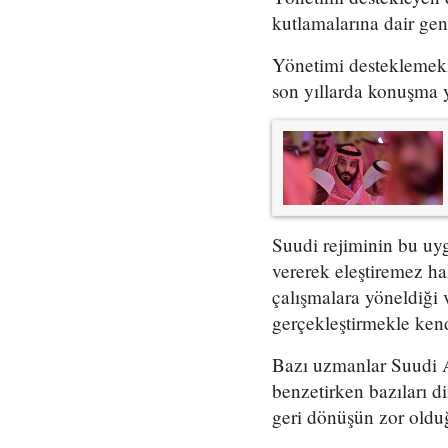
kutlamalarına dair gen
Yönetimi desteklemekle
son yıllarda konuşma ya
Suudi rejiminin bu uyg
vererek eleştiremez h
çalışmalara yöneldiği v
gerçekleştirmekle kendil
Bazı uzmanlar Suudi Ar
benzetirken bazıları d
geri dönüşün zor oldu