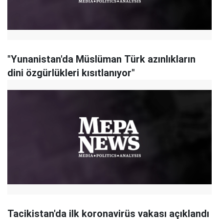
"Yunanistan'da Müslüman Türk azınlıkların
dini özgürlükleri kısıtlanıyor"
Tacikistan'da ilk koronavirüs vakası açıklandı