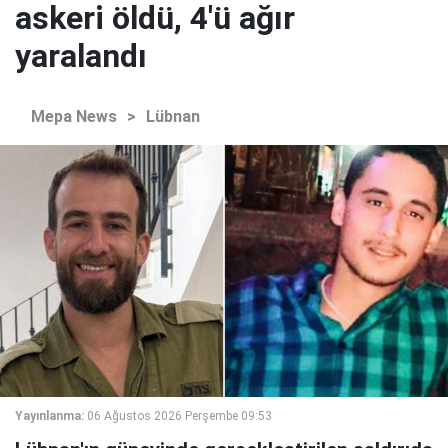
askeri öldü, 4'ü ağır
yaralandı
Mepa News
>
Lübnan
Yayınlanma:
06 Ağustos 2026 Perşembe 09:53