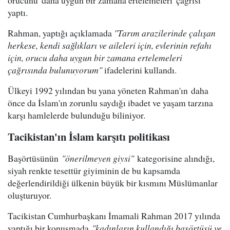
orucunu 'daha uygun bir zamana ertelemeleri' çağrısı
yaptı.
Rahman, yaptığı açıklamada
"Tarım arazilerinde çalışan
herkese, kendi sağlıkları ve aileleri için, evlerinin refahı
için, orucu daha uygun bir zamana ertelemeleri
çağrısında bulunuyorum"
ifadelerini kullandı.
Ülkeyi 1992 yılından bu yana yöneten Rahman'ın daha
önce da İslam'ın zorunlu saydığı ibadet ve yaşam tarzına
karşı hamlelerde bulunduğu biliniyor.
Tacikistan'ın İslam karşıtı politikası
Başörtüsünün
"önerilmeyen giysi"
kategorisine alındığı,
siyah renkte tesettür giyiminin de bu kapsamda
değerlendirildiği ülkenin büyük bir kısmını Müslümanlar
oluşturuyor.
Tacikistan Cumhurbaşkanı İmamali Rahman 2017 yılında
yaptığı bir konuşmada
"kadınların kullandığı başörtüsü ve