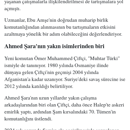
yaşanan çatışmalarla ilişkilendirilmesi de tartışmalara yol
açmıştı.
Uzmanlar, Ebu Amşe'nin doğrudan muharip birlik
komutanlığından alınmasının bu tartışmaların etkisini
azaltmaya yönelik bir adım olabileceğini değerlendiriyor.
Ahmed Şara'nın yakın isimlerinden biri
Yeni komutan Ömer Muhammed Çiftçi, "Muhtar Türki"
ismiyle de tanınıyor. 1980 yılında Osmaniye ilinde
dünyaya gelen Çiftçi'nin geçmişi 2004 yılında
Afganistan'a kadar uzanıyor. Suriye'deki savaş sürecine ise
2012 yılında katıldığı belirtiliyor.
Ahmed Şara'nın uzun yıllardır yakın çalışma
arkadaşlarından biri olan Çiftçi, daha önce Halep'te askeri
emirlik yaptı, ardından Şam kırsalındaki 70. Tümen'in
komutanlığını üstlendi.
2024 yılı sonunda Şam'ın ele geçirilmesiyle sonuçlanan