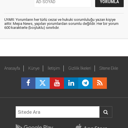
UYARI: Yorumların her türlü cezai ve hukuki sorumluluğu yazan kişiye
aittir. Mepa News, yapılan yorumlardan sorumlu değildir. Her bir yorum
600 karakterle (boşluklu) sınırlıdır.
Anasayfa
Künye
İletişim
Gizlilik İlkeleri
Sitene Ekle