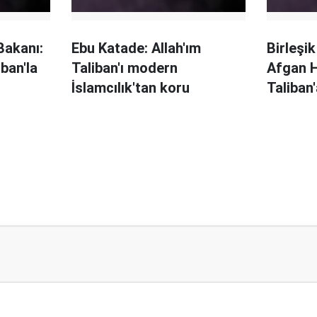
Bakanı:
Ebu Katade: Allah'ım
Birleşik
iban'la
Taliban'ı modern
Afgan H
İslamcılık'tan koru
Taliban'
destek