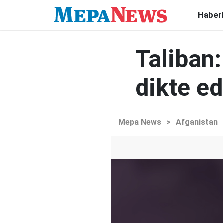
Haber
Taliban:
dikte e
Mepa News
>
Afganistan