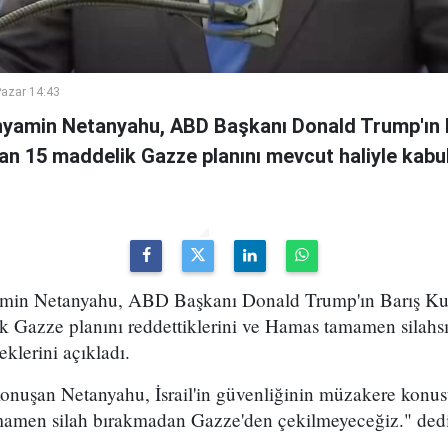
azar 14:43
inyamin Netanyahu, ABD Başkanı Donald Trump'ın 
an 15 maddelik Gazze planını mevcut haliyle kabul
yamin Netanyahu, ABD Başkanı Donald Trump'ın Barış Kur
k Gazze planını reddettiklerini ve Hamas tamamen silah
klerini açıkladı.
konuşan Netanyahu, İsrail'in güvenliğinin müzakere konu
mamen silah bırakmadan Gazze'den çekilmeyeceğiz." dedi