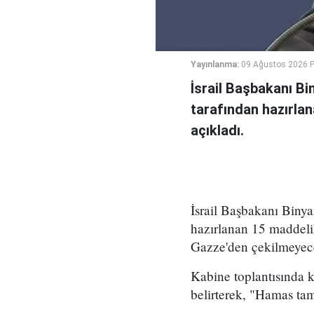
Yayınlanma:
09 Ağustos 2026 P
İsrail Başbakanı B
tarafından hazırlan
açıkladı.
İsrail Başbakanı Bin
hazırlanan 15 maddeli
Gazze'den çekilmeyece
Kabine toplantısında 
belirterek, "Hamas ta