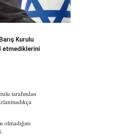
Barış Kurulu
 etmediklerini
ulu tarafından
sızlanmadıkça
su olmadığını
.