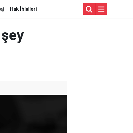
aj
Hak İhlalleri
 şey