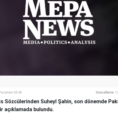
azartesi 08:40
Güncelleme:
1
fis Sözcülerinden Suheyl Şahin, son dönemde Pakist
bir açıklamada bulundu.