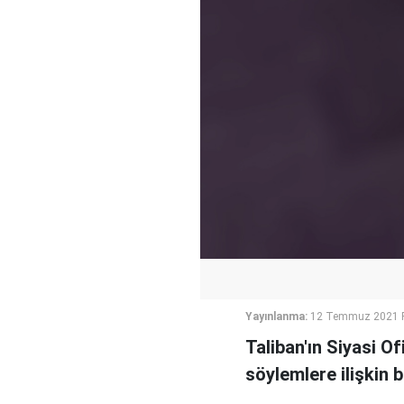
Yayınlanma:
12 Temmuz 2021 P
Taliban'ın Siyasi O
söylemlere ilişkin 