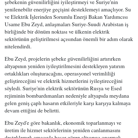
şebekenin güvenilirliğini iyileştirmeyi ve Suriye'nin
yenilenebilir enerjiye geçişini desteklemeyi amaçlıyor. Su
ve Elektrik İşlerinden Sorumlu Enerji Bakan Yardımcısı
Usame Ebu Zeyd, anlaşmaları Suriye-Suudi Arabistan iş
birliğinde bir dönüm noktası ve ülkenin elektrik
sektörünün geliştirilmesi açısından önemli bir adım olarak
nitelendirdi.
Ebu Zeyd, projelerin şebeke güvenilirliğini artırırken
altyapının yeniden iyileştirilmesini destekleyen yatırım
ortaklıkları oluşturacağını, operasyonel verimliliği
geliştireceğini ve elektrik hizmetlerini iyileştireceğini
söyledi. Suriye'nin elektrik sektörünün Rusya ve Esed
rejiminin bombardımanları nedeniyle altyapıda meydana
gelen geniş çaplı hasarın etkileriyle karşı karşıya kalmaya
devam ettiğini de belirtti.
Ebu Zeyd'e göre bakanlık, ekonomik toparlanmayı ve
üretim ile hizmet sektörlerinin yeniden canlanmasını
desteklemek amacıyla hasar gören altyapıyı onarmak,