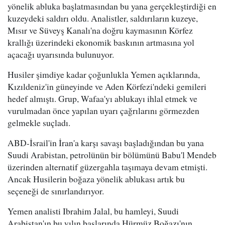
yönelik abluka başlatmasından bu yana gerçekleştirdiği en
kuzeydeki saldırı oldu. Analistler, saldırıların kuzeye,
Mısır ve Süveyş Kanalı'na doğru kaymasının Körfez
krallığı üzerindeki ekonomik baskının artmasına yol
açacağı uyarısında bulunuyor.
Husiler şimdiye kadar çoğunlukla Yemen açıklarında,
Kızıldeniz'in güneyinde ve Aden Körfezi'ndeki gemileri
hedef almıştı. Grup, Wafaa'yı ablukayı ihlal etmek ve
vurulmadan önce yapılan uyarı çağrılarını görmezden
gelmekle suçladı.
ABD-İsrail'in İran'a karşı savaşı başladığından bu yana
Suudi Arabistan, petrolünün bir bölümünü Babu'l Mendeb
üzerinden alternatif güzergahla taşımaya devam etmişti.
Ancak Husilerin boğaza yönelik ablukası artık bu
seçeneği de sınırlandırıyor.
Yemen analisti Ibrahim Jalal, bu hamleyi, Suudi
Arabistan'ın bu yılın başlarında Hürmüz Boğazı'nın