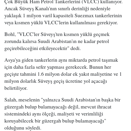
Çok Büyük Ham Petrol Tankerlerini (VLCC) kullanıyor.
Ancak Süveyş Kanalı'nın sınırlı derinliği nedeniyle
yaklaşık 1 milyon varil kapasiteli Suezmax tankerlerinin
veya kısmen yüklü VLCC'lerin kullanılması gerekiyor.
Bohl, "VLCC'ler Süveyş'ten kısmen yüklü geçmek
zorunda kalırsa Suudi Arabistan'ın ne kadar petrol
geçirebileceğini etkileyecektir" dedi.
Asya'ya giden tankerlerin aynı miktarda petrol taşımak
için daha fazla sefer yapması gerekecek. Bunun her
geçişte tahmini 1.6 milyon dolar ek yakıt maliyetine ve 1
milyon dolarlık Süveyş geçiş ücretine yol açacağı
belirtiliyor.
Salah, meselenin "yalnızca Suudi Arabistan'ın başka bir
güzergah bulup bulamayacağı değil, mevcut ihracat
sistemindeki aynı ölçeği, maliyeti ve verimliliği
koruyabilecek bir güzergah bulup bulamayacağı"
olduğunu söyledi.