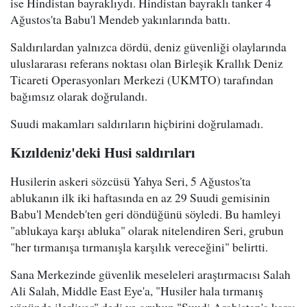
ise Hindistan bayraklıydı. Hindistan bayraklı tanker 4
Ağustos'ta Babu'l Mendeb yakınlarında battı.
Saldırılardan yalnızca dördü, deniz güvenliği olaylarında
uluslararası referans noktası olan Birleşik Krallık Deniz
Ticareti Operasyonları Merkezi (UKMTO) tarafından
bağımsız olarak doğrulandı.
Suudi makamları saldırıların hiçbirini doğrulamadı.
Kızıldeniz'deki Husi saldırıları
Husilerin askeri sözcüsü Yahya Seri, 5 Ağustos'ta
ablukanın ilk iki haftasında en az 29 Suudi gemisinin
Babu'l Mendeb'ten geri döndüğünü söyledi. Bu hamleyi
"ablukaya karşı abluka" olarak nitelendiren Seri, grubun
"her tırmanışa tırmanışla karşılık vereceğini" belirtti.
Sana Merkezinde güvenlik meseleleri araştırmacısı Salah
Ali Salah, Middle East Eye'a, "Husiler hala tırmanış
yönünde ilerliyor" dedi ve grubun "Suudi Arabistan'a karşı