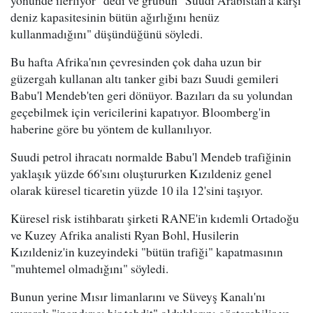
deniz kapasitesinin bütün ağırlığını henüz
kullanmadığını" düşündüğünü söyledi.
Bu hafta Afrika'nın çevresinden çok daha uzun bir
güzergah kullanan altı tanker gibi bazı Suudi gemileri
Babu'l Mendeb'ten geri dönüyor. Bazıları da su yolundan
geçebilmek için vericilerini kapatıyor. Bloomberg'in
haberine göre bu yöntem de kullanılıyor.
Suudi petrol ihracatı normalde Babu'l Mendeb trafiğinin
yaklaşık yüzde 66'sını oluştururken Kızıldeniz genel
olarak küresel ticaretin yüzde 10 ila 12'sini taşıyor.
Küresel risk istihbaratı şirketi RANE'in kıdemli Ortadoğu
ve Kuzey Afrika analisti Ryan Bohl, Husilerin
Kızıldeniz'in kuzeyindeki "bütün trafiği" kapatmasının
"muhtemel olmadığını" söyledi.
Bunun yerine Mısır limanlarını ve Süveyş Kanalı'nı
vurarak "inandırıcı bir tehdit" olduklarını gösterebilir ve