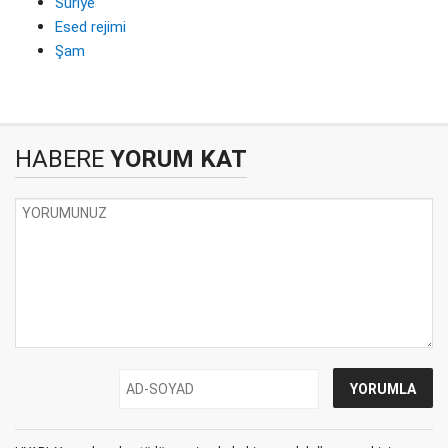
Suriye
Esed rejimi
Şam
HABERE
YORUM KAT