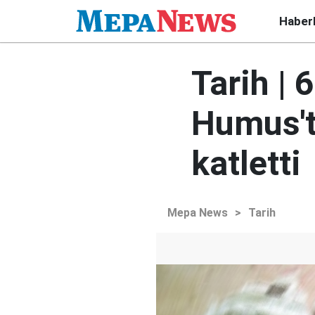
Haber
Tarih | 
Humus't
katletti
Mepa News
>
Tarih