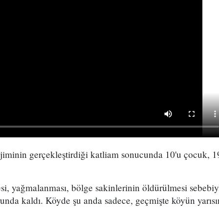
iminin gerçekleştirdiği katliam sonucunda 10'u çocuk, 
esi, yağmalanması, bölge sakinlerinin öldürülmesi sebebi
runda kaldı. Köyde şu anda sadece, geçmişte köyün yarısın