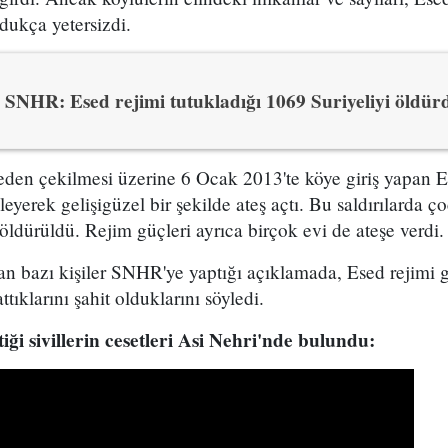
ldukça yetersizdi.
SNHR: Esed rejimi tutukladığı 1069 Suriyeliyi öldür
geden çekilmesi üzerine 6 Ocak 2013'te köye giriş yapan Es
eyerek gelişigüzel bir şekilde ateş açtı. Bu saldırılarda ç
 öldürüldü. Rejim güçleri ayrıca birçok evi de ateşe verdi.
n bazı kişiler SNHR'ye yaptığı açıklamada, Esed rejimi güç
ttıklarını şahit olduklarını söyledi.
iği sivillerin cesetleri Asi Nehri'nde bulundu: