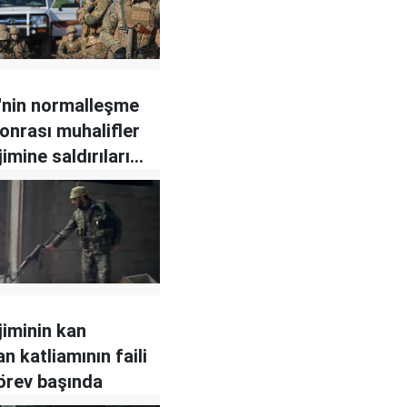
'nin normalleşme
sonrası muhalifler
imine saldırıları
jiminin kan
n katliamının faili
örev başında