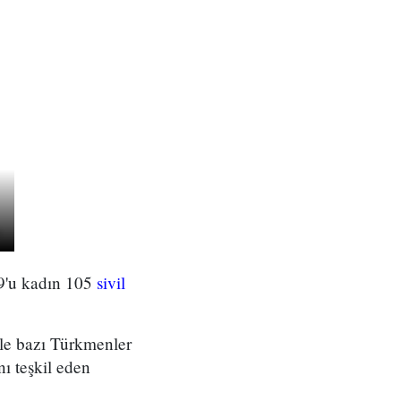
19'u kadın 105
sivil
yle bazı Türkmenler
ı teşkil eden