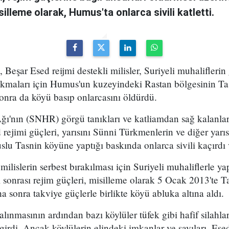
silleme olarak, Humus'ta onlarca sivili katletti.
Beşar Esed reijmi destekli milisler, Suriyeli muhaliflerin 
ırakmaları için Humus'un kuzeyindeki Rastan bölgesinin T
 sonra da köyü basıp onlarcasını öldürdü.
ğı'nın (SNHR) görgü tanıkları ve katliamdan sağ kalanlar 
 rejimi güçleri, yarısını Sünni Türkmenlerin ve diğer yarıs
slu Tasnin köyüne yaptığı baskında onlarca sivili kaçırdı
milislerin serbest bırakılması için Suriyeli muhaliflerle y
sonrası rejim güçleri, misilleme olarak 5 Ocak 2013'te 
aha sonra takviye güçlerle birlikte köyü abluka altına aldı.
lınmasının ardından bazı köylüler tüfek gibi hafif silahla
girdi. Ancak köylülerin elindeki imkanlar ve sayıları, Esed