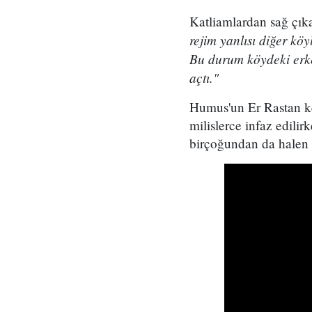
Katliamlardan sağ çık
rejim yanlısı diğer köy
Bu durum köydeki erke
açtı."
Humus'un Er Rastan ke
milislerce infaz edilir
birçoğundan da halen 