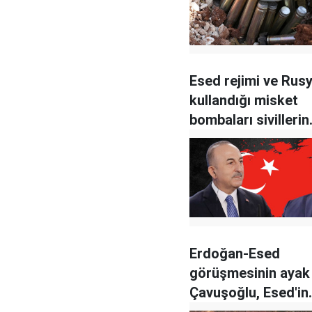
Esed rejimi ve Rusy
kullandığı misket
bombaları sivillerin
hayatını tehlikeye a
Erdoğan-Esed
görüşmesinin ayak 
Çavuşoğlu, Esed'in
Dışişleri Bakanı ile