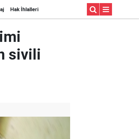
aj
Hak İhlalleri
jimi
sivili