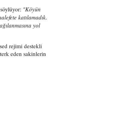
"Köyün
 söylüyor:
uhalefete katılamadık.
şağılanmasına yol
ed rejimi destekli
 terk eden sakinlerin