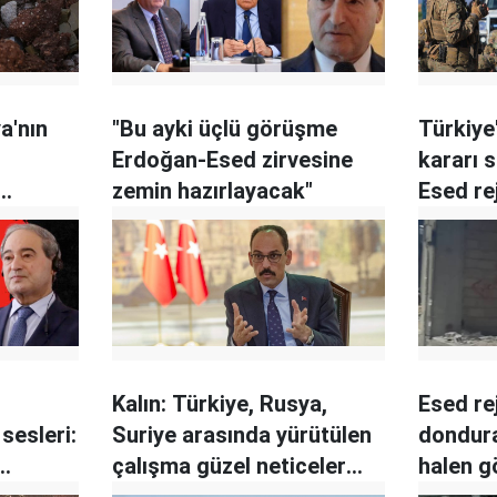
a'nın
"Bu ayki üçlü görüşme
Türkiye
Erdoğan-Esed zirvesine
kararı 
zemin hazırlayacak"
Esed rej
tıyor
artırdı
Kalın: Türkiye, Rusya,
Esed re
sesleri:
Suriye arasında yürütülen
dondura
çalışma güzel neticeler
halen g
verecektir