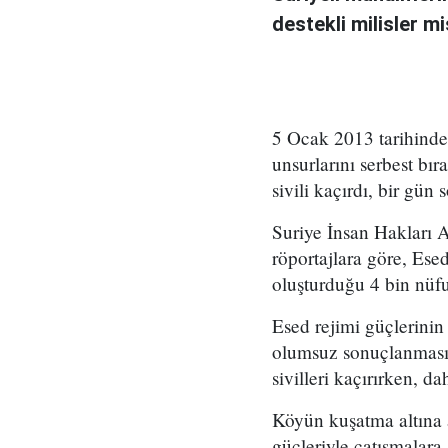
destekli milisler mi
5 Ocak 2013 tarihinde, 
unsurlarını serbest b
sivili kaçırdı, bir gün
Suriye İnsan Hakları A
röportajlara göre, Esed
oluşturduğu 4 bin nüfu
Esed rejimi güçlerinin 
olumsuz sonuçlanması 
sivilleri kaçırırken, d
Köyün kuşatma altına a
güçleriyle çatışmalara 