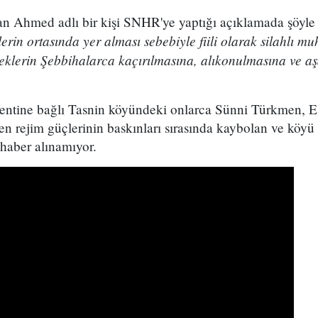
an Ahmed adlı bir kişi SNHR'ye yaptığı açıklamada şöyle
lerin ortasında yer alması sebebiyle fiili olarak silahlı m
klerin Şebbihalarca kaçırılmasına, alıkonulmasına ve a
ntine bağlı Tasnin köyündeki onlarca Sünni Türkmen, Es
ken rejim güçlerinin baskınları sırasında kaybolan ve köyü
haber alınamıyor.