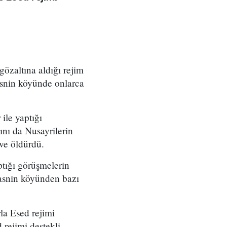
gözaltına aldığı rejim
asnin köyünde onlarca
ile yaptığı
ını da Nusayrilerin
 ve öldürdü.
aptığı görüşmelerin
Tasnin köyünden bazı
rla Esed rejimi
 rejimi destekli