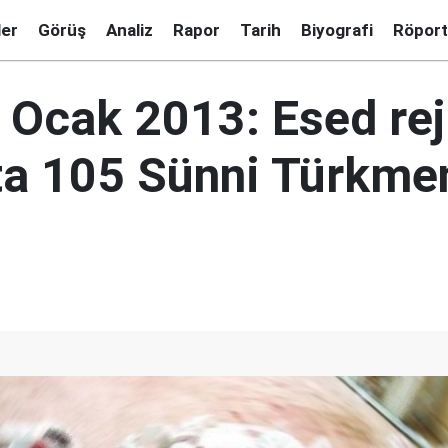
ler
Görüş
Analiz
Rapor
Tarih
Biyografi
Röport
6 Ocak 2013: Esed re
a 105 Sünni Türkmen 