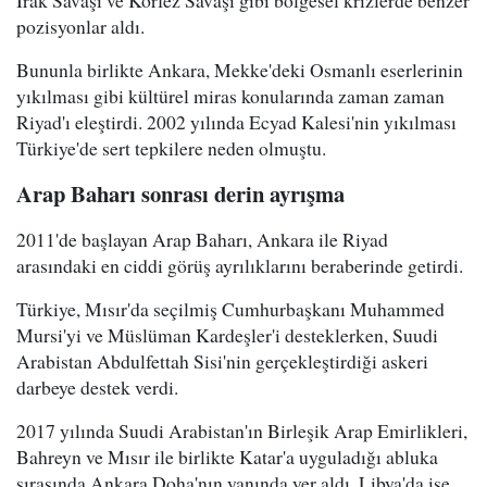
Irak Savaşı ve Körfez Savaşı gibi bölgesel krizlerde benzer
pozisyonlar aldı.
Bununla birlikte Ankara, Mekke'deki Osmanlı eserlerinin
yıkılması gibi kültürel miras konularında zaman zaman
Riyad'ı eleştirdi. 2002 yılında Ecyad Kalesi'nin yıkılması
Türkiye'de sert tepkilere neden olmuştu.
Arap Baharı sonrası derin ayrışma
2011'de başlayan Arap Baharı, Ankara ile Riyad
arasındaki en ciddi görüş ayrılıklarını beraberinde getirdi.
Türkiye, Mısır'da seçilmiş Cumhurbaşkanı Muhammed
Mursi'yi ve Müslüman Kardeşler'i desteklerken, Suudi
Arabistan Abdulfettah Sisi'nin gerçekleştirdiği askeri
darbeye destek verdi.
2017 yılında Suudi Arabistan'ın Birleşik Arap Emirlikleri,
Bahreyn ve Mısır ile birlikte Katar'a uyguladığı abluka
sırasında Ankara Doha'nın yanında yer aldı. Libya'da ise