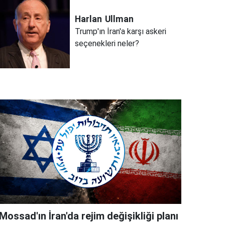
Harlan
Ullman
Trump'ın İran'a karşı askeri
seçenekleri neler?
Mossad'ın İran'da rejim değişikliği planı