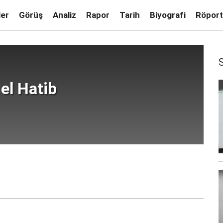
ler
Görüş
Analiz
Rapor
Tarih
Biyografi
Röport
el Hatib