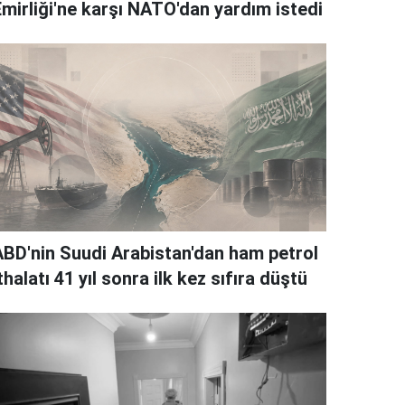
Emirliği'ne karşı NATO'dan yardım istedi
ABD'nin Suudi Arabistan'dan ham petrol
thalatı 41 yıl sonra ilk kez sıfıra düştü