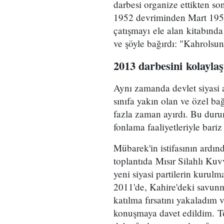
darbesi organize ettikten 
1952 devriminden Mart 1954 
çatışmayı ele alan kitabında 
ve şöyle bağırdı: "Kahrolsu
2013 darbesini kolayla
Aynı zamanda devlet siyasi 
sınıfa yakın olan ve özel b
fazla zaman ayırdı. Bu durum
fonlama faaliyetleriyle bariz
Mübarek'in istifasının ardın
toplantıda Mısır Silahlı Ku
yeni siyasi partilerin kurulm
2011'de, Kahire'deki savunm
katılma fırsatını yakaladım
konuşmaya davet edildim. T