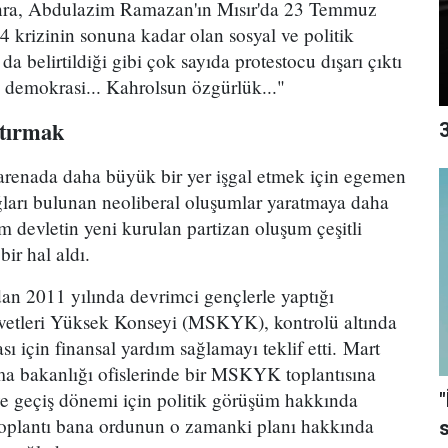
sonra, Abdulazim Ramazan'ın Mısır'da 23 Temmuz
krizinin sonuna kadar olan sosyal ve politik
da belirtildiği gibi çok sayıda protestocu dışarı çıktı
n demokrasi... Kahrolsun özgürlük..."
ştırmak
3
arenada daha büyük bir yer işgal etmek için egemen
ağları bulunan neoliberal oluşumlar yaratmaya daha
 devletin yeni kurulan partizan oluşum çeşitli
 bir hal aldı.
dan 2011 yılında devrimci gençlerle yaptığı
vvetleri Yüksek Konseyi (MSKYK), kontrolü altında
ası için finansal yardım sağlamayı teklif etti. Mart
a bakanlığı ofislerinde bir MSKYK toplantısına
 ve geçiş dönemi için politik görüşüm hakkında
"
oplantı bana ordunun o zamanki planı hakkında
s