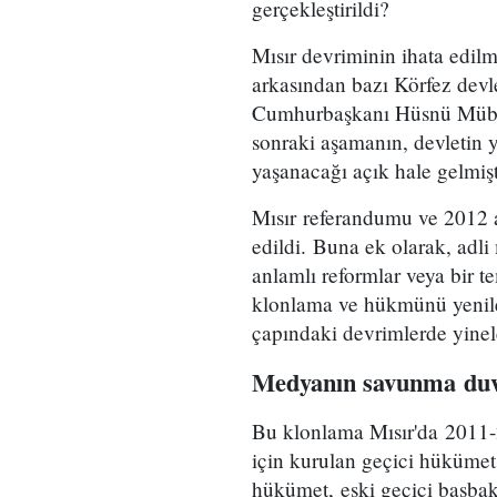
gerçekleştirildi?
Mısır devriminin ihata edilm
arkasından bazı Körfez devle
Cumhurbaşkanı Hüsnü Mübare
sonraki aşamanın, devletin y
yaşanacağı açık hale gelmişt
Mısır referandumu ve 2012 a
edildi. Buna ek olarak, adl
anlamlı reformlar veya bir 
klonlama ve hükmünü yenile
çapındaki devrimlerde yine
Medyanın savunma duv
Bu klonlama Mısır'da 2011-
için kurulan geçici hükümet 
hükümet, eski geçici başba