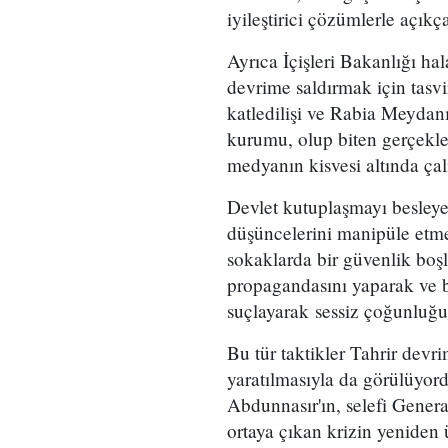
iyileştirici çözümlerle açıkç
Ayrıca İçişleri Bakanlığı ha
devrime saldırmak için tasvir
katledilişi ve Rabia Meydanı 
kurumu, olup biten gerçekle
medyanın kisvesi altında çalı
Devlet kutuplaşmayı besleye
düşüncelerini manipüle etme t
sokaklarda bir güvenlik boşl
propagandasını yaparak ve bu
suçlayarak sessiz çoğunluğu 
Bu tür taktikler Tahrir devr
yaratılmasıyla da görülüyor
Abdunnasır'ın, selefi Gene
ortaya çıkan krizin yeniden 