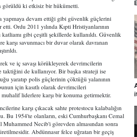
a görüldü ki etkisiz bir hükümetti.
la yapmaya devam ettiği gibi güvenlik güçlerini
 etti. Ordu 2011 yılında Kıpti Hristiyanlarının
katliamı gibi çeşitli şekillerde kullanıldı. Güvenlik
re karşı savunmacı bir duvar olarak davranan
ştırıldı.
rek ve iç savaşı körükleyerek devrimcilerin
aktiğini de kullanıyor. Bir başka strateji ise
uğu yaratıp polis güçlerinin çöktüğü yalanının
nun için kasıtlı olarak devrimcileri
i
muhalif liderlere karşı bir konuma getirmektir.
imcilerine karşı çıkacak sahte protestocu kalabalığın
du. Bu 1954'te olanların, eski Cumhurbaşkanı Cemal
ral Muhammed Necib'i görevden almasından sonra
üretilmesidir. Abdünnasır felce uğratan bir geçiş