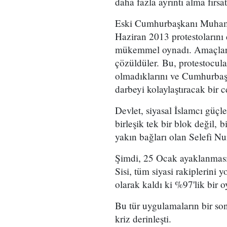
daha fazla ayrıntı alma fırsat
Eski Cumhurbaşkanı Muhamm
Haziran 2013 protestolarını
mükemmel oynadı. Amaçların
çözüldüler. Bu, protestocula
olmadıklarını ve Cumhurbaşk
darbeyi kolaylaştıracak bir 
Devlet, siyasal İslamcı güçle
birleşik tek bir blok değil, b
yakın bağları olan Selefi Nur
Şimdi, 25 Ocak ayaklanması
Sisi, tüm siyasi rakiplerini 
olarak kaldı ki %97'lik bir 
Bu tür uygulamaların bir son
kriz derinleşti.