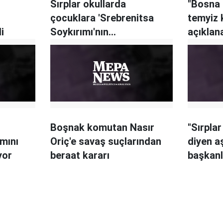
Sırplar okullarda
"Bosna 
çocuklara 'Srebrenitsa
temyiz 
i
Soykırımı'nın
açıklan
yaşanmadığını anlatıyor
Boşnak komutan Nasır
"Sırplar
mını
Oriç'e savaş suçlarından
diyen aş
yor
beraat kararı
başkanl