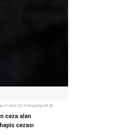
e:
21 Mart 2019 Perşembe 08:45
an ceza alan
 hapis cezası