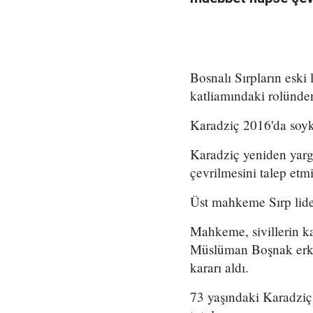
Bosnalı Sırpların eski
katliamındaki rolünden
Karadziç 2016'da soykı
Karadziç yeniden yarg
çevrilmesini talep etmi
Üst mahkeme Sırp lider
Mahkeme, sivillerin k
Müslüman Boşnak erke
kararı aldı.
73 yaşındaki Karadziç