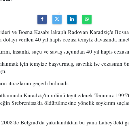
 lideri ve Bosna Kasabı lakaplı Radovan Karadziç'e Bosna'da
 dolayı verilen 40 yıl hapis cezası temyiz davasında müeb
rım, insanlık suçu ve savaş suçundan 40 yıl hapis cezasına
ılanmak için temyize başvurmuş, savcılık ise cezasının 
şti.
in itirazlarını geçerli bulmadı.
atliamında Karadziç'in rolünü teyit ederek Temmuz 1995't
ğin Srebrenitsa'da öldürülmesine yönelik soykırım suçl
 2008'de Belgrad'da yakalandıktan bu yana Lahey'deki g