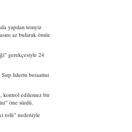
nda yapılan temyiz
zasını az bularak ömür
iği" gerekçesiyle 24
Sırp liderin beraatini
, kontrol edilemez bir
ni" öne sürdü.
i rolü" nedeniyle