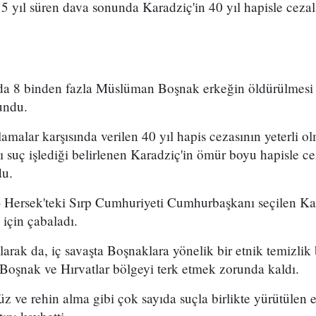
 yıl süren dava sonunda Karadziç'in 40 yıl hapisle cezal
sa'da 8 binden fazla Müslüman Boşnak erkeğin öldürülmesi
undu.
amalar karşısında verilen 40 yıl hapis cezasının yeterli o
şı suç işlediği belirlenen Karadziç'in ömür boyu hapisle c
du.
 Hersek'teki Sırp Cumhuriyeti Cumhurbaşkanı seçilen Kara
için çabaladı.
arak da, iç savaşta Boşnaklara yönelik bir etnik temizlik 
Boşnak ve Hırvatlar bölgeyi terk etmek zorunda kaldı.
üz ve rehin alma gibi çok sayıda suçla birlikte yürütülen 