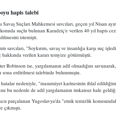
oyu hapis talebi
ı Savaş Suçları Mahkemesi savcıları, geçen yıl Nisan ayı
 konuda suçlu bulunan Karadziç'e verilen 40 yıl hapis ce
lmesini istemişti.
n savcıları, "Soykırım, savaş ve insanlığa karşı suç işled
 hakkında verilen kararı temyize götürmüştü.
ter Robinson ise, yargılamanın adil olmadığını savunarak, 
 sona erdirilmesi talebinde bulunmuştu.
 hatalar nedeniyle, "masumiyet karinesinin ihlal edildiğini
nu bu nedenle de adil yargılamanın imkansız hale geldiği
nucu parçalanan Yugoslavya'da "etnik temizlik konusundak
e çıkmıştı.