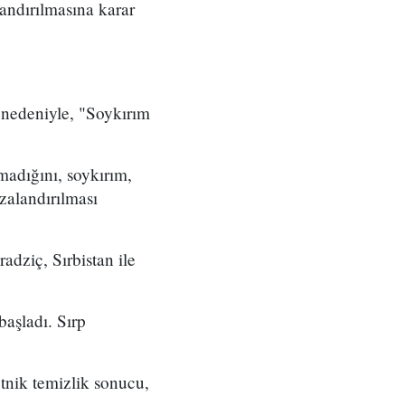
andırılmasına karar
 nedeniyle, "Soykırım
lmadığını, soykırım,
ezalandırılması
dziç, Sırbistan ile
başladı. Sırp
etnik temizlik sonucu,