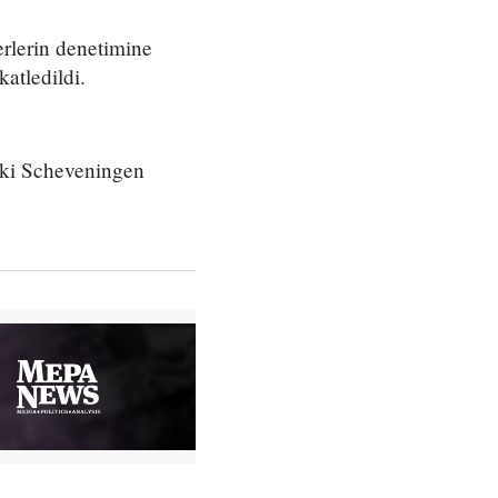
rlerin denetimine
atledildi.
daki Scheveningen