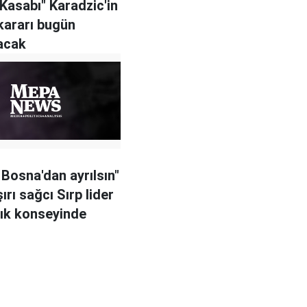
Kasabı" Karadzic'in
kararı bugün
acak
 Bosna'dan ayrılsın"
ırı sağcı Sırp lider
ık konseyinde