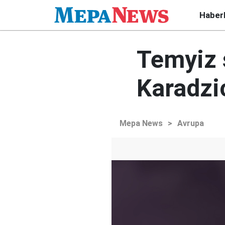
Haber
Temyiz 
Karadzic
Mepa News
>
Avrupa