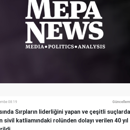
embe 08:19
Güncellem
nda Sırpların liderliğini yapan ve çeşitli suçlard
 sivil katliamındaki rolünden dolayı verilen 40 yıl
ildi.