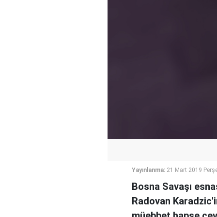
Yayınlanma:
21 Mart 2019 Perş
Bosna Savaşı esnası
Radovan Karadzic'in
müebbet hapse çevr