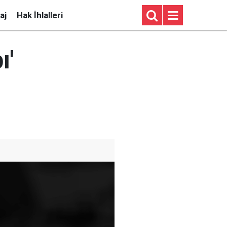
aj
Hak İhlalleri
ı'