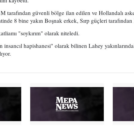
ını kaybetti.
tarafından güvenli bölge ilan edilen ve Hollandalı aske
ntinde 8 bine yakın Boşnak erkek, Sırp güçleri tarafından k
atliamı "soykırım" olarak niteledi.
n insancıl hapishanesi" olarak bilinen Lahey yakınların
ıyor.