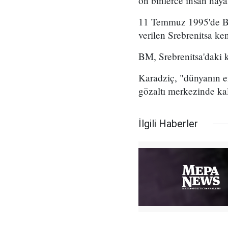
on binlerce insan hayat
11 Temmuz 1995'de BM 
verilen Srebrenitsa ke
BM, Srebrenitsa'daki k
Karadziç, "dünyanın e
gözaltı merkezinde kal
İlgili Haberler