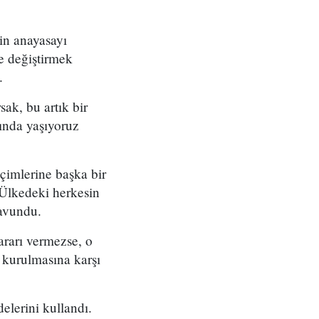
in anayasayı
e değiştirmek
.
ak, bu artık bir
tında yaşıyoruz
çimlerine başka bir
"Ülkedeki herkesin
savundu.
rarı vermezse, o
n kurulmasına karşı
elerini kullandı.