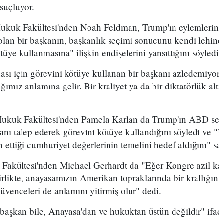
suçluyor.
Hukuk Fakültesi'nden Noah Feldman, Trump'ın eylemlerin
olan bir başkanın, başkanlık seçimi sonucunu kendi lehin
ye kullanmasına" ilişkin endişelerini yansıttığını söyledi
ası için görevini kötüye kullanan bir başkanı azledemiyors
mız anlamına gelir. Bir kraliyet ya da bir diktatörlük al
 Hukuk Fakültesi'nden Pamela Karlan da Trump'ın ABD se
nı talep ederek görevini kötüye kullandığını söyledi ve 
 ettiği cumhuriyet değerlerinin temelini hedef aldığını" 
Fakültesi'nden Michael Gerhardt da "Eğer Kongre azil ka
irlikte, anayasamızın Amerikan topraklarında bir krallığı
güvenceleri de anlamını yitirmiş olur" dedi.
başkan bile, Anayasa'dan ve hukuktan üstün değildir" ifad