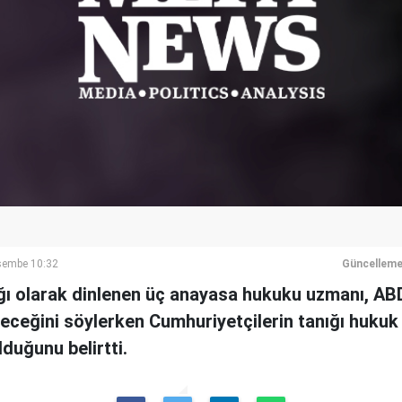
rşembe 10:32
Güncelleme
ğı olarak dinlenen üç anayasa hukuku uzmanı, A
leceğini söylerken Cumhuriyetçilerin tanığı hukuk
lduğunu belirtti.