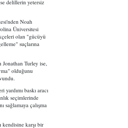
 delillerin yetersiz
ltesi'nden Noah
lina Üniversitesi
kçeleri olan "gücüyü
gelleme" suçlarına
 Jonathan Turley ise,
savma" olduğunu
avundu.
i yardımı baskı aracı
nlık seçimlerinde
nı sağlamaya çalışma
 kendisine karşı bir