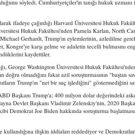
duğunu söyledi. Cumhuriyetçiler'in tanığı hukuk uzmanı ise
olarak ifadeye çağırdığı Harvard Üniversitesi Hukuk Fakü
versitesi Hukuk Fakültesi'nden Pamela Karlan, North Caro
Michael Gerhardt, Trump'ın eylemlerinin, azledilme gere
t, Kongre'ye karşı gelme ve adaletin tecelli bulmasını en
ndüklerini kaydettiler.
ığı, George Washington Üniversitesi Hukuk Fakültesi'nden
nın doğru olmadığını fakat azil soruşturmasının "baştan 
ıtların Trump'ın "net bir suç işlediğini" göstermediğini s
ABD Başkanı Trump'a; 400 milyon dolar değerindeki asker
rayna Devlet Başkanı Vladimir Zelenskiy'nin, 2020 Başka
kibi Demokrat Joe Biden hakkında soruşturma başlatması
 kullandığına ilişkin iddiaları reddediyor ve Demokratları