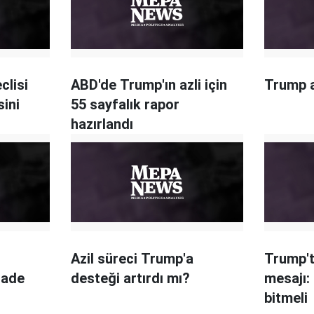
clisi
ABD'de Trump'ın azli için
Trump a
sini
55 sayfalık rapor
hazırlandı
Azil süreci Trump'a
Trump'ta
fade
desteği artırdı mı?
mesajı:
bitmeli