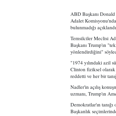
ABD Başkanı Donald Tr
Adalet Komisyonu'nda y
bulunmadığı açıklandı
Temsilciler Meclisi A
Başkanı Trump'ın "tek 
yönlendirdiğini" söyled
"1974 yılındaki azil s
Clinton fiziksel olara
reddetti ve her bir tan
Nadler'in açılış konu
uzmanı, Trump'ın Ameri
Demokratlar'ın tanığı
Başkanlık seçimlerinde