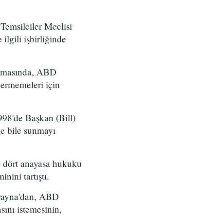
emsilciler Meclisi
lgili işbirliğinde
nuşmasında, ABD
vermemeleri için
998'de Başkan (Bill)
ge bile sunmayı
a dört anayasa hukuku
nini tartıştı.
krayna'dan, ABD
sını istemesinin,