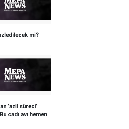
zledilecek mi?
n 'azil süreci'
 Bu cadı avı hemen