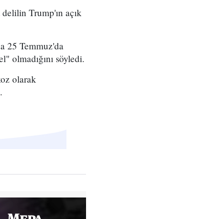
 delilin Trump'ın açık
ında 25 Temmuz'da
l" olmadığını söyledi.
koz olarak
.