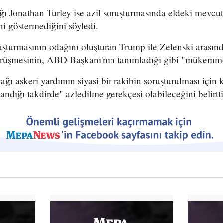
ğı Jonathan Turley ise azil soruşturmasında eldeki mevcut
ini göstermediğini söyledi.
ruşturmasının odağını oluşturan Trump ile Zelenski aras
örüşmesinin, ABD Başkanı'nın tanımladığı gibi "mükemme
ğı askeri yardımın siyasi bir rakibin soruşturulması için 
andığı takdirde" azledilme gerekçesi olabileceğini belirtti