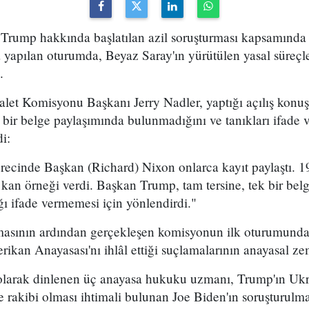
ump hakkında başlatılan azil soruşturması kapsamında T
apılan oturumda, Beyaz Saray'ın yürütülen yasal süreçle i
.
dalet Komisyonu Başkanı Jerry Nadler, yaptığı açılış ko
bir belge paylaşımında bulunmadığını ve tanıkları ifade 
i:
ürecinde Başkan (Richard) Nixon onlarca kayıt paylaştı. 1
k kan örneği verdi. Başkan Trump, tam tersine, tek bir bel
ığı ifade vermemesi için yönlendirdi."
şmasının ardından gerçekleşen komisyonun ilk oturumund
kan Anayasası'nı ihlâl ettiği suçlamalarının anayasal zemi
 olarak dinlenen üç anayasa hukuku uzmanı, Trump'ın U
 rakibi olması ihtimali bulunan Joe Biden'ın soruşturulma