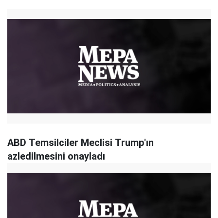
ABD Temsilciler Meclisi Trump'ın
azledilmesini onayladı