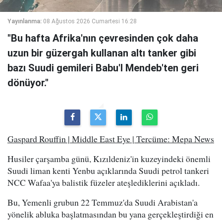
Yayınlanma:
08 Ağustos 2026 Cumartesi 16:28
"Bu hafta Afrika'nın çevresinden çok daha
uzun bir güzergah kullanan altı tanker gibi
bazı Suudi gemileri Babu'l Mendeb'ten geri
dönüyor."
Gaspard Rouffin | Middle East Eye | Tercüme: Mepa News
Husiler çarşamba günü, Kızıldeniz'in kuzeyindeki önemli
Suudi liman kenti Yenbu açıklarında Suudi petrol tankeri
NCC Wafaa'ya balistik füzeler ateşlediklerini açıkladı.
Bu, Yemenli grubun 22 Temmuz'da Suudi Arabistan'a
yönelik abluka başlatmasından bu yana gerçekleştirdiği en