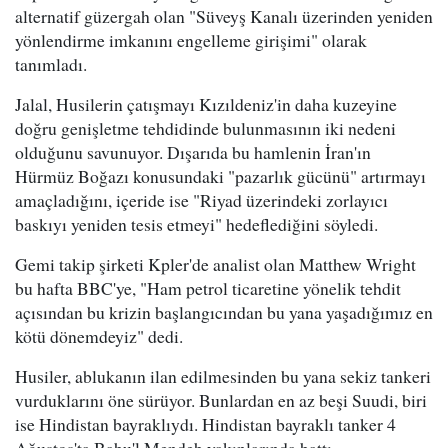
alternatif güzergah olan "Süveyş Kanalı üzerinden yeniden
yönlendirme imkanını engelleme girişimi" olarak
tanımladı.
Jalal, Husilerin çatışmayı Kızıldeniz'in daha kuzeyine
doğru genişletme tehdidinde bulunmasının iki nedeni
olduğunu savunuyor. Dışarıda bu hamlenin İran'ın
Hürmüz Boğazı konusundaki "pazarlık gücünü" artırmayı
amaçladığını, içeride ise "Riyad üzerindeki zorlayıcı
baskıyı yeniden tesis etmeyi" hedeflediğini söyledi.
Gemi takip şirketi Kpler'de analist olan Matthew Wright
bu hafta BBC'ye, "Ham petrol ticaretine yönelik tehdit
açısından bu krizin başlangıcından bu yana yaşadığımız en
kötü dönemdeyiz" dedi.
Husiler, ablukanın ilan edilmesinden bu yana sekiz tankeri
vurduklarını öne sürüyor. Bunlardan en az beşi Suudi, biri
ise Hindistan bayraklıydı. Hindistan bayraklı tanker 4