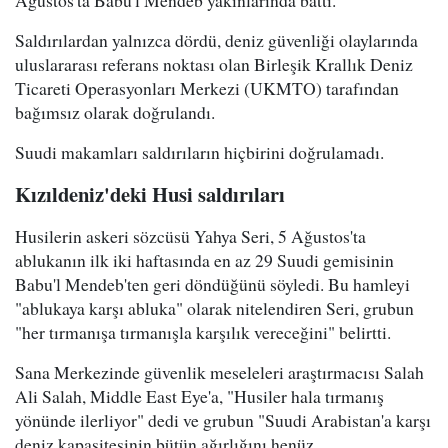
Ağustos'ta Babu'l Mendeb yakınlarında battı.
Saldırılardan yalnızca dördü, deniz güvenliği olaylarında
uluslararası referans noktası olan Birleşik Krallık Deniz
Ticareti Operasyonları Merkezi (UKMTO) tarafından
bağımsız olarak doğrulandı.
Suudi makamları saldırıların hiçbirini doğrulamadı.
Kızıldeniz'deki Husi saldırıları
Husilerin askeri sözcüsü Yahya Seri, 5 Ağustos'ta
ablukanın ilk iki haftasında en az 29 Suudi gemisinin
Babu'l Mendeb'ten geri döndüğünü söyledi. Bu hamleyi
"ablukaya karşı abluka" olarak nitelendiren Seri, grubun
"her tırmanışa tırmanışla karşılık vereceğini" belirtti.
Sana Merkezinde güvenlik meseleleri araştırmacısı Salah
Ali Salah, Middle East Eye'a, "Husiler hala tırmanış
yönünde ilerliyor" dedi ve grubun "Suudi Arabistan'a karşı
deniz kapasitesinin bütün ağırlığını henüz