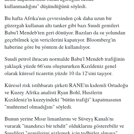
kullanmadığını" düşündüğünü söyledi.
Bu hafta Afrika'nın çevresinden çok daha uzun bir
güzergah kullanan altı tanker gibi bazı Suudi gemileri
Babu'l Mendeb'ten geri dönüyor. Bazıları da su yolundan
geçebilmek için vericilerini kapatıyor. Bloomberg'in
haberine göre bu yöntem de kullanılıyor.
Suudi petrol ihracatı normalde Babu'l Mendeb trafiğinin
yaklaşık yüzde 66'sını oluştururken Kızıldeniz genel
olarak küresel ticaretin yüzde 10 ila 12'sini taşıyor.
Küresel risk istihbaratı şirketi RANE'in kıdemli Ortadoğu
ve Kuzey Afrika analisti Ryan Bohl, Husilerin
Kızıldeniz'in kuzeyindeki "bütün trafiği" kapatmasının
"muhtemel olmadığını" söyledi.
Bunun yerine Mısır limanlarını ve Süveyş Kanalı'nı
vurarak "inandırıcı bir tehdit" olduklarını gösterebilir ve
Suudileri "gemilerini gizlemek için tedbirler almaya"