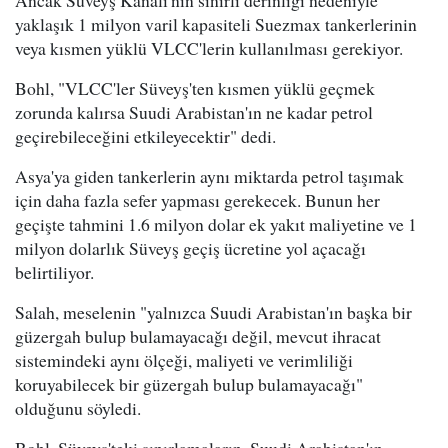
Ancak Süveyş Kanalı'nın sınırlı derinliği nedeniyle
yaklaşık 1 milyon varil kapasiteli Suezmax tankerlerinin
veya kısmen yüklü VLCC'lerin kullanılması gerekiyor.
Bohl, "VLCC'ler Süveyş'ten kısmen yüklü geçmek
zorunda kalırsa Suudi Arabistan'ın ne kadar petrol
geçirebileceğini etkileyecektir" dedi.
Asya'ya giden tankerlerin aynı miktarda petrol taşımak
için daha fazla sefer yapması gerekecek. Bunun her
geçişte tahmini 1.6 milyon dolar ek yakıt maliyetine ve 1
milyon dolarlık Süveyş geçiş ücretine yol açacağı
belirtiliyor.
Salah, meselenin "yalnızca Suudi Arabistan'ın başka bir
güzergah bulup bulamayacağı değil, mevcut ihracat
sistemindeki aynı ölçeği, maliyeti ve verimliliği
koruyabilecek bir güzergah bulup bulamayacağı"
olduğunu söyledi.