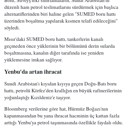
Bohl, Süveyş'teki sınırlamaların, Suudi Arabistan'ın
düzenli ham petrol teslimatlarını sürdürmek için başlıca
alternatiflerinden biri haline gelen "SUMED boru hattı
üzerinden boşaltma yapılarak kısmen telafi edileceğini"
söyledi.
Mısır'daki SUMED boru hattı, tankerlerin kanalı
geçmeden önce yüklerinin bir bölümünü derin sularda
boşaltmasına, kanalın diğer tarafında ise yeniden
yüklemesine imkan sağlıyor.
Yenbu'da artan ihracat
Suudi Arabistan'ı kıyıdan kıyıya geçen Doğu-Batı boru
hattı, petrolü Körfez'den krallığın en büyük rafinerilerinin
yoğunlaştığı Kızıldeniz'e taşıyor.
Bloomberg verilerine göre hat, Hürmüz Boğazı'nın
kapanmasından bu yana ihracat hacminin üç kattan fazla
arttığı Yenbu'ya petrol taşınmasında özellikle faydalı oldu.