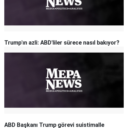
Trump'ın azli: ABD'liler sürece nasıl bakıyor?
ABD Başkanı Trump görevi suistimalle