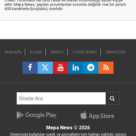
UYARI: Yorumların her türlü cezai ve hukuki sorumluluğu yazan kişiye
aittir. Mepa News, yapılan yorumlardan sorumlu değildir. Her bir yorum
600 karakterle (boşluklu) sınırlıdır.
Anasayfa
Künye
İletişim
Gizlilik İlkeleri
Sitene Ekle
Mepa News
© 2026
Sitemizde kullanılan içerik ve görsellerin tüm hakları saklıdır, izinsiz