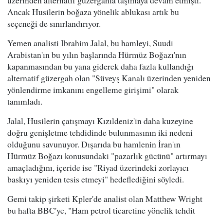
üzerinden alternatif güzergahla taşımaya devam etmişti.
Ancak Husilerin boğaza yönelik ablukası artık bu
seçeneği de sınırlandırıyor.
Yemen analisti Ibrahim Jalal, bu hamleyi, Suudi
Arabistan'ın bu yılın başlarında Hürmüz Boğazı'nın
kapanmasından bu yana giderek daha fazla kullandığı
alternatif güzergah olan "Süveyş Kanalı üzerinden yeniden
yönlendirme imkanını engelleme girişimi" olarak
tanımladı.
Jalal, Husilerin çatışmayı Kızıldeniz'in daha kuzeyine
doğru genişletme tehdidinde bulunmasının iki nedeni
olduğunu savunuyor. Dışarıda bu hamlenin İran'ın
Hürmüz Boğazı konusundaki "pazarlık gücünü" artırmayı
amaçladığını, içeride ise "Riyad üzerindeki zorlayıcı
baskıyı yeniden tesis etmeyi" hedeflediğini söyledi.
Gemi takip şirketi Kpler'de analist olan Matthew Wright
bu hafta BBC'ye, "Ham petrol ticaretine yönelik tehdit