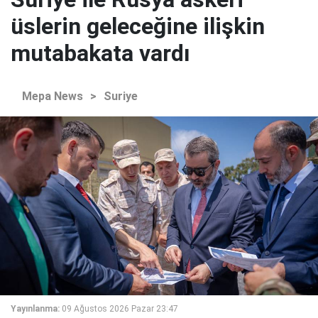
üslerin geleceğine ilişkin
mutabakata vardı
Mepa News
>
Suriye
Yayınlanma:
09 Ağustos 2026 Pazar 23:47