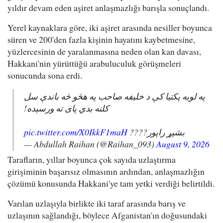
yıldır devam eden aşiret anlaşmazlığı barışla sonuçlandı.
Yerel kaynaklara göre, iki aşiret arasında nesiller boyunca
süren ve 200'den fazla kişinin hayatını kaybetmesine,
yüzlercesinin de yaralanmasına neden olan kan davası,
Hakkani'nin yürüttüğü arabuluculuk görüşmeleri
sonucunda sona erdi.
په لویه پکتیا کې د خلیفه صاحب په هڅو څه باندې سل
کلنه بدي پای ته ورسېده!
pic.twitter.com/X0IkkF1maH
بشپړ راپور????
— Abdullah Raihan (@Raihan_093)
August 9, 2026
Tarafların, yıllar boyunca çok sayıda uzlaştırma
girişiminin başarısız olmasının ardından, anlaşmazlığın
çözümü konusunda Hakkani'ye tam yetki verdiği belirtildi.
Varılan uzlaşıyla birlikte iki taraf arasında barış ve
uzlaşının sağlandığı, böylece Afganistan'ın doğusundaki