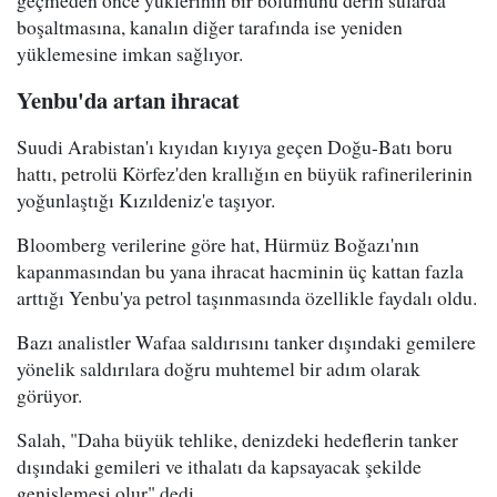
geçmeden önce yüklerinin bir bölümünü derin sularda
boşaltmasına, kanalın diğer tarafında ise yeniden
yüklemesine imkan sağlıyor.
Yenbu'da artan ihracat
Suudi Arabistan'ı kıyıdan kıyıya geçen Doğu-Batı boru
hattı, petrolü Körfez'den krallığın en büyük rafinerilerinin
yoğunlaştığı Kızıldeniz'e taşıyor.
Bloomberg verilerine göre hat, Hürmüz Boğazı'nın
kapanmasından bu yana ihracat hacminin üç kattan fazla
arttığı Yenbu'ya petrol taşınmasında özellikle faydalı oldu.
Bazı analistler Wafaa saldırısını tanker dışındaki gemilere
yönelik saldırılara doğru muhtemel bir adım olarak
görüyor.
Salah, "Daha büyük tehlike, denizdeki hedeflerin tanker
dışındaki gemileri ve ithalatı da kapsayacak şekilde
genişlemesi olur" dedi.