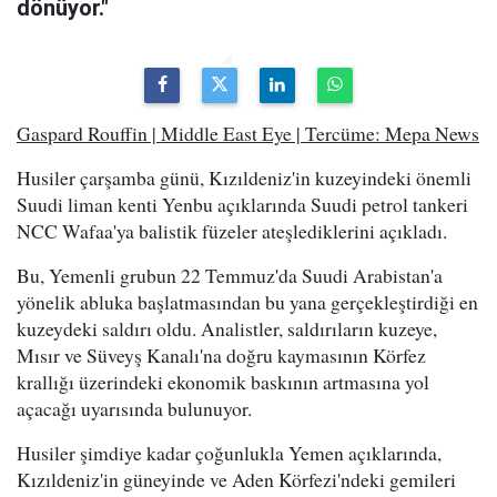
dönüyor."
Gaspard Rouffin | Middle East Eye | Tercüme: Mepa News
Husiler çarşamba günü, Kızıldeniz'in kuzeyindeki önemli
Suudi liman kenti Yenbu açıklarında Suudi petrol tankeri
NCC Wafaa'ya balistik füzeler ateşlediklerini açıkladı.
Bu, Yemenli grubun 22 Temmuz'da Suudi Arabistan'a
yönelik abluka başlatmasından bu yana gerçekleştirdiği en
kuzeydeki saldırı oldu. Analistler, saldırıların kuzeye,
Mısır ve Süveyş Kanalı'na doğru kaymasının Körfez
krallığı üzerindeki ekonomik baskının artmasına yol
açacağı uyarısında bulunuyor.
Husiler şimdiye kadar çoğunlukla Yemen açıklarında,
Kızıldeniz'in güneyinde ve Aden Körfezi'ndeki gemileri