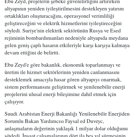
Ebu Zeyd, projelerin şebeke güvenilirliğini artırırken
altyapının yeniden iyileştirilmesini destekleyen yatırım
ortaklıkları oluşturacağını, operasyonel verimliliği
geliştireceğini ve elektrik hizmetlerini iyileştireceğini
söyledi. Suriye'nin elektrik sektörünün Rusya ve Esed
rejiminin bombardımanları nedeniyle altyapıda meydana
gelen geniş çaplı hasarın etkileriyle karşı karşıya kalmaya
devam ettiğini de belirtti.
Ebu Zeyd'e göre bakanlık, ekonomik toparlanmayı ve
üretim ile hizmet sektörlerinin yeniden canlanmasını
desteklemek amacıyla hasar gören altyapıyı onarmak,
sistem performansını geliştirmek ve yenilenebilir enerji
projelerini ulusal enerji bileşimine dahil etmek için
çalışıyor.
Suudi Arabistan Enerji Bakanlığı Yenilenebilir Enerjiden
Sorumlu Bakan Yardımcısı Faysal ed Duveyc,
anlaşmaların değerinin yaklaşık 1 milyar dolar olduğunu
söyledi. İnşaat çalışmalarının dört ila beş yıl sürmesinin