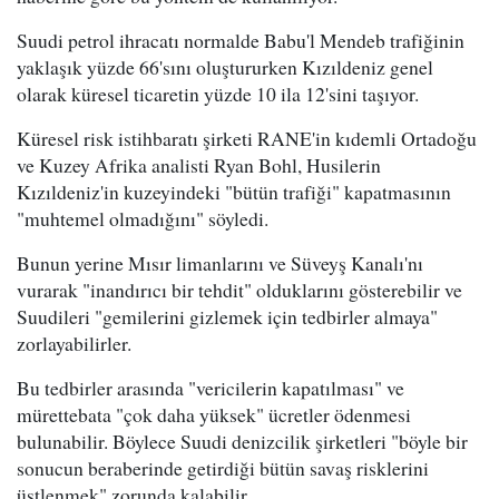
Suudi petrol ihracatı normalde Babu'l Mendeb trafiğinin
yaklaşık yüzde 66'sını oluştururken Kızıldeniz genel
olarak küresel ticaretin yüzde 10 ila 12'sini taşıyor.
Küresel risk istihbaratı şirketi RANE'in kıdemli Ortadoğu
ve Kuzey Afrika analisti Ryan Bohl, Husilerin
Kızıldeniz'in kuzeyindeki "bütün trafiği" kapatmasının
"muhtemel olmadığını" söyledi.
Bunun yerine Mısır limanlarını ve Süveyş Kanalı'nı
vurarak "inandırıcı bir tehdit" olduklarını gösterebilir ve
Suudileri "gemilerini gizlemek için tedbirler almaya"
zorlayabilirler.
Bu tedbirler arasında "vericilerin kapatılması" ve
mürettebata "çok daha yüksek" ücretler ödenmesi
bulunabilir. Böylece Suudi denizcilik şirketleri "böyle bir
sonucun beraberinde getirdiği bütün savaş risklerini
üstlenmek" zorunda kalabilir.