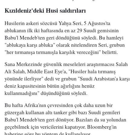
Kızıldeniz'deki Husi saldırıları
Husilerin askeri sözcüsü Yahya Seri, 5 Ağustos'ta
ablukanın ilk iki haftasında en az 29 Suudi gemisinin
Babu'l Mendeb'ten geri döndüğünü söyledi. Bu hamleyi
"ablukaya karşı abluka" olarak nitelendiren Seri, grubun
"her tırmanışa tırmanışla karşılık vereceğini" belirtti.
Sana Merkezinde güvenlik meseleleri araştırmacısı Salah
Ali Salah, Middle East Eye'a, "Husiler hala tırmanış
yönünde ilerliyor" dedi ve grubun "Suudi Arabistan'a karşı
deniz kapasitesinin bütün ağırlığını henüz
kullanmadığını" düşündüğünü söyledi.
Bu hafta Afrika'nın çevresinden çok daha uzun bir
güzergah kullanan altı tanker gibi bazı Suudi gemileri
Babu'l Mendeb'ten geri dönüyor. Bazıları da su yolundan
geçebilmek için vericilerini kapatıyor. Bloomberg'in
haberine göre bu yöntem de kullanılıyor.