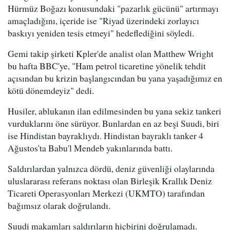
Hürmüz Boğazı konusundaki "pazarlık gücünü" artırmayı
amaçladığını, içeride ise "Riyad üzerindeki zorlayıcı
baskıyı yeniden tesis etmeyi" hedeflediğini söyledi.
Gemi takip şirketi Kpler'de analist olan Matthew Wright
bu hafta BBC'ye, "Ham petrol ticaretine yönelik tehdit
açısından bu krizin başlangıcından bu yana yaşadığımız en
kötü dönemdeyiz" dedi.
Husiler, ablukanın ilan edilmesinden bu yana sekiz tankeri
vurduklarını öne sürüyor. Bunlardan en az beşi Suudi, biri
ise Hindistan bayraklıydı. Hindistan bayraklı tanker 4
Ağustos'ta Babu'l Mendeb yakınlarında battı.
Saldırılardan yalnızca dördü, deniz güvenliği olaylarında
uluslararası referans noktası olan Birleşik Krallık Deniz
Ticareti Operasyonları Merkezi (UKMTO) tarafından
bağımsız olarak doğrulandı.
Suudi makamları saldırıların hiçbirini doğrulamadı.