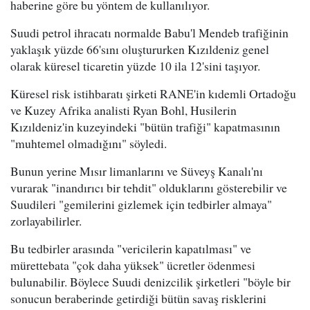
haberine göre bu yöntem de kullanılıyor.
Suudi petrol ihracatı normalde Babu'l Mendeb trafiğinin
yaklaşık yüzde 66'sını oluştururken Kızıldeniz genel
olarak küresel ticaretin yüzde 10 ila 12'sini taşıyor.
Küresel risk istihbaratı şirketi RANE'in kıdemli Ortadoğu
ve Kuzey Afrika analisti Ryan Bohl, Husilerin
Kızıldeniz'in kuzeyindeki "bütün trafiği" kapatmasının
"muhtemel olmadığını" söyledi.
Bunun yerine Mısır limanlarını ve Süveyş Kanalı'nı
vurarak "inandırıcı bir tehdit" olduklarını gösterebilir ve
Suudileri "gemilerini gizlemek için tedbirler almaya"
zorlayabilirler.
Bu tedbirler arasında "vericilerin kapatılması" ve
mürettebata "çok daha yüksek" ücretler ödenmesi
bulunabilir. Böylece Suudi denizcilik şirketleri "böyle bir
sonucun beraberinde getirdiği bütün savaş risklerini