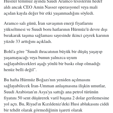
Husiler temmuz ayında Saudi Aramco tesislerini hedef
aldı ancak CEO Amin Nasser operasyonel veya mali
açıdan kayda değer bir etki yaşanmadığını söyledi.
Aramco salı günü, İran savaşının enerji fiyatlarını
yükseltmesi ve Suudi boru hatlarının Hürmüz'ü devre dışı
bırakarak taşıma sağlaması sayesinde ikinci çeyrek karının
yüzde 33 arttığını açıkladı.
Bohl'a göre "Suudi ihracatının büyük bir düşüş yaşayıp
yaşamayacağı veya bunun yalnızca uyum
sağlayabilecekleri aşağı yönlü bir baskı olup olmadığı
henüz belli değil".
Bu hafta Hürmüz Boğazı'nın yeniden açılmasını
sağlayabilecek İran-Umman anlaşmasına ilişkin umutlar,
Suudi Arabistan'ın Asya'ya sattığı ana petrol türünün
fiyatını 50 sent düşürerek varil başına 2 dolar gerilemesine
yol açtı. Bu, Riyad'ın Kızıldeniz'deki Husi ablukasını ciddi
bir tehdit olarak görmediğinin işareti olarak