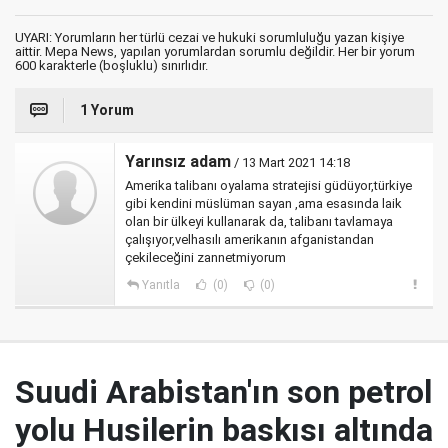
UYARI: Yorumların her türlü cezai ve hukuki sorumluluğu yazan kişiye
aittir. Mepa News, yapılan yorumlardan sorumlu değildir. Her bir yorum
600 karakterle (boşluklu) sınırlıdır.
1 Yorum
Yarınsız adam
/ 13 Mart 2021 14:18
Amerika talibanı oyalama stratejisi güdüyor,türkiye
gibi kendini müslüman sayan ,ama esasında laik
olan bir ülkeyi kullanarak da, talibanı tavlamaya
çalışıyor,velhasılı amerikanın afganistandan
çekileceğini zannetmiyorum
Yanıtla
(0)
(0)
Suudi Arabistan'ın son petrol
yolu Husilerin baskısı altında