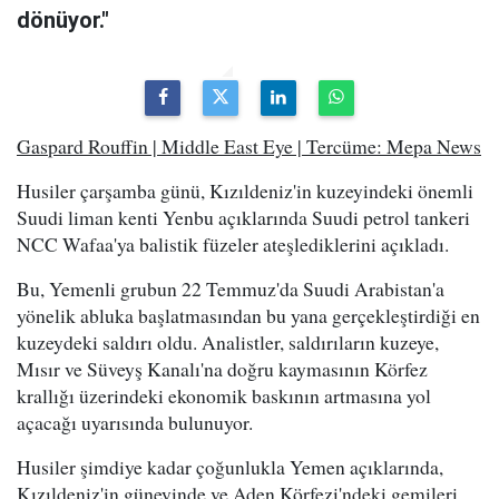
dönüyor."
Gaspard Rouffin | Middle East Eye | Tercüme: Mepa News
Husiler çarşamba günü, Kızıldeniz'in kuzeyindeki önemli
Suudi liman kenti Yenbu açıklarında Suudi petrol tankeri
NCC Wafaa'ya balistik füzeler ateşlediklerini açıkladı.
Bu, Yemenli grubun 22 Temmuz'da Suudi Arabistan'a
yönelik abluka başlatmasından bu yana gerçekleştirdiği en
kuzeydeki saldırı oldu. Analistler, saldırıların kuzeye,
Mısır ve Süveyş Kanalı'na doğru kaymasının Körfez
krallığı üzerindeki ekonomik baskının artmasına yol
açacağı uyarısında bulunuyor.
Husiler şimdiye kadar çoğunlukla Yemen açıklarında,
Kızıldeniz'in güneyinde ve Aden Körfezi'ndeki gemileri