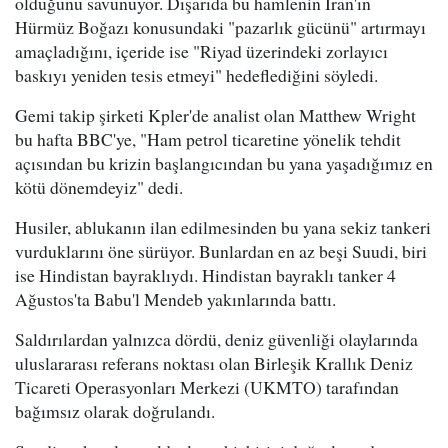
olduğunu savunuyor. Dışarıda bu hamlenin İran'ın
Hürmüz Boğazı konusundaki "pazarlık gücünü" artırmayı
amaçladığını, içeride ise "Riyad üzerindeki zorlayıcı
baskıyı yeniden tesis etmeyi" hedeflediğini söyledi.
Gemi takip şirketi Kpler'de analist olan Matthew Wright
bu hafta BBC'ye, "Ham petrol ticaretine yönelik tehdit
açısından bu krizin başlangıcından bu yana yaşadığımız en
kötü dönemdeyiz" dedi.
Husiler, ablukanın ilan edilmesinden bu yana sekiz tankeri
vurduklarını öne sürüyor. Bunlardan en az beşi Suudi, biri
ise Hindistan bayraklıydı. Hindistan bayraklı tanker 4
Ağustos'ta Babu'l Mendeb yakınlarında battı.
Saldırılardan yalnızca dördü, deniz güvenliği olaylarında
uluslararası referans noktası olan Birleşik Krallık Deniz
Ticareti Operasyonları Merkezi (UKMTO) tarafından
bağımsız olarak doğrulandı.