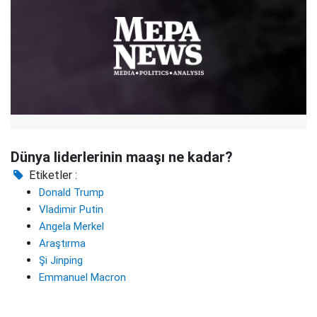
Dünya liderlerinin maaşı ne kadar?
Etiketler :
Donald Trump
Vladimir Putin
Angela Merkel
Araştırma
Şi Jinping
Emmanuel Macron