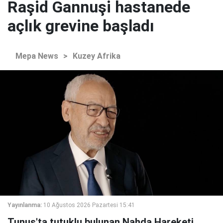
Raşid Gannuşi hastanede
açlık grevine başladı
Mepa News
>
Kuzey Afrika
Yayınlanma:
10 Ağustos 2026 Pazartesi 15:41
Tunus'ta tutuklu bulunan Nahda Hareketi