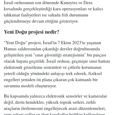
İsrail ordusunun son dönemde Kuneytra ve Dera
kırsalında gerçekleştirdiği kara operasyonları ve kalıcı
tahkimat faaliyetleri ise sahada fiili durumunu
güçlendirmeye devam ettiğini gösteriyor.
Yeni Doğu projesi nedir?
"Yeni Doğu" projesi, İsrail'in 7 Ekim 2023'te yaşanan
Hamas saldırısından çıkardığı dersler doğrultusunda
geliştirilen yeni "sınır güvenliği stratejisinin" bir parçası
olarak hayata geçirildi. İsrail ordusu, geçmişte sınır hattını
elektronik gözetleme sistemleri ve çitlerle korumanın
yeterli olduğu yönündeki anlayışı terk ederek, fiziksel
engelleri yeniden ön plana çıkaran çok katmanlı bir
savunma modeli oluşturuyor.
Bu kapsamda yalnızca elektronik sensörler ve kameralar
değil, derin hendekler, yüksek toprak setleri, zırhlı
araçların ilerlemesini engelleyecek arazi düzenlemeleri,
yeni askeri yollar ve ileri karakollar birlikte kullanılıyor.