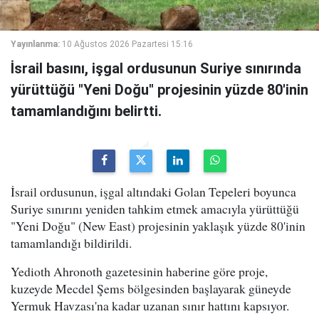
Yayınlanma:
10 Ağustos 2026 Pazartesi 15:16
İsrail basını, işgal ordusunun Suriye sınırında
yürüttüğü "Yeni Doğu" projesinin yüzde 80'inin
tamamlandığını belirtti.
İsrail ordusunun, işgal altındaki Golan Tepeleri boyunca
Suriye sınırını yeniden tahkim etmek amacıyla yürüttüğü
"Yeni Doğu" (New East) projesinin yaklaşık yüzde 80'inin
tamamlandığı bildirildi.
Yedioth Ahronoth gazetesinin haberine göre proje,
kuzeyde Mecdel Şems bölgesinden başlayarak güneyde
Yermuk Havzası'na kadar uzanan sınır hattını kapsıyor.