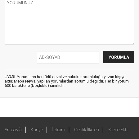
UYARI: Yorumların her türlü cezai ve hukuki sorumluluğu yazan kişiye
aittir. Mepa News, yapılan yorumlardan sorumlu değildir. Her bir yorum
600 karakterle (boşluklu) sınırlıdır.
Anasayfa
Künye
İletişim
Gizlilik İlkeleri
Sitene Ekle