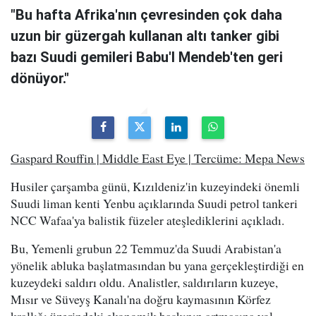
"Bu hafta Afrika'nın çevresinden çok daha
uzun bir güzergah kullanan altı tanker gibi
bazı Suudi gemileri Babu'l Mendeb'ten geri
dönüyor."
Gaspard Rouffin | Middle East Eye | Tercüme: Mepa News
Husiler çarşamba günü, Kızıldeniz'in kuzeyindeki önemli
Suudi liman kenti Yenbu açıklarında Suudi petrol tankeri
NCC Wafaa'ya balistik füzeler ateşlediklerini açıkladı.
Bu, Yemenli grubun 22 Temmuz'da Suudi Arabistan'a
yönelik abluka başlatmasından bu yana gerçekleştirdiği en
kuzeydeki saldırı oldu. Analistler, saldırıların kuzeye,
Mısır ve Süveyş Kanalı'na doğru kaymasının Körfez
krallığı üzerindeki ekonomik baskının artmasına yol