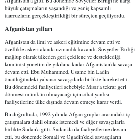
Afganistan'a gitti. Bu dönemde Sovyetler Birliği'ne karşı
büyük çatışmaların yaşandığı ve geniş kapsamlı
taarruzların gerçekleştirildiği bir süreçten geçiliyordu.
Afganistan yılları
Afganistan'da ilmi ve askeri eğitimine devam etti ve
özellikle askeri alanda uzmanlık kazandı. Sovyetler Birliği
mağlup olarak ülkeden geri çekilene ve desteklediği
komünist yönetim de yıkılana kadar Afganistan'da savaşa
devam etti. Ebu Muhammed, Usame bin Ladin
öncülüğündeki yabancı savaşçılarla birlikte hareket etti.
Bu dönemdeki faaliyetleri sebebiyle Mısır'a tekrar geri
dönmesi mümkün olmayacağı için cihat yanlısı
faaliyetlerine ülke dışında devam etmeye karar verdi.
Bu doğrultuda, 1992 yılında Afgan gruplar arasındaki iç
çatışmalara dahil olmak istemedi ve diğer savaşçılarla
birlikte Sudan'a gitti. Sudan'da da faaliyetlerine devam
etti, bu dönemde Somali ve Ogadin'deki savaşçıların