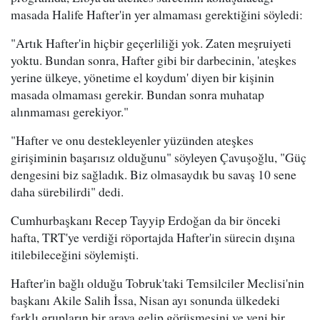
masada Halife Hafter'in yer almaması gerektiğini söyledi:
"Artık Hafter'in hiçbir geçerliliği yok. Zaten meşruiyeti
yoktu. Bundan sonra, Hafter gibi bir darbecinin, 'ateşkes
yerine ülkeye, yönetime el koydum' diyen bir kişinin
masada olmaması gerekir. Bundan sonra muhatap
alınmaması gerekiyor."
"Hafter ve onu destekleyenler yüzünden ateşkes
girişiminin başarısız olduğunu" söyleyen Çavuşoğlu, "Güç
dengesini biz sağladık. Biz olmasaydık bu savaş 10 sene
daha sürebilirdi" dedi.
Cumhurbaşkanı Recep Tayyip Erdoğan da bir önceki
hafta, TRT'ye verdiği röportajda Hafter'in sürecin dışına
itilebileceğini söylemişti.
Hafter'in bağlı olduğu Tobruk'taki Temsilciler Meclisi'nin
başkanı Akile Salih İssa, Nisan ayı sonunda ülkedeki
farklı grupların bir araya gelip görüşmesini ve yeni bir