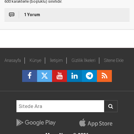
600 karakterle (boşluklu) sınırlıdır.
1 Yorum
Anasayfa
Künye
İletişim
Gizlilik İlkeleri
Sitene Ekle