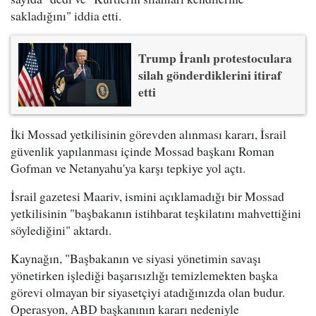
sakladığını" iddia etti.
Trump İranlı protestoculara
silah gönderdiklerini itiraf
etti
İki Mossad yetkilisinin görevden alınması kararı, İsrail
güvenlik yapılanması içinde Mossad başkanı Roman
Gofman ve Netanyahu'ya karşı tepkiye yol açtı.
İsrail gazetesi Maariv, ismini açıklamadığı bir Mossad
yetkilisinin "başbakanın istihbarat teşkilatını mahvettiğini
söylediğini" aktardı.
Kaynağın, "Başbakanın ve siyasi yönetimin savaşı
yönetirken işlediği başarısızlığı temizlemekten başka
görevi olmayan bir siyasetçiyi atadığınızda olan budur.
Operasyon, ABD başkanının kararı nedeniyle