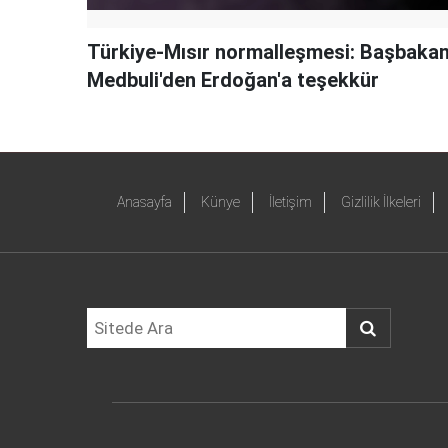
Türkiye-Mısır normalleşmesi: Başbaka
Medbuli'den Erdoğan'a teşekkür
Anasayfa
Künye
İletişim
Gizlilik İlkeleri