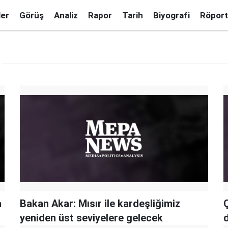
ler
Görüş
Analiz
Rapor
Tarih
Biyografi
Röport
a
Bakan Akar: Mısır ile kardeşliğimiz
Ç
yeniden üst seviyelere gelecek