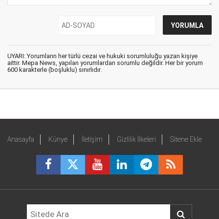
UYARI: Yorumların her türlü cezai ve hukuki sorumluluğu yazan kişiye
aittir. Mepa News, yapılan yorumlardan sorumlu değildir. Her bir yorum
600 karakterle (boşluklu) sınırlıdır.
Anasayfa
Künye
İletişim
Gizlilik İlkeleri
Sitene Ekle