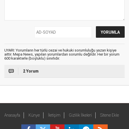
UYARI: Yorumların her türlü cezai ve hukuki sorumluluğu yazan kişiye
aittir. Mepa News, yapılan yorumlardan sorumlu değildir. Her bir yorum
600 karakterle (boşluklu) sınırlıdır.
2 Yorum
Anasayfa
Künye
İletişim
Gizlilik İlkeleri
Sitene Ekle