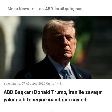
Mepa News
>
İran-ABD-İsrail çatışması
Yayınlanma:
07 Ağustos 2026 Cuma 14:31
ABD Başkanı Donald Trump, İran ile savaşın
yakında biteceğine inandığını söyledi.