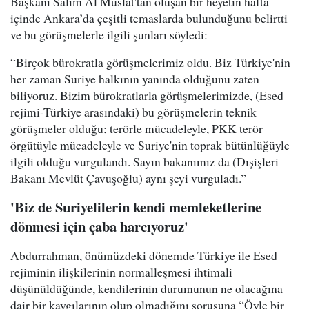
Başkanı Salim Al Muslat'tan oluşan bir heyetin hafta
içinde Ankara’da çeşitli temaslarda bulunduğunu belirtti
ve bu görüşmelerle ilgili şunları söyledi:
“Birçok bürokratla görüşmelerimiz oldu. Biz Türkiye'nin
her zaman Suriye halkının yanında olduğunu zaten
biliyoruz. Bizim bürokratlarla görüşmelerimizde, (Esed
rejimi-Türkiye arasındaki) bu görüşmelerin teknik
görüşmeler olduğu; terörle mücadeleyle, PKK terör
örgütüyle mücadeleyle ve Suriye'nin toprak bütünlüğüyle
ilgili olduğu vurgulandı. Sayın bakanımız da (Dışişleri
Bakanı Mevlüt Çavuşoğlu) aynı şeyi vurguladı.”
'Biz de Suriyelilerin kendi memleketlerine
dönmesi için çaba harcıyoruz'
Abdurrahman, önümüzdeki dönemde Türkiye ile Esed
rejiminin ilişkilerinin normalleşmesi ihtimali
düşünüldüğünde, kendilerinin durumunun ne olacağına
dair bir kaygılarının olup olmadığını sorusuna “Öyle bir