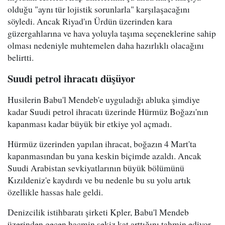
olduğu "aynı tür lojistik sorunlarla" karşılaşacağını
söyledi. Ancak Riyad'ın Ürdün üzerinden kara
güzergahlarına ve hava yoluyla taşıma seçeneklerine sahip
olması nedeniyle muhtemelen daha hazırlıklı olacağını
belirtti.
Suudi petrol ihracatı düşüyor
Husilerin Babu'l Mendeb'e uyguladığı abluka şimdiye
kadar Suudi petrol ihracatı üzerinde Hürmüz Boğazı'nın
kapanması kadar büyük bir etkiye yol açmadı.
Hürmüz üzerinden yapılan ihracat, boğazın 4 Mart'ta
kapanmasından bu yana keskin biçimde azaldı. Ancak
Suudi Arabistan sevkiyatlarının büyük bölümünü
Kızıldeniz'e kaydırdı ve bu nedenle bu su yolu artık
özellikle hassas hale geldi.
Denizcilik istihbaratı şirketi Kpler, Babu'l Mendeb
üzerinden geçen hacmin sekiz kat arttığını tahmin ediyor.