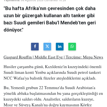
Yayınlanma:
08 Ağustos 2026 Cumartesi 16:28
"Bu hafta Afrika'nın çevresinden çok daha
uzun bir güzergah kullanan altı tanker gibi
bazı Suudi gemileri Babu'l Mendeb'ten geri
dönüyor."
Gaspard Rouffin | Middle East Eye | Tercüme: Mepa News
Husiler çarşamba günü, Kızıldeniz'in kuzeyindeki önemli
Suudi liman kenti Yenbu açıklarında Suudi petrol tankeri
NCC Wafaa'ya balistik füzeler ateşlediklerini açıkladı.
Bu, Yemenli grubun 22 Temmuz'da Suudi Arabistan'a
yönelik abluka başlatmasından bu yana gerçekleştirdiği en
kuzeydeki saldırı oldu. Analistler, saldırıların kuzeye,
Mısır ve Süveyş Kanalı'na doğru kaymasının Körfez