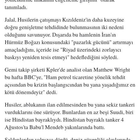
tanımladı.
Jalal, Husilerin çatışmayı Kızıldeniz'in daha kuzeyine
doğru genişletme tehdidinde bulunmasının iki nedeni
olduğunu savunuyor. Dışarıda bu hamlenin İran'ın
Hürmüz Boğazı konusundaki "pazarlık gücünü" artırmayı
amaçladığını, içeride ise "Riyad üzerindeki zorlayıcı
baskıyı yeniden tesis etmeyi" hedeflediğini söyledi.
Gemi takip şirketi Kpler'de analist olan Matthew Wright
bu hafta BBC'ye, "Ham petrol ticaretine yönelik tehdit
açısından bu krizin başlangıcından bu yana yaşadığımız en
kötü dönemdeyiz" dedi.
Husiler, ablukanın ilan edilmesinden bu yana sekiz tankeri
vurduklarını öne sürüyor. Bunlardan en az beşi Suudi, biri
ise Hindistan bayraklıydı. Hindistan bayraklı tanker 4
Ağustos'ta Babu'l Mendeb yakınlarında battı.
Saldırılardan yalnızca dördü, deniz güvenliği olaylarında