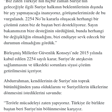
“Biz zaten Türkiye’nin hiçbir zaman Suriye'nin
geleceğiyle ilgili Suriye halkının beklentilerinin dışında
bir şey yapmayacağa inanıyoruz, görüşmelerimizde de bu
vurgulandı. 2254 No’lu kararla oluşacak herhangi bir
çözümü zaten biz de baştan beri destekliyoruz. Sayın
bakanımızın bize desteğinin sürdüğünü, bunda herhangi
bir değişikliğin olmadığını, bizi endişeye sevk edecek bir
durumun olmadığını gördük.”
Birleşmiş Milletler Güvenlik Konseyi’nde 2015 yılında
kabul edilen 2254 sayılı karar, Suriye’de ateşkesin
sağlanmasını ve ülkedeki sorunlara siyasi çözüm
getirilmesini içeriyor.
Abdurrahman, kendilerinin de Suriye’nin toprak
bütünlüğünden yana olduklarını ve Suriyelilerin ülkelerine
dönmesini istediklerini savundu:
“Terörle mücadeleyi zaten yapıyoruz. Türkiye ile birlikte
baştan beri Suriye'nin bölünmesine karşıyız.