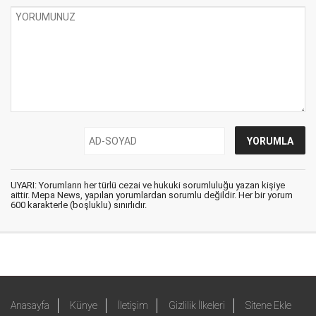
UYARI: Yorumların her türlü cezai ve hukuki sorumluluğu yazan kişiye
aittir. Mepa News, yapılan yorumlardan sorumlu değildir. Her bir yorum
600 karakterle (boşluklu) sınırlıdır.
Anasayfa
Künye
İletişim
Gizlilik İlkeleri
Sitene Ekle