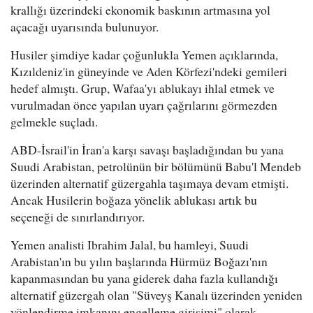
krallığı üzerindeki ekonomik baskının artmasına yol
açacağı uyarısında bulunuyor.
Husiler şimdiye kadar çoğunlukla Yemen açıklarında,
Kızıldeniz'in güneyinde ve Aden Körfezi'ndeki gemileri
hedef almıştı. Grup, Wafaa'yı ablukayı ihlal etmek ve
vurulmadan önce yapılan uyarı çağrılarını görmezden
gelmekle suçladı.
ABD-İsrail'in İran'a karşı savaşı başladığından bu yana
Suudi Arabistan, petrolünün bir bölümünü Babu'l Mendeb
üzerinden alternatif güzergahla taşımaya devam etmişti.
Ancak Husilerin boğaza yönelik ablukası artık bu
seçeneği de sınırlandırıyor.
Yemen analisti Ibrahim Jalal, bu hamleyi, Suudi
Arabistan'ın bu yılın başlarında Hürmüz Boğazı'nın
kapanmasından bu yana giderek daha fazla kullandığı
alternatif güzergah olan "Süveyş Kanalı üzerinden yeniden
yönlendirme imkanını engelleme girişimi" olarak