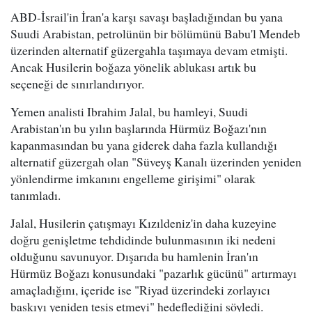
ABD-İsrail'in İran'a karşı savaşı başladığından bu yana
Suudi Arabistan, petrolünün bir bölümünü Babu'l Mendeb
üzerinden alternatif güzergahla taşımaya devam etmişti.
Ancak Husilerin boğaza yönelik ablukası artık bu
seçeneği de sınırlandırıyor.
Yemen analisti Ibrahim Jalal, bu hamleyi, Suudi
Arabistan'ın bu yılın başlarında Hürmüz Boğazı'nın
kapanmasından bu yana giderek daha fazla kullandığı
alternatif güzergah olan "Süveyş Kanalı üzerinden yeniden
yönlendirme imkanını engelleme girişimi" olarak
tanımladı.
Jalal, Husilerin çatışmayı Kızıldeniz'in daha kuzeyine
doğru genişletme tehdidinde bulunmasının iki nedeni
olduğunu savunuyor. Dışarıda bu hamlenin İran'ın
Hürmüz Boğazı konusundaki "pazarlık gücünü" artırmayı
amaçladığını, içeride ise "Riyad üzerindeki zorlayıcı
baskıyı yeniden tesis etmeyi" hedeflediğini söyledi.