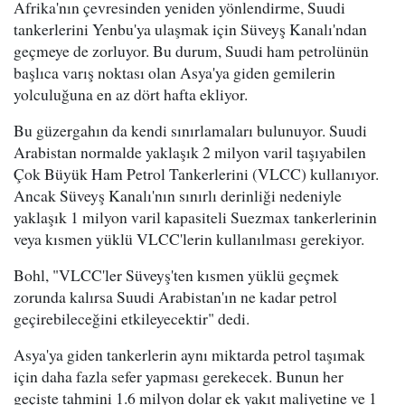
Afrika'nın çevresinden yeniden yönlendirme, Suudi
tankerlerini Yenbu'ya ulaşmak için Süveyş Kanalı'ndan
geçmeye de zorluyor. Bu durum, Suudi ham petrolünün
başlıca varış noktası olan Asya'ya giden gemilerin
yolculuğuna en az dört hafta ekliyor.
Bu güzergahın da kendi sınırlamaları bulunuyor. Suudi
Arabistan normalde yaklaşık 2 milyon varil taşıyabilen
Çok Büyük Ham Petrol Tankerlerini (VLCC) kullanıyor.
Ancak Süveyş Kanalı'nın sınırlı derinliği nedeniyle
yaklaşık 1 milyon varil kapasiteli Suezmax tankerlerinin
veya kısmen yüklü VLCC'lerin kullanılması gerekiyor.
Bohl, "VLCC'ler Süveyş'ten kısmen yüklü geçmek
zorunda kalırsa Suudi Arabistan'ın ne kadar petrol
geçirebileceğini etkileyecektir" dedi.
Asya'ya giden tankerlerin aynı miktarda petrol taşımak
için daha fazla sefer yapması gerekecek. Bunun her
geçişte tahmini 1.6 milyon dolar ek yakıt maliyetine ve 1