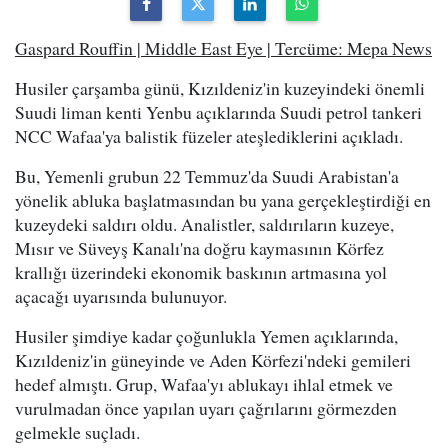
Gaspard Rouffin | Middle East Eye | Tercüme: Mepa News
Husiler çarşamba günü, Kızıldeniz'in kuzeyindeki önemli
Suudi liman kenti Yenbu açıklarında Suudi petrol tankeri
NCC Wafaa'ya balistik füzeler ateşlediklerini açıkladı.
Bu, Yemenli grubun 22 Temmuz'da Suudi Arabistan'a
yönelik abluka başlatmasından bu yana gerçekleştirdiği en
kuzeydeki saldırı oldu. Analistler, saldırıların kuzeye,
Mısır ve Süveyş Kanalı'na doğru kaymasının Körfez
krallığı üzerindeki ekonomik baskının artmasına yol
açacağı uyarısında bulunuyor.
Husiler şimdiye kadar çoğunlukla Yemen açıklarında,
Kızıldeniz'in güneyinde ve Aden Körfezi'ndeki gemileri
hedef almıştı. Grup, Wafaa'yı ablukayı ihlal etmek ve
vurulmadan önce yapılan uyarı çağrılarını görmezden
gelmekle suçladı.