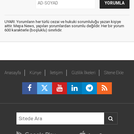
UYARI: Yorumların her türlü cezai ve hukuki sorumluluğu yazan kişiye
aittir. Mepa News, yapılan yorumlardan sorumlu değildir. Her bir yorum
600 karakterle (boşluklu) sınırlıdır.
Anasayfa
Künye
İletişim
Gizlilik İlkeleri
Sitene Ekle