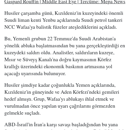
Gaspard Rouffin | Middle East Eye | Tercüme: Mepa News
Husiler çarşamba günü, Kızıldeniz'in kuzeyindeki önemli
Suudi liman kenti Yenbu açıklarında Suudi petrol tankeri
NCC Wafaa'ya balistik füzeler ateşlediklerini açıkladı.
Bu, Yemenli grubun 22 Temmuz'da Suudi Arabistan'a
yönelik abluka başlatmasından bu yana gerçekleştirdiği en
kuzeydeki saldırı oldu. Analistler, saldırıların kuzeye,
Mısır ve Süveyş Kanalı'na doğru kaymasının Körfez
krallığı üzerindeki ekonomik baskının artmasına yol
açacağı uyarısında bulunuyor.
Husiler şimdiye kadar çoğunlukla Yemen açıklarında,
Kızıldeniz'in güneyinde ve Aden Körfezi'ndeki gemileri
hedef almıştı. Grup, Wafaa'yı ablukayı ihlal etmek ve
vurulmadan önce yapılan uyarı çağrılarını görmezden
gelmekle suçladı.
ABD-İsrail'in İran'a karşı savaşı başladığından bu yana