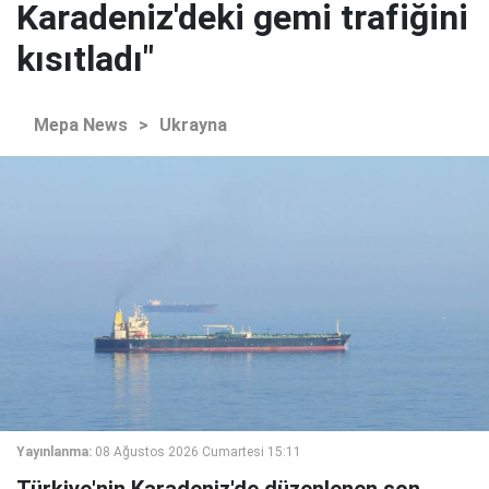
Karadeniz'deki gemi trafiğini
kısıtladı"
Mepa News
>
Ukrayna
Yayınlanma:
08 Ağustos 2026 Cumartesi 15:11
Türkiye'nin Karadeniz'de düzenlenen son