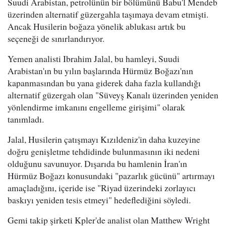
Suudi Arabistan, petrolünün bir bölümünü Babu'l Mendeb
üzerinden alternatif güzergahla taşımaya devam etmişti.
Ancak Husilerin boğaza yönelik ablukası artık bu
seçeneği de sınırlandırıyor.
Yemen analisti Ibrahim Jalal, bu hamleyi, Suudi
Arabistan'ın bu yılın başlarında Hürmüz Boğazı'nın
kapanmasından bu yana giderek daha fazla kullandığı
alternatif güzergah olan "Süveyş Kanalı üzerinden yeniden
yönlendirme imkanını engelleme girişimi" olarak
tanımladı.
Jalal, Husilerin çatışmayı Kızıldeniz'in daha kuzeyine
doğru genişletme tehdidinde bulunmasının iki nedeni
olduğunu savunuyor. Dışarıda bu hamlenin İran'ın
Hürmüz Boğazı konusundaki "pazarlık gücünü" artırmayı
amaçladığını, içeride ise "Riyad üzerindeki zorlayıcı
baskıyı yeniden tesis etmeyi" hedeflediğini söyledi.
Gemi takip şirketi Kpler'de analist olan Matthew Wright