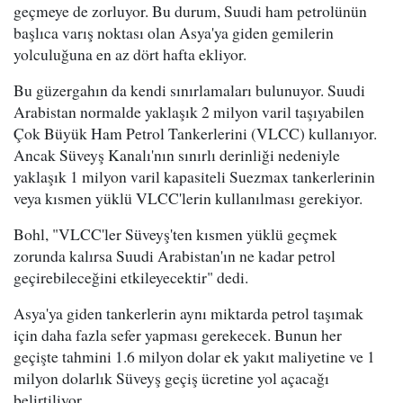
geçmeye de zorluyor. Bu durum, Suudi ham petrolünün
başlıca varış noktası olan Asya'ya giden gemilerin
yolculuğuna en az dört hafta ekliyor.
Bu güzergahın da kendi sınırlamaları bulunuyor. Suudi
Arabistan normalde yaklaşık 2 milyon varil taşıyabilen
Çok Büyük Ham Petrol Tankerlerini (VLCC) kullanıyor.
Ancak Süveyş Kanalı'nın sınırlı derinliği nedeniyle
yaklaşık 1 milyon varil kapasiteli Suezmax tankerlerinin
veya kısmen yüklü VLCC'lerin kullanılması gerekiyor.
Bohl, "VLCC'ler Süveyş'ten kısmen yüklü geçmek
zorunda kalırsa Suudi Arabistan'ın ne kadar petrol
geçirebileceğini etkileyecektir" dedi.
Asya'ya giden tankerlerin aynı miktarda petrol taşımak
için daha fazla sefer yapması gerekecek. Bunun her
geçişte tahmini 1.6 milyon dolar ek yakıt maliyetine ve 1
milyon dolarlık Süveyş geçiş ücretine yol açacağı
belirtiliyor.