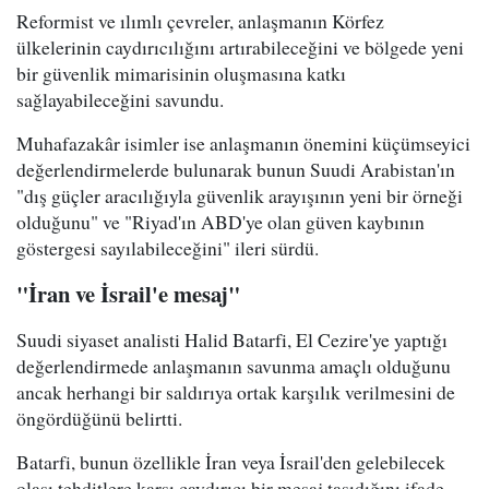
Reformist ve ılımlı çevreler, anlaşmanın Körfez
ülkelerinin caydırıcılığını artırabileceğini ve bölgede yeni
bir güvenlik mimarisinin oluşmasına katkı
sağlayabileceğini savundu.
Muhafazakâr isimler ise anlaşmanın önemini küçümseyici
değerlendirmelerde bulunarak bunun Suudi Arabistan'ın
"dış güçler aracılığıyla güvenlik arayışının yeni bir örneği
olduğunu" ve "Riyad'ın ABD'ye olan güven kaybının
göstergesi sayılabileceğini" ileri sürdü.
"İran ve İsrail'e mesaj"
Suudi siyaset analisti Halid Batarfi, El Cezire'ye yaptığı
değerlendirmede anlaşmanın savunma amaçlı olduğunu
ancak herhangi bir saldırıya ortak karşılık verilmesini de
öngördüğünü belirtti.
Batarfi, bunun özellikle İran veya İsrail'den gelebilecek
olası tehditlere karşı caydırıcı bir mesaj taşıdığını ifade