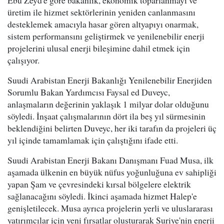
Ebu Zeyd'e göre bakanlık, ekonomik toparlanmayı ve
üretim ile hizmet sektörlerinin yeniden canlanmasını
desteklemek amacıyla hasar gören altyapıyı onarmak,
sistem performansını geliştirmek ve yenilenebilir enerji
projelerini ulusal enerji bileşimine dahil etmek için
çalışıyor.
Suudi Arabistan Enerji Bakanlığı Yenilenebilir Enerjiden
Sorumlu Bakan Yardımcısı Faysal ed Duveyc,
anlaşmaların değerinin yaklaşık 1 milyar dolar olduğunu
söyledi. İnşaat çalışmalarının dört ila beş yıl sürmesinin
beklendiğini belirten Duveyc, her iki tarafın da projeleri üç
yıl içinde tamamlamak için çalıştığını ifade etti.
Suudi Arabistan Enerji Bakanı Danışmanı Fuad Musa, ilk
aşamada ülkenin en büyük nüfus yoğunluğuna ev sahipliği
yapan Şam ve çevresindeki kırsal bölgelere elektrik
sağlanacağını söyledi. İkinci aşamada hizmet Halep'e
genişletilecek. Musa ayrıca projelerin yerli ve uluslararası
yatırımcılar için yeni fırsatlar oluşturarak Suriye'nin enerji