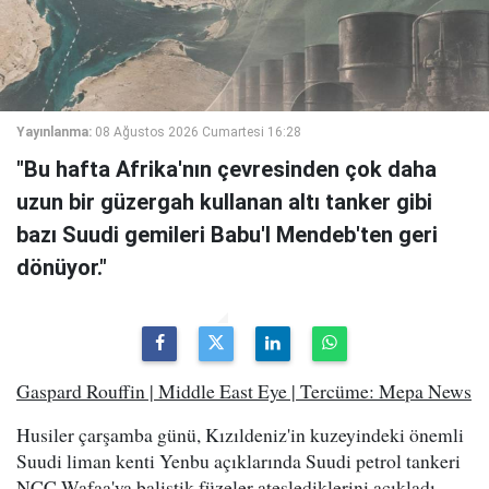
Yayınlanma:
08 Ağustos 2026 Cumartesi 16:28
"Bu hafta Afrika'nın çevresinden çok daha
uzun bir güzergah kullanan altı tanker gibi
bazı Suudi gemileri Babu'l Mendeb'ten geri
dönüyor."
Gaspard Rouffin | Middle East Eye | Tercüme: Mepa News
Husiler çarşamba günü, Kızıldeniz'in kuzeyindeki önemli
Suudi liman kenti Yenbu açıklarında Suudi petrol tankeri
NCC Wafaa'ya balistik füzeler ateşlediklerini açıkladı.