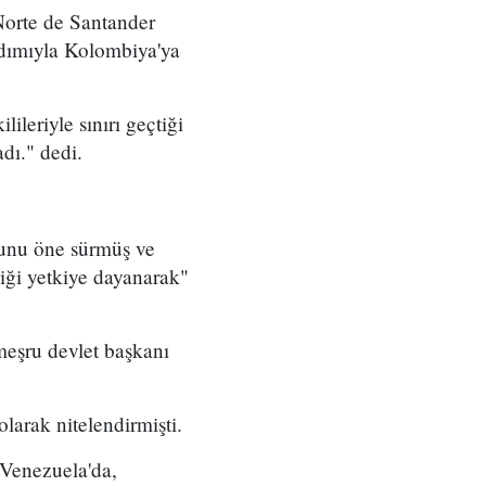
 Norte de Santander
rdımıyla Kolombiya'ya
ileriyle sınırı geçtiği
dı." dedi.
ğunu öne sürmüş ve
diği yetkiye dayanarak"
eşru devlet başkanı
arak nitelendirmişti.
 Venezuela'da,