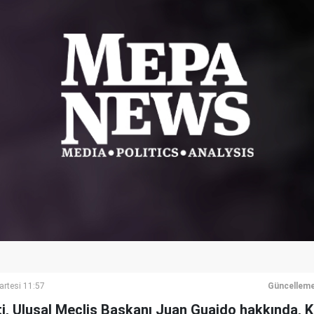
artesi 11:57
Güncelleme
, Ulusal Meclis Başkanı Juan Guaido hakkında, K