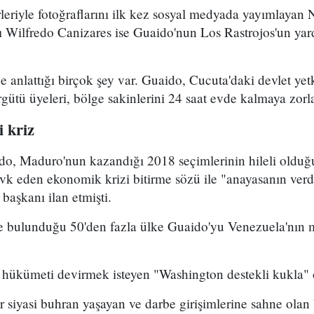
leriyle fotoğraflarını ilk kez sosyal medyada yayımlayan
ı Wilfredo Canizares ise Guaido'nun Los Rastrojos'un ya
 anlattığı birçok şey var. Guaido, Cucuta'daki devlet yetkil
rgütü üyeleri, bölge sakinlerini 24 saat evde kalmaya zorla
i kriz
do, Maduro'nun kazandığı 2018 seçimlerinin hileli oldu
evk eden ekonomik krizi bitirme sözü ile "anayasanın ver
 başkanı ilan etmişti.
 bulunduğu 50'den fazla ülke Guaido'yu Venezuela'nın m
hükümeti devirmek isteyen "Washington destekli kukla" ol
 siyasi buhran yaşayan ve darbe girişimlerine sahne olan