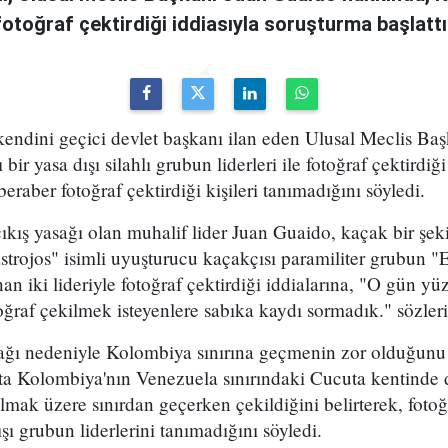
e fotoğraf çektirdiği iddiasıyla soruşturma başlattı
endini geçici devlet başkanı ilan eden Ulusal Meclis Ba
ir yasa dışı silahlı grubun liderleri ile fotoğraf çektirdiğ
beraber fotoğraf çektirdiği kişileri tanımadığını söyledi.
ıkış yasağı olan muhalif lider Juan Guaido, kaçak bir şekil
rojos" isimli uyuşturucu kaçakçısı paramiliter grubun "E
n iki lideriyle fotoğraf çektirdiği iddialarına, "O gün yüz
oğraf çekilmek isteyenlere sabıka kaydı sormadık." sözleriy
ağı nedeniyle Kolombiya sınırına geçmenin zor olduğunu 
t'ta Kolombiya'nın Venezuela sınırındaki Cucuta kentinde
lmak üzere sınırdan geçerken çekildiğini belirterek, fotoğ
ışı grubun liderlerini tanımadığını söyledi.