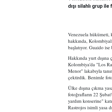
dışı silahlı grup il
Venezuela hükümeti, k
hakkında, Kolombiyalı b
başlatıyor. Guaido ise 
Hakkında yurt dışına ç
Kolombiya'da "Los Rast
Menor" lakabıyla tanına
çektirdik. Benimle fot
Ülke dışına çıkma yas
fotoğrafların 22 Şuba
yardım konserine" katı
Rastrojos isimli yasa d