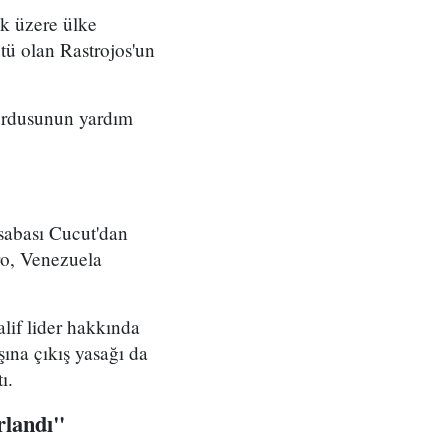
ak üzere ülke
tü olan Rastrojos'un
ordusunun yardım
sabası Cucut'dan
o, Venezuela
lif lider hakkında
şına çıkış yasağı da
ı.
rlandı"