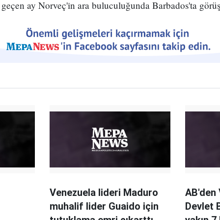
geçen ay Norveç'in ara buluculuğunda Barbados'ta görüş
Venezuela lideri Maduro
AB'den 
muhalif lider Guaido için
Devlet 
tutuklama emri çıkarttı
yakın 7 