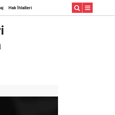
aj
Hak İhlalleri
i
a