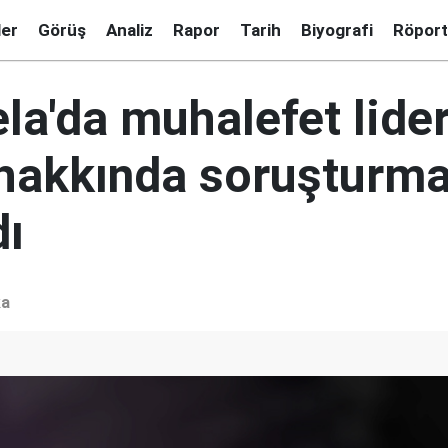
ler
Görüş
Analiz
Rapor
Tarih
Biyografi
Röport
la'da muhalefet lider
hakkında soruşturm
dı
ka