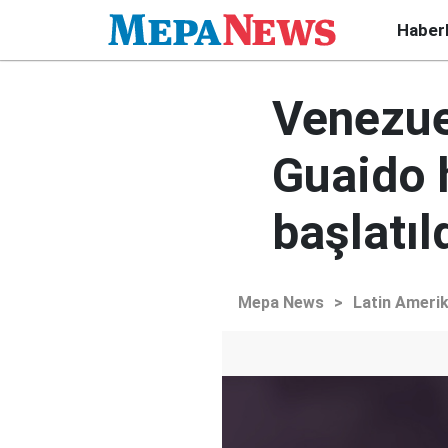
Haber
Venezue
Guaido 
başlatıl
Mepa News
>
Latin Ameri