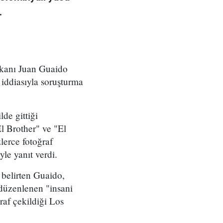
.
şkanı Juan Guaido
i iddiasıyla soruşturma
de gittiği
l Brother" ve "El
lerce fotoğraf
le yanıt verdi.
belirten Guaido,
 düzenlenen "insani
raf çekildiği Los