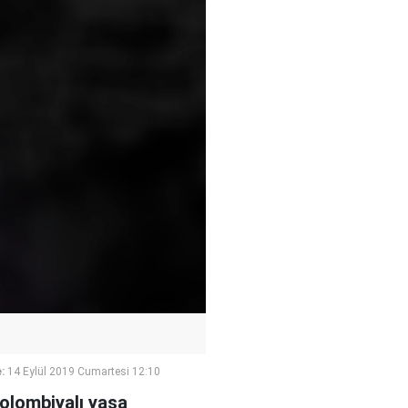
:
14 Eylül 2019 Cumartesi 12:10
olombiyalı yasa