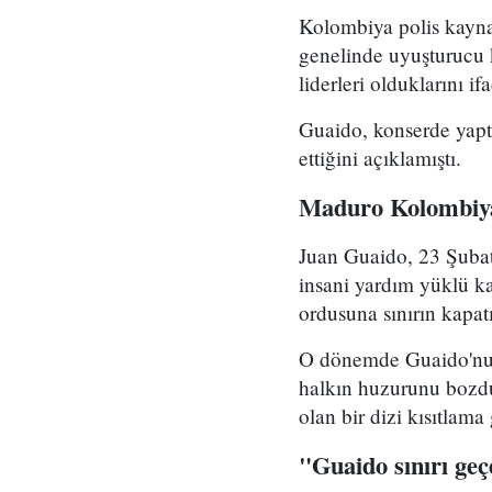
Kolombiya polis kaynak
genelinde uyuşturucu k
liderleri olduklarını ifa
Guaido, konserde yapt
ettiğini açıklamıştı.
Maduro Kolombiya 
Juan Guaido, 23 Şubat
insani yardım yüklü 
ordusuna sınırın kapatı
O dönemde Guaido'nun 
halkın huzurunu bozduğ
olan bir dizi kısıtlam
"Guaido sınırı geç