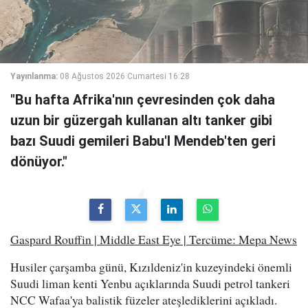
Yayınlanma:
08 Ağustos 2026 Cumartesi 16:28
"Bu hafta Afrika'nın çevresinden çok daha
uzun bir güzergah kullanan altı tanker gibi
bazı Suudi gemileri Babu'l Mendeb'ten geri
dönüyor."
Gaspard Rouffin | Middle East Eye | Tercüme: Mepa News
Husiler çarşamba günü, Kızıldeniz'in kuzeyindeki önemli
Suudi liman kenti Yenbu açıklarında Suudi petrol tankeri
NCC Wafaa'ya balistik füzeler ateşlediklerini açıkladı.