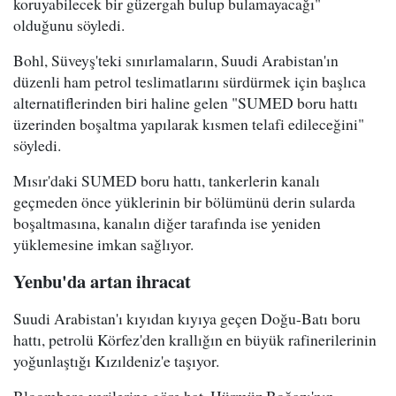
koruyabilecek bir güzergah bulup bulamayacağı"
olduğunu söyledi.
Bohl, Süveyş'teki sınırlamaların, Suudi Arabistan'ın
düzenli ham petrol teslimatlarını sürdürmek için başlıca
alternatiflerinden biri haline gelen "SUMED boru hattı
üzerinden boşaltma yapılarak kısmen telafi edileceğini"
söyledi.
Mısır'daki SUMED boru hattı, tankerlerin kanalı
geçmeden önce yüklerinin bir bölümünü derin sularda
boşaltmasına, kanalın diğer tarafında ise yeniden
yüklemesine imkan sağlıyor.
Yenbu'da artan ihracat
Suudi Arabistan'ı kıyıdan kıyıya geçen Doğu-Batı boru
hattı, petrolü Körfez'den krallığın en büyük rafinerilerinin
yoğunlaştığı Kızıldeniz'e taşıyor.
Bloomberg verilerine göre hat, Hürmüz Boğazı'nın