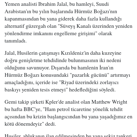
Yemen analisti Ibrahim Jalal, bu hamleyi, Suudi
Arabistan'ın bu yılın başlarında Hürmüz Boğazı'nın
kapanmasından bu yana giderek daha fazla kullandığı
alternatif güzergah olan "Süveyş Kanalı üzerinden yeniden
yönlendirme imkanını engelleme girişimi" olarak
tanımladı.
Jalal, Husilerin çatışmayı Kızıldeniz'in daha kuzeyine
doğru genişletme tehdidinde bulunmasının iki nedeni
olduğunu savunuyor. Dışarıda bu hamlenin İran'ın
Hürmüz Boğazı konusundaki "pazarlık gücünü" artırmayı
amaçladığını, içeride ise "Riyad üzerindeki zorlayıcı
baskıyı yeniden tesis etmeyi" hedeflediğini söyledi.
Gemi takip şirketi Kpler'de analist olan Matthew Wright
bu hafta BBC'ye, "Ham petrol ticaretine yönelik tehdit
açısından bu krizin başlangıcından bu yana yaşadığımız en
kötü dönemdeyiz" dedi.
Husiler, ablukanın ilan edilmesinden bu yana sekiz tankeri