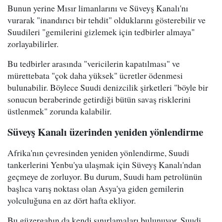
Bunun yerine Mısır limanlarını ve Süveyş Kanalı'nı
vurarak "inandırıcı bir tehdit" olduklarını gösterebilir ve
Suudileri "gemilerini gizlemek için tedbirler almaya"
zorlayabilirler.
Bu tedbirler arasında "vericilerin kapatılması" ve
mürettebata "çok daha yüksek" ücretler ödenmesi
bulunabilir. Böylece Suudi denizcilik şirketleri "böyle bir
sonucun beraberinde getirdiği bütün savaş risklerini
üstlenmek" zorunda kalabilir.
Süveyş Kanalı üzerinden yeniden yönlendirme
Afrika'nın çevresinden yeniden yönlendirme, Suudi
tankerlerini Yenbu'ya ulaşmak için Süveyş Kanalı'ndan
geçmeye de zorluyor. Bu durum, Suudi ham petrolünün
başlıca varış noktası olan Asya'ya giden gemilerin
yolculuğuna en az dört hafta ekliyor.
Bu güzergahın da kendi sınırlamaları bulunuyor. Suudi