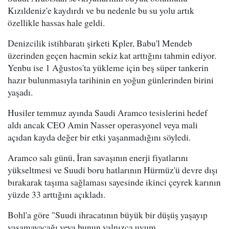
Kızıldeniz'e kaydırdı ve bu nedenle bu su yolu artık
özellikle hassas hale geldi.
Denizcilik istihbaratı şirketi Kpler, Babu'l Mendeb
üzerinden geçen hacmin sekiz kat arttığını tahmin ediyor.
Yenbu ise 1 Ağustos'ta yükleme için beş süper tankerin
hazır bulunmasıyla tarihinin en yoğun günlerinden birini
yaşadı.
Husiler temmuz ayında Saudi Aramco tesislerini hedef
aldı ancak CEO Amin Nasser operasyonel veya mali
açıdan kayda değer bir etki yaşanmadığını söyledi.
Aramco salı günü, İran savaşının enerji fiyatlarını
yükseltmesi ve Suudi boru hatlarının Hürmüz'ü devre dışı
bırakarak taşıma sağlaması sayesinde ikinci çeyrek karının
yüzde 33 arttığını açıkladı.
Bohl'a göre "Suudi ihracatının büyük bir düşüş yaşayıp
yaşamayacağı veya bunun yalnızca uyum