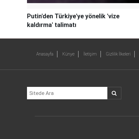
Putin'den Türkiye'ye yönelik 'vize
kaldırma' talimatı
Anasayfa
Künye
İletişim
Gizlilik İlkeleri