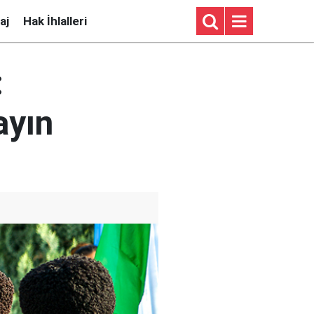
aj
Hak İhlalleri
:
ayın