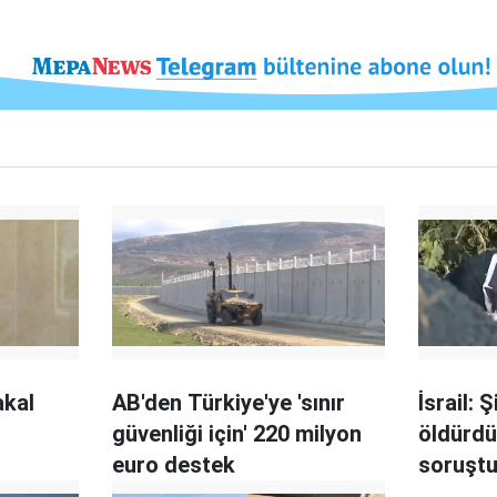
akal
AB'den Türkiye'ye 'sınır
İsrail: Ş
güvenliği için' 220 milyon
öldürd
euro destek
soruşt