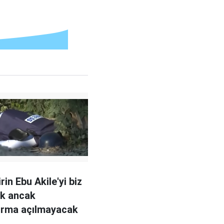
irin Ebu Akile'yi biz
ük ancak
urma açılmayacak