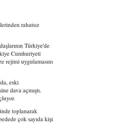
lerinden rahatsız
aşlarının Türkiye'de
ürkiye Cumhuriyeti
ize rejimi uygulamasını
da, eski
ne dava açmıştı.
çluyor.
ünde toplanarak
edede çok sayıda kişi