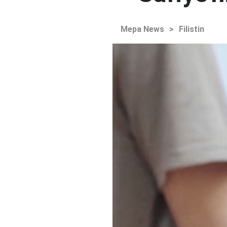
Mepa News
>
Filistin