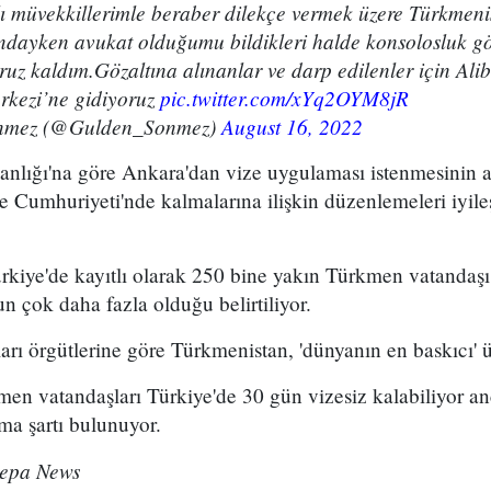
ı müvekkillerimle beraber dilekçe vermek üzere Türkmeni
dayken avukat olduğumu bildikleri halde konsolosluk göre
ruz kaldım.Gözaltına alınanlar ve darp edilenler için Alib
rkezi’ne gidiyoruz
pic.twitter.com/xYq2OYM8jR
nmez (@Gulden_Sonmez)
August 16, 2022
anlığı'na göre Ankara'dan vize uygulaması istenmesinin
e Cumhuriyeti'nde kalmalarına ilişkin düzenlemeleri iyile
rkiye'de kayıtlı olarak 250 bine yakın Türkmen vatandaşı
 çok daha fazla olduğu belirtiliyor.
ları örgütlerine göre Türkmenistan, 'dünyanın en baskıcı' ü
men vatandaşları Türkiye'de 30 gün vizesiz kalabiliyor a
lma şartı bulunuyor.
epa News