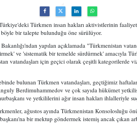
rkiye'deki Türkmen insan hakları aktivistlerinin faaliyet
böyle bir talepte bulunduğu öne sürülüyor.
i Bakanlığı'ndan yapılan açıklamada "Türkmenistan vatand
eştirmek' ve 'sistematik bir temelde sürdürmek' amacıyla T
an vatandaşları için geçici olarak çeşitli kategorilerde v
ebinde bulunan Türkmen vatandaşları, geçtiğimiz haftalar
guly Berdimuhammedov ve çok sayıda hükümet yetkilisi
başkanı ve yetkililerini ağır insan hakları ihlalleriyle su
ürkmenler, ağustos ayında Türkmenistan Konsolosluğu ön
aşkanı'na bir mektup göndermek istemiş ancak çıkan arb