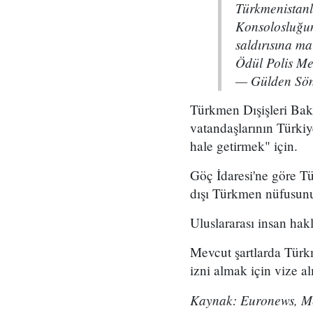
Türkmenistanl
Konsolosluğun
saldırısına ma
Ödül Polis Me
— Gülden Sö
Türkmen Dışişleri Bak
vatandaşlarının Türkiy
hale getirmek" için.
Göç İdaresi'ne göre Tü
dışı Türkmen nüfusunun
Uluslararası insan hak
Mevcut şartlarda Türk
izni almak için vize a
Kaynak: Euronews, M